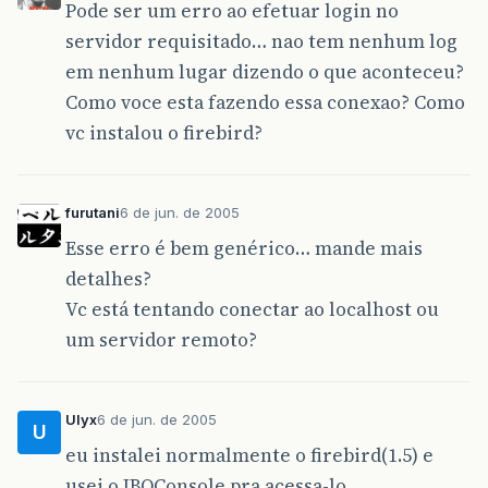
Pode ser um erro ao efetuar login no
servidor requisitado… nao tem nenhum log
em nenhum lugar dizendo o que aconteceu?
Como voce esta fazendo essa conexao? Como
vc instalou o firebird?
furutani
6 de jun. de 2005
Esse erro é bem genérico… mande mais
detalhes?
Vc está tentando conectar ao localhost ou
um servidor remoto?
Ulyx
6 de jun. de 2005
U
eu instalei normalmente o firebird(1.5) e
usei o IBOConsole pra acessa-lo