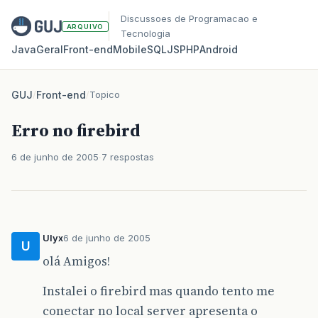
Discussoes de Programacao e
ARQUIVO
Tecnologia
Java
Geral
Front‑end
Mobile
SQL
JS
PHP
Android
GUJ
/
Front-end
/
Topico
Erro no firebird
6 de junho de 2005
7 respostas
Ulyx
6 de junho de 2005
U
olá Amigos!
Instalei o firebird mas quando tento me
conectar no local server apresenta o