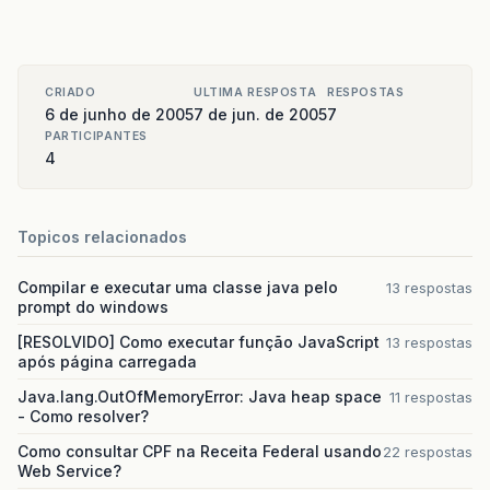
CRIADO
ULTIMA RESPOSTA
RESPOSTAS
6 de junho de 2005
7 de jun. de 2005
7
PARTICIPANTES
4
Topicos relacionados
Compilar e executar uma classe java pelo
13 respostas
prompt do windows
[RESOLVIDO] Como executar função JavaScript
13 respostas
após página carregada
Java.lang.OutOfMemoryError: Java heap space
11 respostas
- Como resolver?
Como consultar CPF na Receita Federal usando
22 respostas
Web Service?