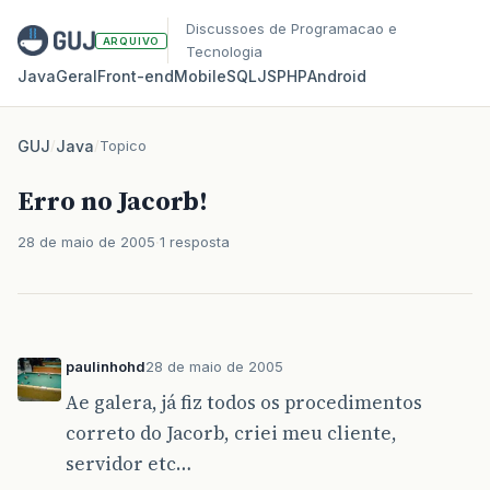
Discussoes de Programacao e
ARQUIVO
Tecnologia
Java
Geral
Front‑end
Mobile
SQL
JS
PHP
Android
GUJ
/
Java
/
Topico
Erro no Jacorb!
28 de maio de 2005
1 resposta
paulinhohd
28 de maio de 2005
Ae galera, já fiz todos os procedimentos
correto do Jacorb, criei meu cliente,
servidor etc…