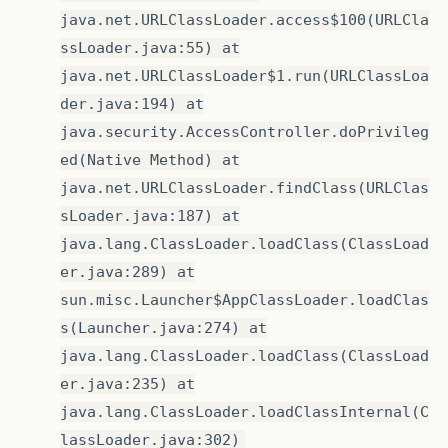
java.net.URLClassLoader.access$100(URLCla
ssLoader.java:55) at
java.net.URLClassLoader$1.run(URLClassLoa
der.java:194) at
java.security.AccessController.doPrivileg
ed(Native Method) at
java.net.URLClassLoader.findClass(URLClas
sLoader.java:187) at
java.lang.ClassLoader.loadClass(ClassLoad
er.java:289) at
sun.misc.Launcher$AppClassLoader.loadClas
s(Launcher.java:274) at
java.lang.ClassLoader.loadClass(ClassLoad
er.java:235) at
java.lang.ClassLoader.loadClassInternal(C
lassLoader.java:302)