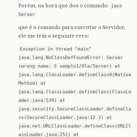
Porém, na hora que dou o comando:
jaco
Server
que é o comando para executar o Servidor,
ele me trás o seguinte erro:
Exception in thread "main"
java.lang.NoClassDefFoundError: Server
(wrong name: E xemplo1/Ola/Server) at
java.lang.ClassLoader.defineClass0(Native
Method) at
java.lang.ClassLoader.defineClass(ClassLo
ader.java:539) at
java.security.SecureClassLoader.defineCla
ss(SecureClassLoader.java:12 3) at
java.net.URLClassLoader.defineClass(URLCl
assLoader.java:251) at