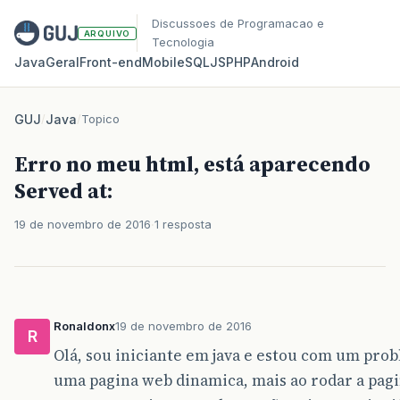
Discussoes de Programacao e
ARQUIVO
Tecnologia
Java
Geral
Front‑end
Mobile
SQL
JS
PHP
Android
GUJ
/
Java
/
Topico
Erro no meu html, está aparecendo
Served at:
19 de novembro de 2016
1 resposta
Ronaldonx
19 de novembro de 2016
R
Olá, sou iniciante em java e estou com um pro
uma pagina web dinamica, mais ao rodar a pagi