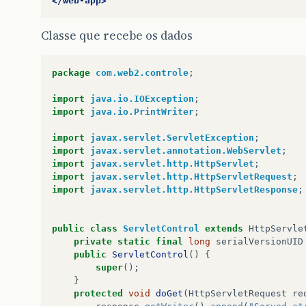
</web-app>
Classe que recebe os dados
package
com.web2.controle
;
import
java.io.IOException
;
import
java.io.PrintWriter
;
import
javax.servlet.ServletException
;
import
javax.servlet.annotation.WebServlet
;
import
javax.servlet.http.HttpServlet
;
import
javax.servlet.http.HttpServletRequest
;
import
javax.servlet.http.HttpServletResponse
;
public
class
ServletControl
extends
HttpServle
private
static
final
long
serialVersionUID
public
ServletControl
()
{
super
();
}
protected
void
doGet
(
HttpServletRequest
re