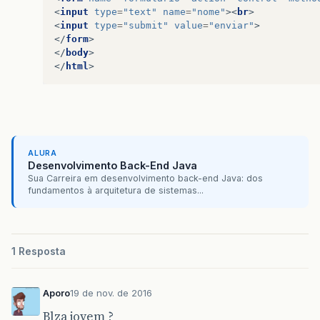
<
input
type
=
"text"
name
=
"nome"
><
br
>
<
input
type
=
"submit"
value
=
"enviar"
>
</
form
>
</
body
>
</
html
>
ALURA
Desenvolvimento Back-End Java
Sua Carreira em desenvolvimento back-end Java: dos
fundamentos à arquitetura de sistemas...
1 Resposta
Aporo
19 de nov. de 2016
Blza jovem ?