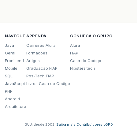
NAVEGUE
APRENDA
CONHECA O GRUPO
Java
Carreiras Alura
Alura
Geral
Formacoes
FIAP
Front-end
Artigos
Casa do Codigo
Mobile
Graduacao FIAP
Hipsters.tech
SQL
Pos-Tech FIAP
JavaScript
Livros Casa do Codigo
PHP
Android
Arquitetura
GUJ: desde 2002.
·
Saiba mais
·
Contribuidores
·
LGPD