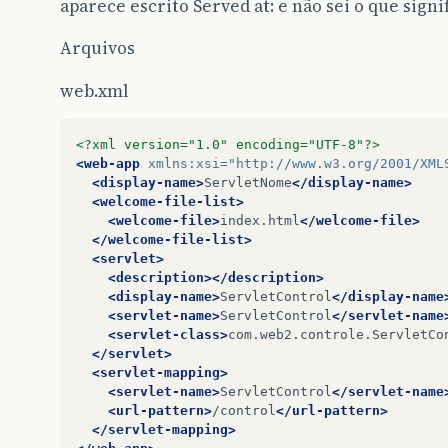
aparece escrito Served at: e não sei o que signi
Arquivos
web.xml
<?xml version="1.0" encoding="UTF-8"?>
<web-app
xmlns:xsi=
"http://www.w3.org/2001/XML
<display-name>
ServletNome
</display-name>
<welcome-file-list>
<welcome-file>
index.html
</welcome-file>
</welcome-file-list>
<servlet>
<description></description>
<display-name>
ServletControl
</display-name
<servlet-name>
ServletControl
</servlet-name
<servlet-class>
com.web2.controle.ServletCo
</servlet>
<servlet-mapping>
<servlet-name>
ServletControl
</servlet-name
<url-pattern>
/control
</url-pattern>
</servlet-mapping>