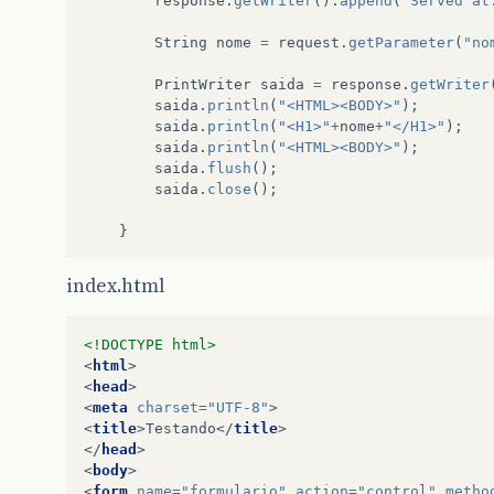
response
.
getWriter
().
append
(
"Served at
String
nome
=
request
.
getParameter
(
"no
PrintWriter
saida
=
response
.
getWriter
saida
.
println
(
"<HTML><BODY>"
);
saida
.
println
(
"<H1>"
+
nome
+
"</H1>"
);
saida
.
println
(
"<HTML><BODY>"
);
saida
.
flush
();
saida
.
close
();
}
}
index.html
<!DOCTYPE html>
<
html
>
<
head
>
<
meta
charset
=
"UTF-8"
>
<
title
>
Testando
</
title
>
</
head
>
<
body
>
<
form
name
=
"formulario"
action
=
"control"
metho