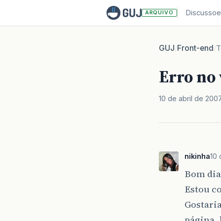
Discussoe
ARQUIVO
GUJ
Front-end
/
/
T
Erro no 
10 de abril de 200
nikinha
10 
Bom dia
Estou c
Gostaria
página 