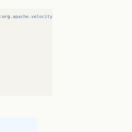
:
org
.
apache
.
velocity
.
exception
.
ParseErrorException