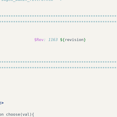
**************************************************
**************************************************
                                                  
                                                  
               
$Rev
: 1163 
${
revision
}
             
                                                  
                                                  
                                                  
**************************************************
**************************************************
t>
on