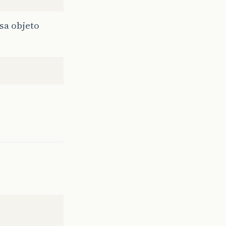
ssa objeto
;
o
do
Recebimento
checkbox"
bj.id
"
#if
($obj.
valor=
=
o
</label></td>
edil;&atilde;
o
do
Projeto:
</th>