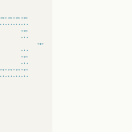
***********
***********
        ***
        ***
              ***
        ***
        ***
        ***
***********
***********