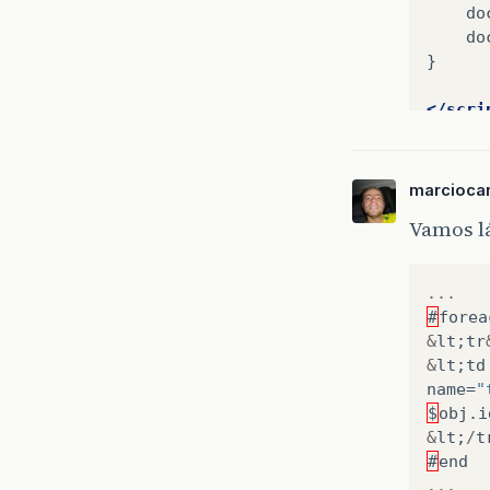
do
do
}

</scri
<table
marcioca
<t
Vamos lá
...
#
forea
&
lt
;
tr
&
lt
;
td
name
=
"
$
obj
.
i
&
lt
;
/
t
#
end
...