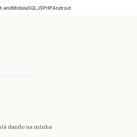
t‑end
Mobile
SQL
JS
PHP
Android
está dando na minha