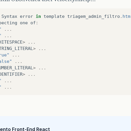
Syntax
error
in
template
triagem_admin_filtro
.
htm
pecting
one
of
:
"
...
"
...
HITESPACE
>
...
TRING_LITERAL
>
...
rue"
...
alse"
...
UMBER_LITERAL
>
...
DENTIFIER
>
...
"
...
"
...
ento Front-End React