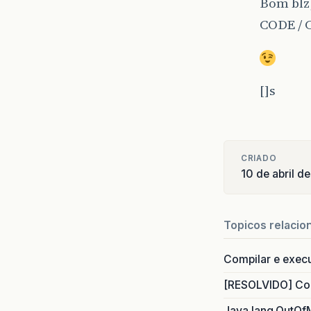
Bom blz,
CODE / 
[]s
CRIADO
10 de abril d
Topicos relacio
Compilar e exec
[RESOLVIDO] Com
Java.lang.OutOf