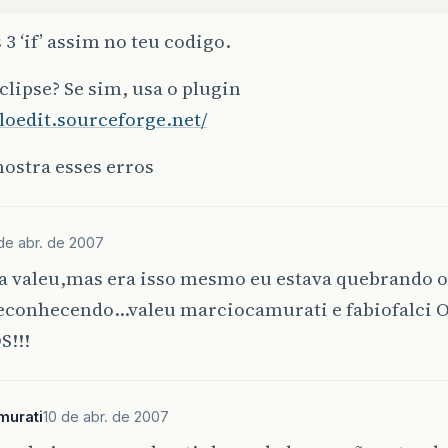
#foreach
(
$obj
in
$situacoes
3 ‘if’ assim no teu codigo.
<tr>
<td
colspan=
"4"
><label><input
type=
"
name=
"tria-sit
$obj.id
"
value=
"
$o
clipse? Se sim, usa o plugin
$obj.id)
checked
#end
>
$obj.cam
eloedit.sourceforge.net/
</tr>
#end

ostra esses erros
<tr>
<th
colspan=
"4"
>
Documentos
Apresenta
</tr>
de abr. de 2007
#foreach
(
$obj
in
$documentos
a valeu,mas era isso mesmo eu estava quebrando o 
<tr>
<td
colspan=
""
><label><input
type=
"c
reconhecendo…valeu marciocamurati e fabiofalci
name=
"tria-doc
$obj.id
"
value=
"
$o
!!!
$obj.id)
checked
#end
>
$obj.cam
<td><label><input
type=
"radio"
name=
value=
"1"
#if
($obj.
valor=
=
'1'
<td><label><input
type=
"radio"
name=
murati
10 de abr. de 2007
value=
"0"
#if
($obj.
valor=
=
'0'