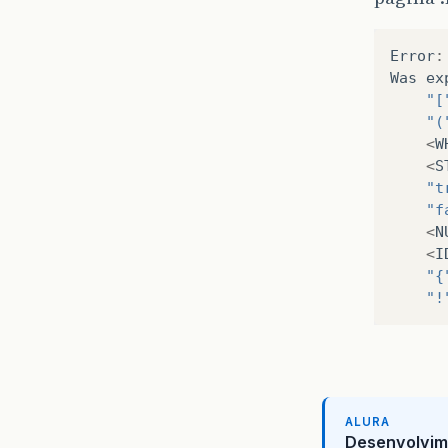
Error
:
Was
ex
"[
"(
<
W
<
S
"t
"f
<
N
<
I
"{
"!
ALURA
Desenvolvim