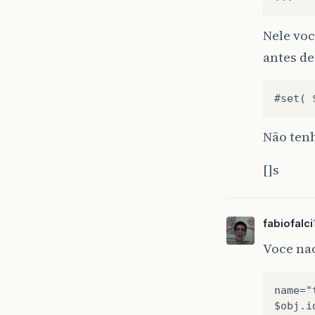
Nele voc
antes de
Não tenh
[]s
fabiofalci
Voce nao
name="
$obj.i