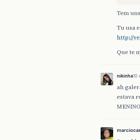
Tem uns 
Tu usa e
http://v
Que te m
nikinha
10 
ah galer
estava 
MENINOS
marcioca