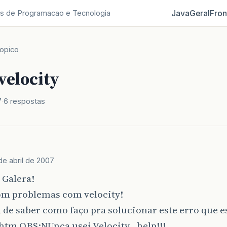
Java
Geral
Fron
s de Programacao e Tecnologia
opico
velocity
7
6 respostas
de abril de 2007
 Galera!
om problemas com velocity!
 de saber como faço pra solucionar este erro que 
.htm OBS:NUnca usei Velocity…help!!!