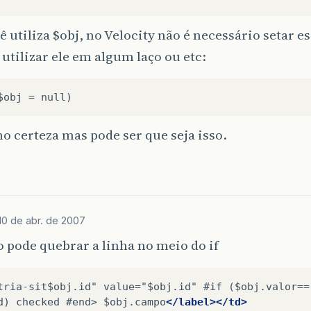
</thead>
<tbody>
ê utiliza $obj, no Velocity não é necessário setar e
<tr>
<td
colspan=
"4"
>
&nbsp;
</td>
 utilizar ele em algum laço ou etc:
</tr>
<tr>
<th
colspan=
"4"
>
Situa
&ccedil;&atilde
Inscri
&ccedil;&atilde;
o:
</th>
o certeza mas pode ser que seja isso.
</tr>
#foreach
(
$obj
in
$entrega
<tr>
<td
colspan=
"4"
><label><input
type=
"
name=
"tria-ins
$obj.id
"
value=
"
$o
$obj.id)
checked
#end
>
$obj.camp
10 de abr. de 2007
</tr>
 pode quebrar a linha no meio do if
#end

<tr>
tria-sit$obj.id"
value="$obj.id"
#if
($obj.valor==

<th
colspan=
"4"
>
Selecione
a
Situa
&cc
d)
checked
#end>
$obj.campo
</label></td>
</tr>