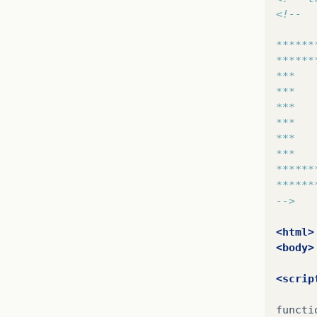
<!--
******
******
***   
***   
***   
***   
***   
***   
******
******
-->
<html>
<body>
<scrip
functi