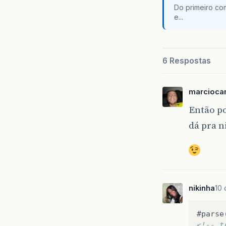
Do primeiro co
e...
6 Respostas
marcioca
Então po
dá pra 
nikinha
10 
<!-- t