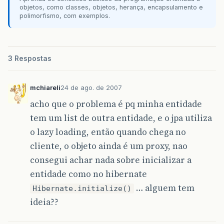
objetos, como classes, objetos, herança, encapsulamento e
polimorfismo, com exemplos.
at
java
.
io
.
ObjectInputStream
.
readOrdinaryO
at
java
.
io
.
ObjectInputStream
.
readObject0
(
O
at
java
.
io
.
ObjectInputStream
.
readObject
(
Ob
3 Respostas
at
java
.
rmi
.
MarshalledObject
.
get
(
Marshalle
mchiareli
24 de ago. de 2007
at
org
.
jboss
.
invocation
.
jrmp
.
interfaces
.
JR
acho que o problema é pq minha entidade
at
org
.
jboss
.
invocation
.
InvokerInterceptor
tem um list de outra entidade, e o jpa utiliza
o lazy loading, então quando chega no
at
org
.
jboss
.
invocation
.
InvokerInterceptor
cliente, o objeto ainda é um proxy, nao
at
org
.
jboss
.
proxy
.
TransactionInterceptor
.
consegui achar nada sobre inicializar a
at
org
.
jboss
.
proxy
.
SecurityInterceptor
.
inv
entidade como no hibernate
… alguem tem
Hibernate.initialize()
at
org
.
jboss
.
proxy
.
ejb
.
StatefulSessionInte
ideia??
at
org
.
jboss
.
proxy
.
ClientContainer
.
invoke
(