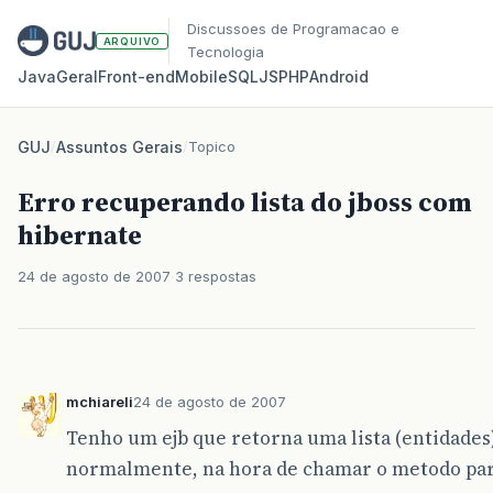
Discussoes de Programacao e
ARQUIVO
Tecnologia
Java
Geral
Front‑end
Mobile
SQL
JS
PHP
Android
GUJ
/
Assuntos Gerais
/
Topico
Erro recuperando lista do jboss com
hibernate
24 de agosto de 2007
3 respostas
mchiareli
24 de agosto de 2007
Tenho um ejb que retorna uma lista (entidades)
normalmente, na hora de chamar o metodo para