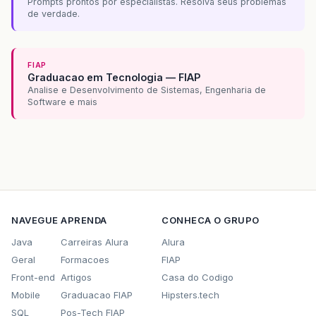
Prompts prontos por especialistas. Resolva seus problemas
de verdade.
FIAP
Graduacao em Tecnologia — FIAP
Analise e Desenvolvimento de Sistemas, Engenharia de
Software e mais
NAVEGUE
APRENDA
CONHECA O GRUPO
Java
Carreiras Alura
Alura
Geral
Formacoes
FIAP
Front-end
Artigos
Casa do Codigo
Mobile
Graduacao FIAP
Hipsters.tech
SQL
Pos-Tech FIAP