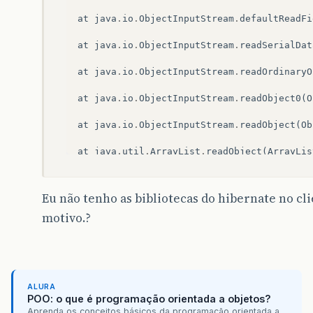
at
java
.
io
.
ObjectInputStream
.
defaultReadFi
at
java
.
io
.
ObjectInputStream
.
readSerialDat
at
java
.
io
.
ObjectInputStream
.
readOrdinaryO
at
java
.
io
.
ObjectInputStream
.
readObject0
(
O
at
java
.
io
.
ObjectInputStream
.
readObject
(
Ob
at
java
.
util
.
ArrayList
.
readObject
(
ArrayLis
at
sun
.
reflect
.
NativeMethodAccessorImpl
.
in
Eu não tenho as bibliotecas do hibernate no cli
at
sun
.
reflect
.
NativeMethodAccessorImpl
.
in
motivo.?
at
sun
.
reflect
.
DelegatingMethodAccessorImp
at
java
.
lang
.
reflect
.
Method
.
invoke
(
Method
.
at
java
.
io
.
ObjectStreamClass
.
invokeReadObj
ALURA
POO: o que é programação orientada a objetos?
at
java
.
io
.
ObjectInputStream
.
readSerialDat
Aprenda os conceitos básicos da programação orientada a