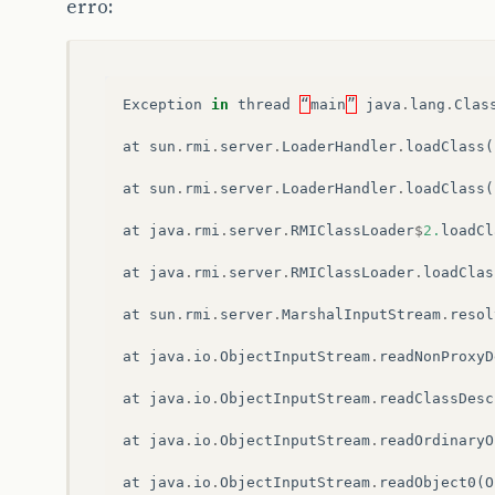
erro:
Exception
in
thread
“
main
”
java
.
lang
.
Clas
at
sun
.
rmi
.
server
.
LoaderHandler
.
loadClass
(
at
sun
.
rmi
.
server
.
LoaderHandler
.
loadClass
(
at
java
.
rmi
.
server
.
RMIClassLoader
$
2.
loadCl
at
java
.
rmi
.
server
.
RMIClassLoader
.
loadClas
at
sun
.
rmi
.
server
.
MarshalInputStream
.
resol
at
java
.
io
.
ObjectInputStream
.
readNonProxyD
at
java
.
io
.
ObjectInputStream
.
readClassDesc
at
java
.
io
.
ObjectInputStream
.
readOrdinaryO
at
java
.
io
.
ObjectInputStream
.
readObject0
(
O