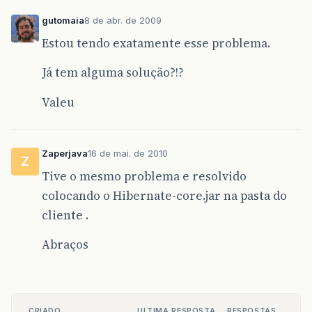
at
$
Proxy1
.
list
(
Unknown
Source
)
gutomaia
8 de abr. de 2009
at
br
.
org
.
fittecnologia
.
printerclient
.
view
Estou tendo exatamente esse problema.
Já tem alguma solução?!?
Valeu
Zaperjava
16 de mai. de 2010
Z
Tive o mesmo problema e resolvido
colocando o Hibernate-core.jar na pasta do
cliente .
Abraços
CRIADO
ULTIMA RESPOSTA
RESPOSTAS