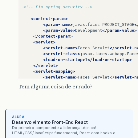
<!-- Fim spring security -->
<context-param>
<param-name>
javax.faces.PROJECT_STAGE
<
<param-value>
Development
</param-value>
</context-param>
<servlet>
<servlet-name>
Faces
Servlet
</servlet-n
<servlet-class>
javax.faces.webapp.Face
<load-on-startup>
1
</load-on-startup>
</servlet>
<servlet-mapping>
<servlet-name>
Faces
Servlet
</servlet-n
<url-pattern>
/faces/*
</url-pattern>
Tem alguma coisa de errado?
</servlet-mapping>
<session-config>
<session-timeout>
</session-timeout>
ALURA
</session-config>
Desenvolvimento Front-End React
<welcome-file-list>
Do primeiro componente à liderança técnica!
<welcome-file>
faces/index.xhtml
</welco
HTML/CSS/JavaScript fundamental, React com hooks e...
</welcome-file-list>