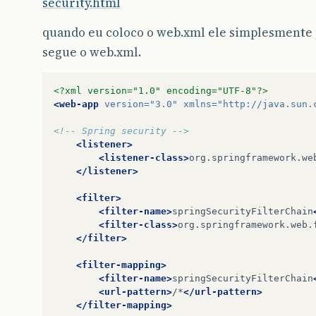
security.html
quando eu coloco o web.xml ele simplesmente p
segue o web.xml.
<?xml version="1.0" encoding="UTF-8"?>
<web-app
version=
"3.0"
xmlns=
"http://java.sun.
<!-- Spring security -->
<listener>
<listener-class>
org.springframework.we
</listener>
<filter>
<filter-name>
springSecurityFilterChain
<filter-class>
org.springframework.web.
</filter>
<filter-mapping>
<filter-name>
springSecurityFilterChain
<url-pattern>
/*
</url-pattern>
</filter-mapping>