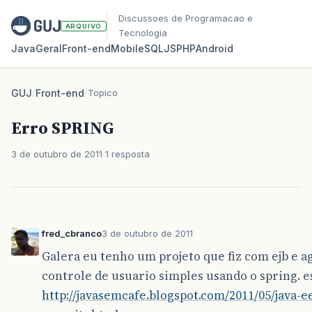
Discussoes de Programacao e
ARQUIVO
Tecnologia
Java
Geral
Front‑end
Mobile
SQL
JS
PHP
Android
GUJ
/
Front-end
/
Topico
Erro SPRING
3 de outubro de 2011
1 resposta
fred_cbranco
3 de outubro de 2011
Galera eu tenho um projeto que fiz com ejb e
controle de usuario simples usando o spring. e
http://javasemcafe.blogspot.com/2011/05/java-