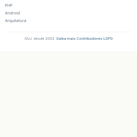
PHP
Android
Arquitetura
GUJ: desde 2002.
·
Saiba mais
·
Contribuidores
·
LGPD