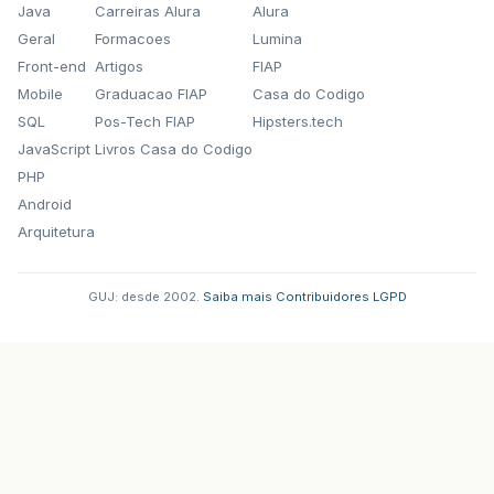
Java
Carreiras Alura
Alura
Geral
Formacoes
Lumina
Front-end
Artigos
FIAP
Mobile
Graduacao FIAP
Casa do Codigo
SQL
Pos-Tech FIAP
Hipsters.tech
JavaScript
Livros Casa do Codigo
PHP
Android
Arquitetura
GUJ: desde 2002.
·
Saiba mais
·
Contribuidores
·
LGPD