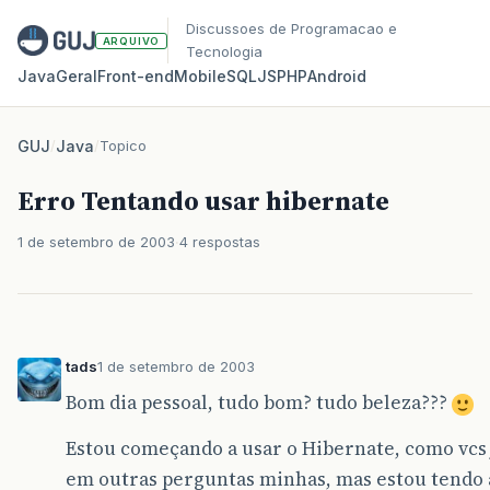
Discussoes de Programacao e
ARQUIVO
Tecnologia
Java
Geral
Front‑end
Mobile
SQL
JS
PHP
Android
GUJ
/
Java
/
Topico
Erro Tentando usar hibernate
1 de setembro de 2003
4 respostas
tads
1 de setembro de 2003
Bom dia pessoal, tudo bom? tudo beleza???
Estou começando a usar o Hibernate, como vcs 
em outras perguntas minhas, mas estou tendo