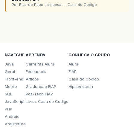
Por Ricardo Pupo Larguesa — Casa do Codigo
NAVEGUE
APRENDA
CONHECA O GRUPO
Java
Carreiras Alura
Alura
Geral
Formacoes
FIAP
Front-end
Artigos
Casa do Codigo
Mobile
Graduacao FIAP
Hipsters.tech
SQL
Pos-Tech FIAP
JavaScript
Livros Casa do Codigo
PHP
Android
Arquitetura