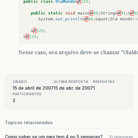
public
class
OlaMundo
&
#
123
;
public
static
void
main
&
#
40
;
String
&
#
91
;
&
#
9
System
.
out
.
println
&
#
40
;
&
quot
;
Olá
mundo
!!
&
#
125
;
&
#
125
;
Nesse caso, seu arquivo deve-se chamar "OlaMu
CRIADO
ULTIMA RESPOSTA
RESPOSTAS
15 de abril de 2007
15 de abr. de 2007
1
PARTICIPANTES
2
Topicos relacionados
Como saber se um mes tem 4 ou 5 semanas?
31 respostas