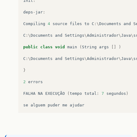
init
:
deps
-
jar
:
Compiling
4
source
files
to
C
:\
Documents
and
S
C
:\
Documents
and
Settings
\
Administrador
\
Java
\
s
public
class
void
main
(
String
args
[]
)
C
:\
Documents
and
Settings
\
Administrador
\
Java
\
s
}
2
errors
FALHA
NA
EXECUÇÃO
(
tempo
total
:
7
segundos
)
se
alguem
puder
me
ajudar