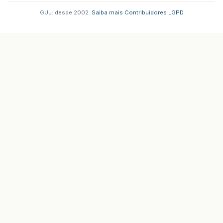
GUJ: desde 2002.
·
Saiba mais
·
Contribuidores
·
LGPD