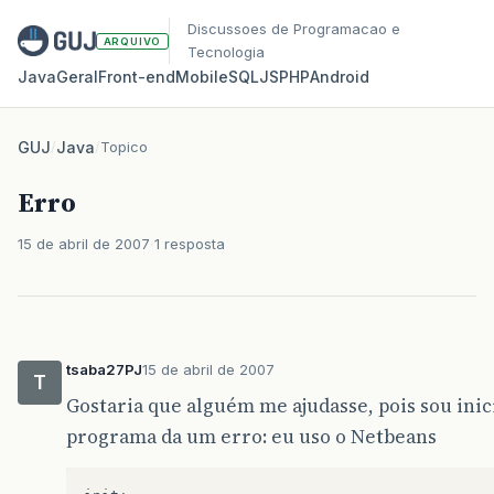
Discussoes de Programacao e
ARQUIVO
Tecnologia
Java
Geral
Front‑end
Mobile
SQL
JS
PHP
Android
GUJ
/
Java
/
Topico
Erro
15 de abril de 2007
1 resposta
tsaba27PJ
15 de abril de 2007
T
Gostaria que alguém me ajudasse, pois sou ini
programa da um erro: eu uso o Netbeans