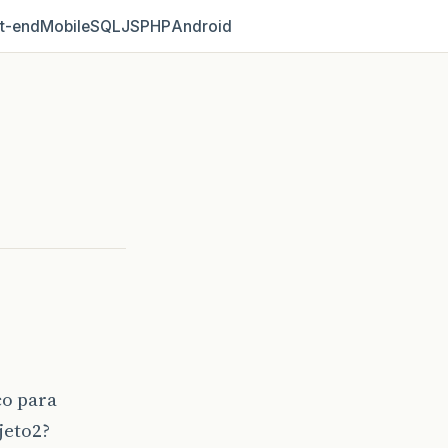
t‑end
Mobile
SQL
JS
PHP
Android
ço para
jeto2?