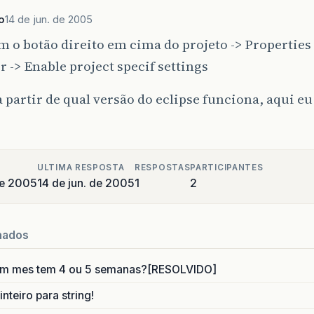
o
14 de jun. de 2005
m o botão direito em cima do projeto -> Properties 
 -> Enable project specif settings
a partir de qual versão do eclipse funciona, aqui eu
ULTIMA RESPOSTA
RESPOSTAS
PARTICIPANTES
de 2005
14 de jun. de 2005
1
2
nados
um mes tem 4 ou 5 semanas?[RESOLVIDO]
nteiro para string!