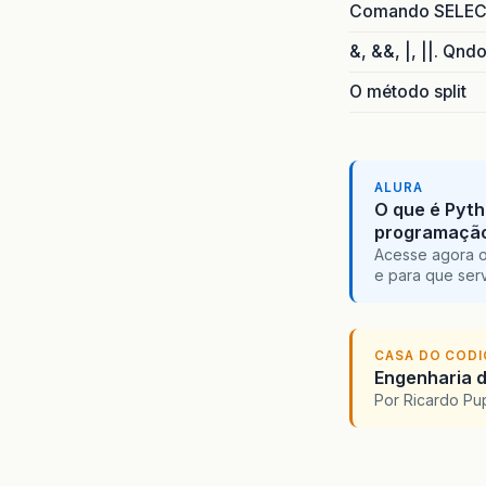
Comando SELECT 
&, &&, |, ||. Qnd
O método split
ALURA
O que é Pyth
programaçã
Acesse agora o
e para que serv
CASA DO COD
Engenharia d
Por Ricardo P