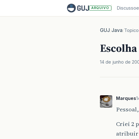
Discussoe
ARQUIVO
GUJ
Java
/
/
Topico
Escolha 
14 de junho de 20
Marques
1
Pessoal,
Criei 2 
atribuir