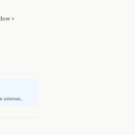
ndow >
 sistemas...