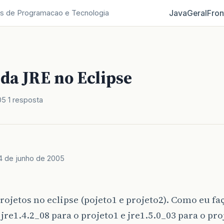
Java
Geral
Fron
s de Programacao e Tecnologia
da JRE no Eclipse
05
1 resposta
4 de junho de 2005
projetos no eclipse (pojeto1 e projeto2). Como eu fa
 jre1.4.2_08 para o projeto1 e jre1.5.0_03 para o pro