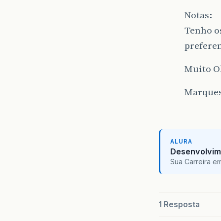
Notas:
Tenho os
preferen
Muito O
Marque
ALURA
Desenvolvim
Sua Carreira e
1 Resposta