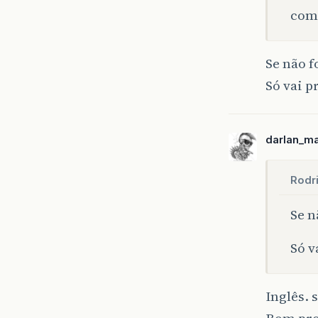
com
Se não f
Só vai p
darlan_m
Rodr
Se n
Só v
Inglês. 