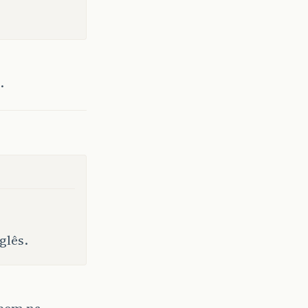
.
glês.