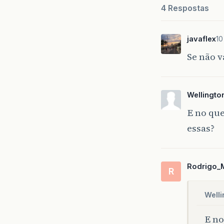
4 Respostas
javaflex
10
Se não v
Wellingto
E no qu
essas?
Rodrigo_
R
Welli
E no