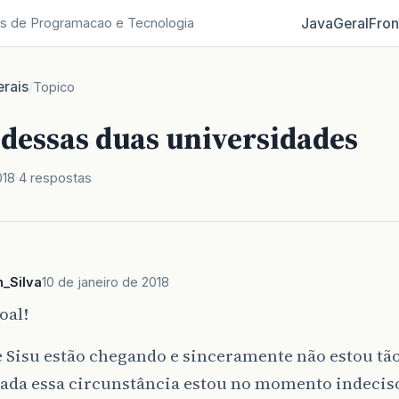
Java
Geral
Fron
s de Programacao e Tecnologia
rais
/
Topico
 dessas duas universidades
018
4 respostas
n_Silva
10 de janeiro de 2018
oal!
 Sisu estão chegando e sinceramente não estou tão
dada essa circunstância estou no momento indecis