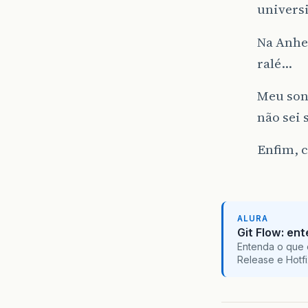
univers
Na Anhe
ralé…
Meu son
não sei 
Enfim, 
ALURA
Git Flow: en
Entenda o que 
Release e Hotf