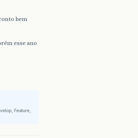
sconto bem
orém esse ano
velop, Feature,