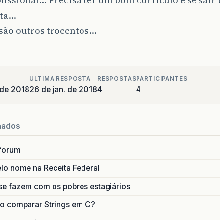
issional… Precisa ter um bom currículo e se sair
sta…
 são outros trocentos…
ULTIMA RESPOSTA
RESPOSTAS
PARTICIPANTES
 de 2018
26 de jan. de 2018
4
4
nados
forum
lo nome na Receita Federal
se fazem com os pobres estagiários
o comparar Strings em C?