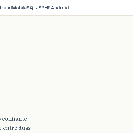
t‑end
Mobile
SQL
JS
PHP
Android
 confiante
o entre duas