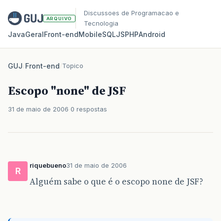
Discussoes de Programacao e
ARQUIVO
Tecnologia
Java
Geral
Front‑end
Mobile
SQL
JS
PHP
Android
GUJ
/
Front-end
/
Topico
Escopo "none" de JSF
31 de maio de 2006
0 respostas
riquebueno
31 de maio de 2006
R
Alguém sabe o que é o escopo none de JSF?