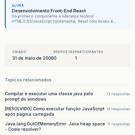
ALURA
Desenvolvimento Front-End React
Do primeiro componente à liderança técnica!
HTML/CSS/JavaScript fundamental, React com hooks e...
CRIADO
RESPOSTAS
PARTICIPANTES
31 de maio de 2006
0
1
Topicos relacionados
Compilar e executar uma classe java pelo
13 respostas
prompt do windows
[RESOLVIDO] Como executar função JavaScript
13 respostas
após página carregada
Java.lang.OutOfMemoryError: Java heap space
11 respostas
- Como resolver?