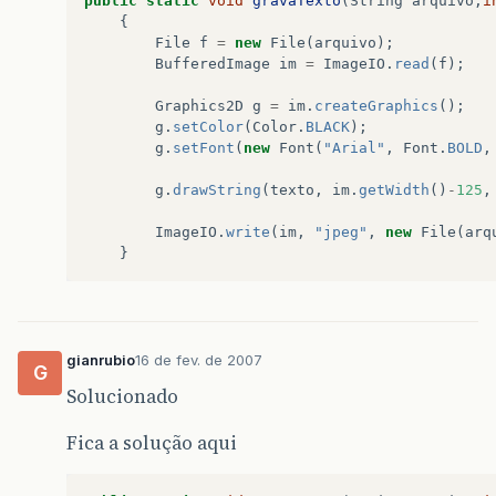
public
static
void
gravaTexto
(
String
arquivo
,
i
{
File
f
=
new
File
(
arquivo
);
BufferedImage
im
=
ImageIO
.
read
(
f
);
Graphics2D
g
=
im
.
createGraphics
();
g
.
setColor
(
Color
.
BLACK
);
g
.
setFont
(
new
Font
(
"Arial"
,
Font
.
BOLD
,
g
.
drawString
(
texto
,
im
.
getWidth
()
-
125
,
ImageIO
.
write
(
im
,
"jpeg"
,
new
File
(
arq
}
gianrubio
16 de fev. de 2007
G
Solucionado
Fica a solução aqui