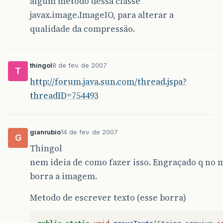
algum método dessa classe
javax.image.ImageIO, para alterar a
qualidade da compressão.
thingol
8 de fev. de 2007
T
http://forum.java.sun.com/thread.jspa?
threadID=754493
gianrubio
14 de fev. de 2007
G
Thingol
nem ideia de como fazer isso. Engraçado q no
borra a imagem.
Metodo de escrever texto (esse borra)