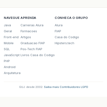
NAVEGUE
APRENDA
CONHECA O GRUPO
Java
Carreiras Alura
Alura
Geral
Formacoes
FIAP
Front-end
Artigos
Casa do Codigo
Mobile
Graduacao FIAP
Hipsters.tech
SQL
Pos-Tech FIAP
JavaScript
Livros Casa do Codigo
PHP
Android
Arquitetura
GUJ: desde 2002.
·
Saiba mais
·
Contribuidores
·
LGPD