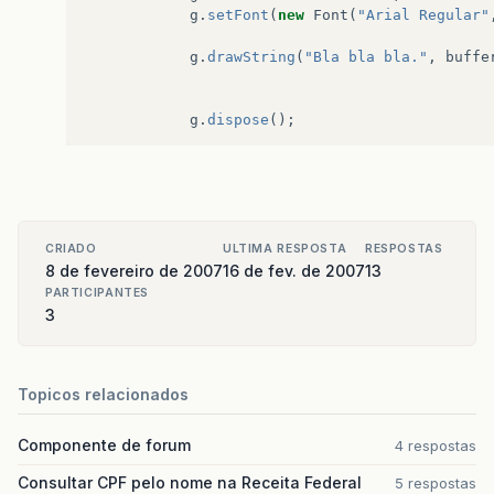
g
.
setFont
(
new
Font
(
"Arial Regular"
g
.
drawString
(
"Bla bla bla."
,
buffe
g
.
dispose
();
//			sharpen/soften (depending on fa
float
[]
array
=
{
0
,
factor
,
0
,
fac
factor
,
0
,
factor
,
0
};
Kernel
kernel
=
new
Kernel
(
3
,
3
,
a
ConvolveOp
cOp
=
new
ConvolveOp
(
ke
CRIADO
ULTIMA RESPOSTA
RESPOSTAS
null
);
8 de fevereiro de 2007
16 de fev. de 2007
13
bufferedImage
=
cOp
.
filter
(
buffere
PARTICIPANTES
3
//			write the jpeg to a file
OutputStream
out
=
new
FileOutputS
//			encodes image as a JPEG data strea
Topicos relacionados
JPEGImageEncoder
encoder
=
JPEGCod
com
.
sun
.
image
.
codec
.
jpeg
.
JPEGEncod
Componente de forum
4 respostas
encoder
.
getDefaultJPEGEncodePa
param
.
setQuality
(
1f
,
true
);
Consultar CPF pelo nome na Receita Federal
5 respostas