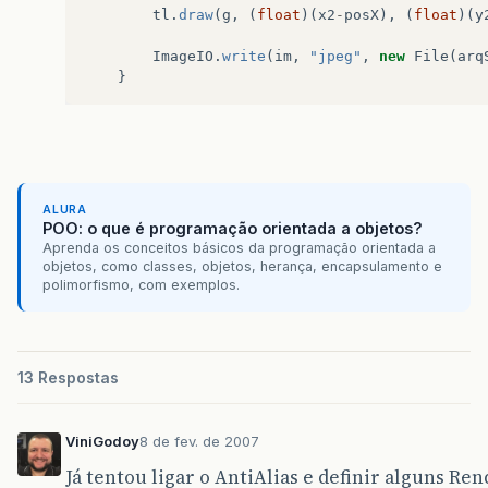
tl
.
draw
(
g
,
(
float
)(
x2
-
posX
),
(
float
)(
y
ImageIO
.
write
(
im
,
"jpeg"
,
new
File
(
arq
}
ALURA
POO: o que é programação orientada a objetos?
Aprenda os conceitos básicos da programação orientada a
objetos, como classes, objetos, herança, encapsulamento e
polimorfismo, com exemplos.
13 Respostas
ViniGodoy
8 de fev. de 2007
Já tentou ligar o AntiAlias e definir alguns Re