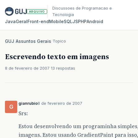
Discussoes de Programacao e
ARQUIVO
Tecnologia
Java
Geral
Front‑end
Mobile
SQL
JS
PHP
Android
GUJ
/
Assuntos Gerais
/
Topico
Escrevendo texto em imagens
8 de fevereiro de 2007
13 respostas
gianrubio
8 de fevereiro de 2007
G
Srs:
Estou desenvolvendo um programinha simples,
imagens. Estou usando GradientPaint para isso,