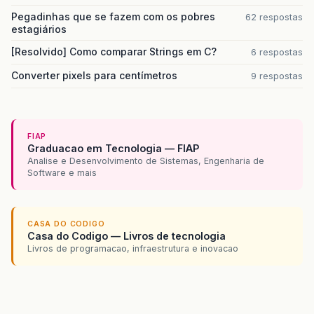
encoder
.
setJPEGEncodeParam
(
param
);
Pegadinhas que se fazem com os pobres
62 respostas
estagiários
encoder
.
encode
(
bufferedImage
);
}
[Resolvido] Como comparar Strings em C?
6 respostas
catch
(
Exception
e
)
{
Converter pixels para centímetros
9 respostas
throw
e
;
}
}
FIAP
Graduacao em Tecnologia — FIAP
Analise e Desenvolvimento de Sistemas, Engenharia de
Software e mais
CASA DO CODIGO
Casa do Codigo — Livros de tecnologia
Livros de programacao, infraestrutura e inovacao