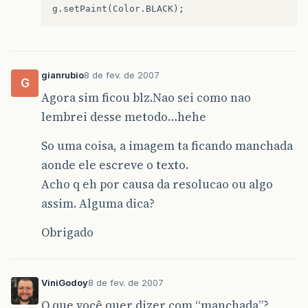
gianrubio
8 de fev. de 2007
G
Agora sim ficou blz.Nao sei como nao
lembrei desse metodo…hehe
So uma coisa, a imagem ta ficando manchada
aonde ele escreve o texto.
Acho q eh por causa da resolucao ou algo
assim. Alguma dica?
Obrigado
ViniGodoy
8 de fev. de 2007
O que você quer dizer com “manchada”?