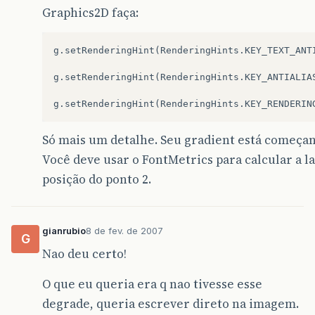
Graphics2D faça:
g
.
setRenderingHint
(
RenderingHints
.
KEY_TEXT_ANT
g
.
setRenderingHint
(
RenderingHints
.
KEY_ANTIALIA
g
.
setRenderingHint
(
RenderingHints
.
KEY_RENDERIN
Só mais um detalhe. Seu gradient está começa
Você deve usar o FontMetrics para calcular a la
posição do ponto 2.
gianrubio
8 de fev. de 2007
G
Nao deu certo!
O que eu queria era q nao tivesse esse
degrade, queria escrever direto na imagem.