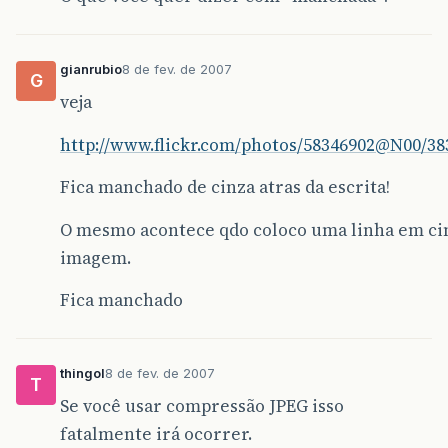
gianrubio
8 de fev. de 2007
G
veja
http://www.flickr.com/photos/58346902@N00/38
Fica manchado de cinza atras da escrita!
O mesmo acontece qdo coloco uma linha em ci
imagem.
Fica manchado
thingol
8 de fev. de 2007
T
Se você usar compressão JPEG isso
fatalmente irá ocorrer.