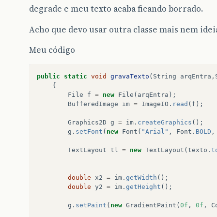
degrade e meu texto acaba ficando borrado.
Acho que devo usar outra classe mais nem idei
Meu código
public
static
void
gravaTexto
(
String
arqEntra
,
{
File
f
=
new
File
(
arqEntra
);
BufferedImage
im
=
ImageIO
.
read
(
f
);
Graphics2D
g
=
im
.
createGraphics
();
g
.
setFont
(
new
Font
(
"Arial"
,
Font
.
BOLD
,
TextLayout
tl
=
new
TextLayout
(
texto
.
t
double
x2
=
im
.
getWidth
();
double
y2
=
im
.
getHeight
();
g
.
setPaint
(
new
GradientPaint
(
0f
,
0f
,
C