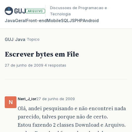
Discussoes de Programacao e
ARQUIVO
Tecnologia
Java
Geral
Front‑end
Mobile
SQL
JS
PHP
Android
GUJ
/
Java
/
Topico
Escrever bytes em File
27 de junho de 2009
4 respostas
Neri_J_ior
27 de junho de 2009
N
Olá, andei pesquisando e não encontrei nada
parecido, talves porque não de certo.
Estou fazendo 2 classes Download e Arquivo.