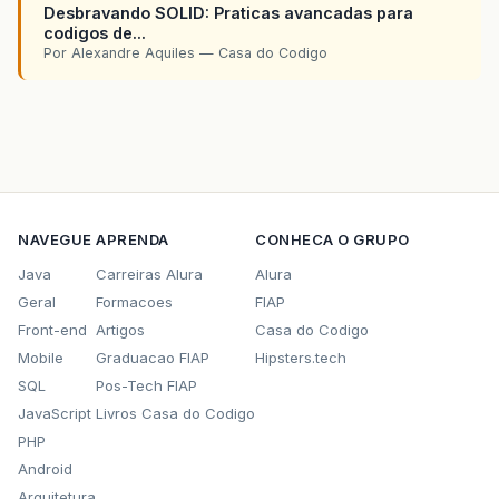
Desbravando SOLID: Praticas avancadas para
codigos de...
Por Alexandre Aquiles — Casa do Codigo
NAVEGUE
APRENDA
CONHECA O GRUPO
Java
Carreiras Alura
Alura
Geral
Formacoes
FIAP
Front-end
Artigos
Casa do Codigo
Mobile
Graduacao FIAP
Hipsters.tech
SQL
Pos-Tech FIAP
JavaScript
Livros Casa do Codigo
PHP
Android
Arquitetura