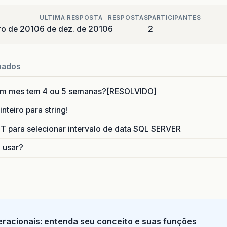
ULTIMA RESPOSTA
RESPOSTAS
PARTICIPANTES
ro de 2010
6 de dez. de 2010
6
2
nados
um mes tem 4 ou 5 semanas?[RESOLVIDO]
nteiro para string!
para selecionar intervalo de data SQL SERVER
o usar?
racionais: entenda seu conceito e suas funções