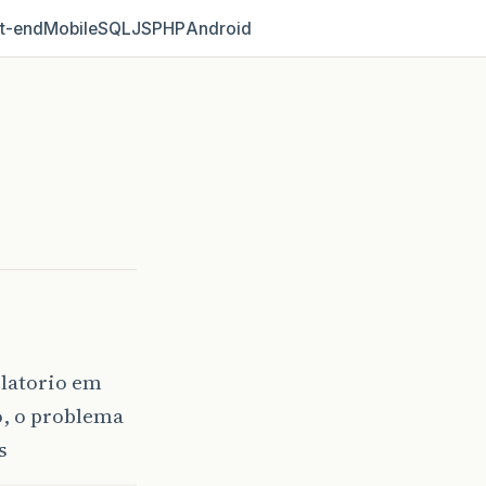
t‑end
Mobile
SQL
JS
PHP
Android
latorio em
o, o problema
s