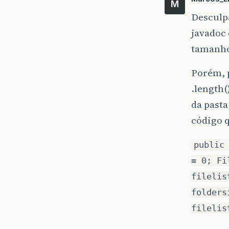
M
Desculpa
javadoc 
tamanho
Porém, 
.length
da pasta
código 
public
= 0; Fi
filelis
folders
filelis