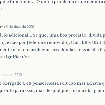
aqui e funcionou… O único problema é que demora 
s.
ima
6 de dez. de 2010
io adicional… Se quer uma boa precisão, divida p
], e não por [telefone removido]. Cada kB é 1024 B,
ente não tem problema arredondar, mas acaba f
a significativa.
 dez. de 2010
 obrigado !, eu pensei nessa solucao mas achava q 
pronto para isso, mas de qualquer forma obrigado 