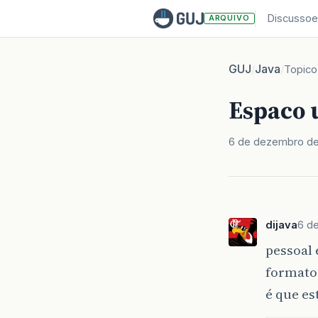
Discussoe
ARQUIVO
GUJ
Java
/
/
Topico
Espaco 
6 de dezembro de
dijava
6 d
pessoal
formato
é que e