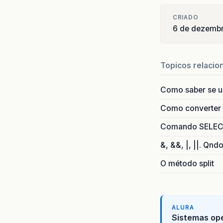
CRIADO
6 de dezemb
Topicos relacio
Como saber se 
Como converter i
Comando SELECT 
&, &&, |, ||. Qnd
O método split
ALURA
Sistemas ope