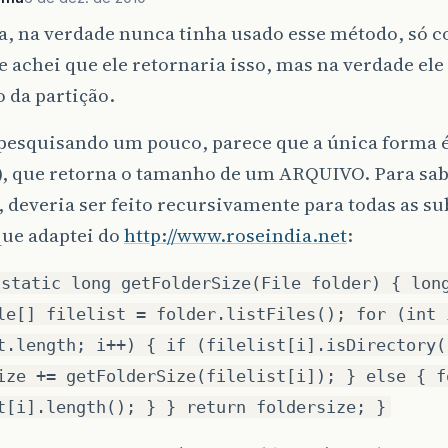
, na verdade nunca tinha usado esse método, só c
e achei que ele retornaria isso, mas na verdade ele
 da partição.
pesquisando um pouco, parece que a única forma é
(), que retorna o tamanho de um ARQUIVO. Para sa
, deveria ser feito recursivamente para todas as su
que adaptei do
http://www.roseindia.net
:
 static long getFolderSize(File folder) { lon
le[] filelist = folder.listFiles(); for (int 
t.length; i++) { if (filelist[i].isDirectory(
ize += getFolderSize(filelist[i]); } else { f
t[i].length(); } } return foldersize; }