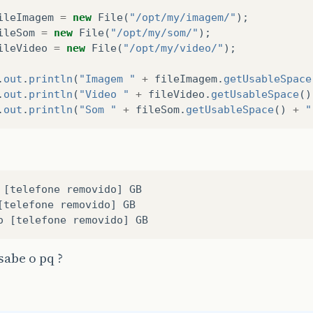
ileImagem
=
new
File
(
"/opt/my/imagem/"
);
ileSom
=
new
File
(
"/opt/my/som/"
);
ileVideo
=
new
File
(
"/opt/my/video/"
);
.
out
.
println
(
"Imagem "
+
fileImagem
.
getUsableSpace
.
out
.
println
(
"Video "
+
fileVideo
.
getUsableSpace
()
.
out
.
println
(
"Som "
+
fileSom
.
getUsableSpace
()
+
"
[
telefone
removido
]
GB
[
telefone
removido
]
GB
o
[
telefone
removido
]
GB
abe o pq ?