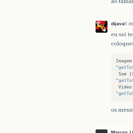
ao tama
dijava
6 de
eu sei t
coloquei
Imagem
"getTo
Som
[
"getTo
Video
"getTo
os mesm
Marcos_L