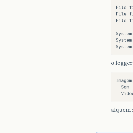
File
f
File
f
File
f
System
System
System
o logger
Imagem
Som
Vide
alquem s