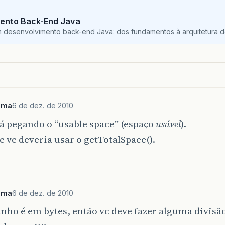
ento Back-End Java
m desenvolvimento back-end Java: dos fundamentos à arquitetura de
ima
6 de dez. de 2010
á pegando o “usable space” (espaço
usável
).
 vc deveria usar o getTotalSpace().
ima
6 de dez. de 2010
nho é em bytes, então vc deve fazer alguma divisã