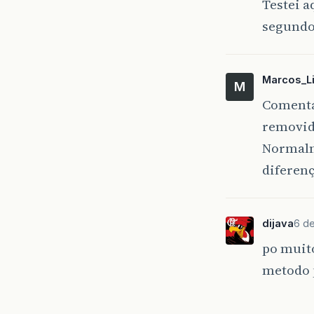
Testei 
segundo
Marcos_L
M
Comentár
removido
Normalm
diferenç
dijava
6 de
po muito
metodo 