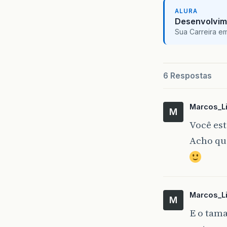
ALURA
Desenvolvim
Sua Carreira e
6 Respostas
Marcos_L
M
Você est
Acho que
Marcos_L
M
E o tama