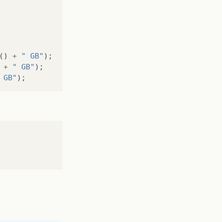
()
+
" GB"
);
+
" GB"
);
 GB"
);