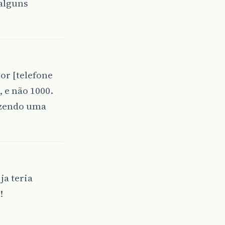
alguns
or [telefone
 e não 1000.
azendo uma
ja teria
!