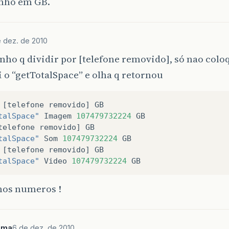
nho em GB.
 dez. de 2010
enho q dividir por [telefone removido], só nao colo
 o “getTotalSpace” e olha q retornou
[
telefone
removido
]
GB
talSpace"
Imagem
107479732224
GB
telefone
removido
]
GB
talSpace"
Som
107479732224
GB
[
telefone
removido
]
GB
talSpace"
Video
107479732224
GB
os numeros !
ima
6 de dez. de 2010