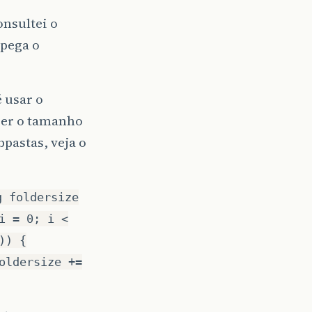
onsultei o
 pega o
 usar o
ber o tamanho
bpastas, veja o
g foldersize
i = 0; i <
)) {
oldersize +=