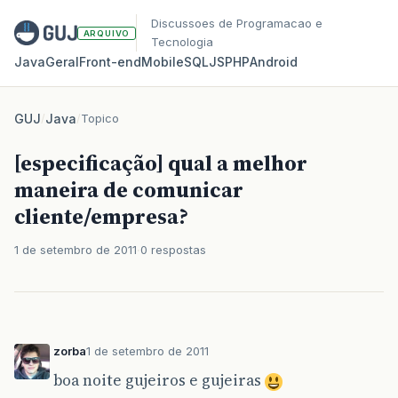
Discussoes de Programacao e
ARQUIVO
Tecnologia
Java
Geral
Front‑end
Mobile
SQL
JS
PHP
Android
GUJ
/
Java
/
Topico
[especificação] qual a melhor
maneira de comunicar
cliente/empresa?
1 de setembro de 2011
0 respostas
zorba
1 de setembro de 2011
boa noite gujeiros e gujeiras