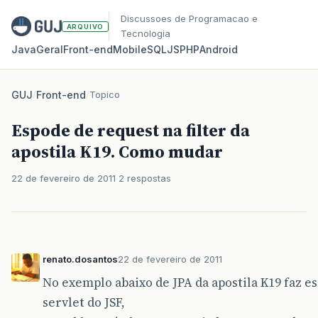
Discussoes de Programacao e
ARQUIVO
Tecnologia
Java
Geral
Front‑end
Mobile
SQL
JS
PHP
Android
GUJ
/
Front-end
/
Topico
Espode de request na filter da
apostila K19. Como mudar
22 de fevereiro de 2011
2 respostas
renato.dosantos
22 de fevereiro de 2011
No exemplo abaixo de JPA da apostila K19 faz ess
servlet do JSF,