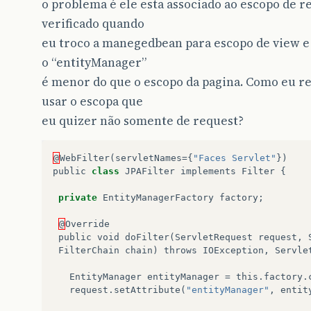
o problema é ele esta associado ao escopo de re
verificado quando
eu troco a manegedbean para escopo de view e
o “entityManager”
é menor do que o escopo da pagina. Como eu res
usar o escopa que
eu quizer não somente de request?
@
WebFilter
(
servletNames
={
"Faces Servlet"
})
public
class
JPAFilter
implements
Filter
{
private
EntityManagerFactory
factory
;
@
Override
public
void
doFilter
(
ServletRequest
request
,
FilterChain
chain
)
throws
IOException
,
Servle
EntityManager
entityManager
=
this
.
factory
.
request
.
setAttribute
(
"entityManager"
,
entit