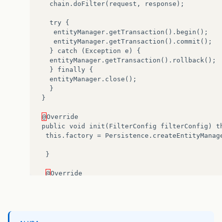
chain
.
doFilter
(
request
,
response
);
try
{
entityManager
.
getTransaction
().
begin
();
entityManager
.
getTransaction
().
commit
();
}
catch
(
Exception
e
)
{
entityManager
.
getTransaction
().
rollback
();
}
finally
{
entityManager
.
close
();
}
}
@
Override
public
void
init
(
FilterConfig
filterConfig
)
t
this
.
factory
=
Persistence
.
createEntityManag
}
@
Override
public
void
destroy
()
{
this
.
factory
.
close
();
}
}