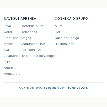
NAVEGUE
APRENDA
CONHECA O GRUPO
Java
Carreiras Alura
Alura
Geral
Formacoes
FIAP
Front-end
Artigos
Casa do Codigo
Mobile
Graduacao FIAP
Hipsters.tech
SQL
Pos-Tech FIAP
JavaScript
Livros Casa do Codigo
PHP
Android
Arquitetura
GUJ: desde 2002.
·
Saiba mais
·
Contribuidores
·
LGPD