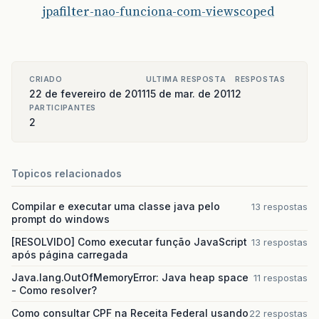
jpafilter-nao-funciona-com-viewscoped
CRIADO
ULTIMA RESPOSTA
RESPOSTAS
22 de fevereiro de 2011
15 de mar. de 2011
2
PARTICIPANTES
2
Topicos relacionados
Compilar e executar uma classe java pelo
13 respostas
prompt do windows
[RESOLVIDO] Como executar função JavaScript
13 respostas
após página carregada
Java.lang.OutOfMemoryError: Java heap space
11 respostas
- Como resolver?
Como consultar CPF na Receita Federal usando
22 respostas