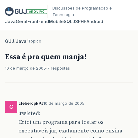
Discussoes de Programacao e
ARQUIVO
Tecnologia
Java
Geral
Front‑end
Mobile
SQL
JS
PHP
Android
GUJ
/
Java
/
Topico
Essa é pra quem manja!
10 de março de 2005
7 respostas
clebercpkPJ
10 de março de 2005
C
:twisted:
Criei um programa para testar os
executaveis jar, exatamente como ensina