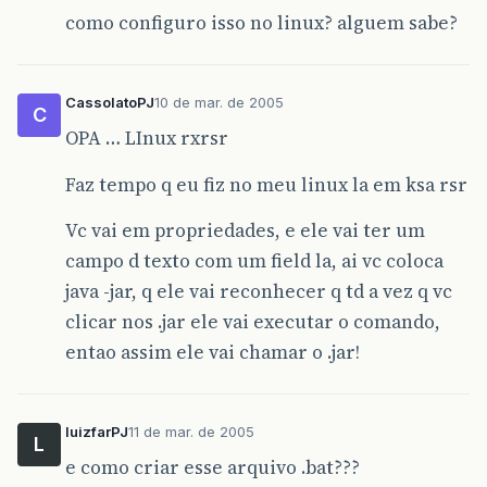
como configuro isso no linux? alguem sabe?
CassolatoPJ
10 de mar. de 2005
C
OPA … LInux rxrsr
Faz tempo q eu fiz no meu linux la em ksa rsr
Vc vai em propriedades, e ele vai ter um
campo d texto com um field la, ai vc coloca
java -jar, q ele vai reconhecer q td a vez q vc
clicar nos .jar ele vai executar o comando,
entao assim ele vai chamar o .jar!
luizfarPJ
11 de mar. de 2005
L
e como criar esse arquivo .bat???