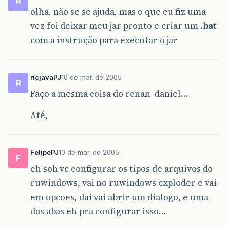
R
olha, não se se ajuda, mas o que eu fiz uma
vez foi deixar meu jar pronto e criar um
.bat
com a instrução para executar o jar
ricjavaPJ
10 de mar. de 2005
R
Faço a mesma coisa do renan_daniel…
Até,
FelipePJ
10 de mar. de 2005
F
eh soh vc configurar os tipos de arquivos do
ruwindows, vai no ruwindows exploder e vai
em opcoes, dai vai abrir um dialogo, e uma
das abas eh pra configurar isso…