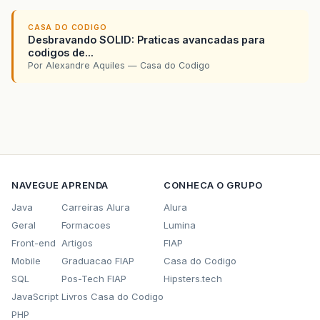
CASA DO CODIGO
Desbravando SOLID: Praticas avancadas para
codigos de...
Por Alexandre Aquiles — Casa do Codigo
NAVEGUE
APRENDA
CONHECA O GRUPO
Java
Carreiras Alura
Alura
Geral
Formacoes
Lumina
Front-end
Artigos
FIAP
Mobile
Graduacao FIAP
Casa do Codigo
SQL
Pos-Tech FIAP
Hipsters.tech
JavaScript
Livros Casa do Codigo
PHP