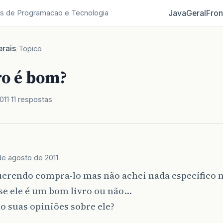
Java
Geral
Fron
s de Programacao e Tecnologia
rais
/
Topico
ro é bom?
011
11 respostas
de agosto de 2011
uerendo compra-lo mas não achei nada específico n
se ele é um bom livro ou não…
o suas opiniões sobre ele?