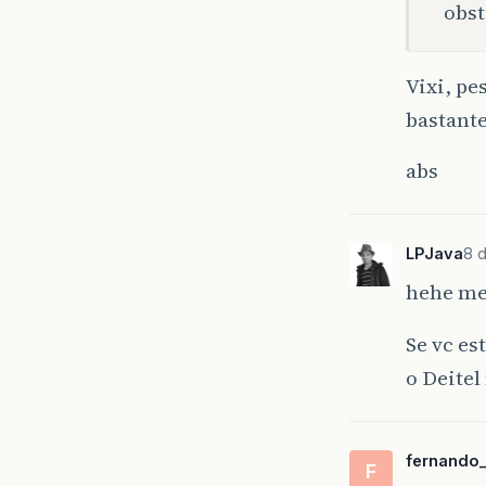
obst
Vixi, pe
bastant
abs
LPJava
8 d
hehe meu
Se vc e
o Deitel
fernando
F