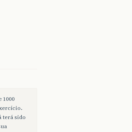
e 1000
xercício.
á terá sido
sua