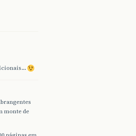
dicionais…
abrangentes
um monte de
00 páginas em