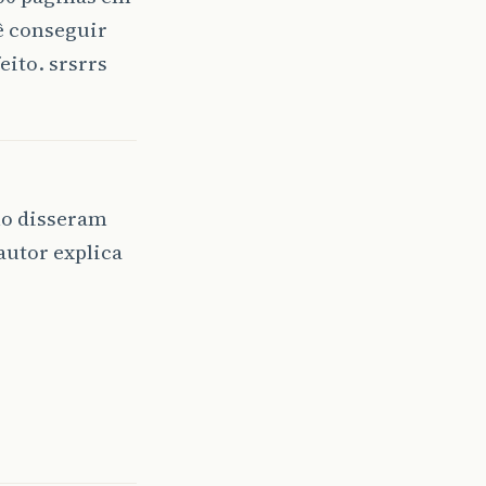
ê conseguir
eito. srsrrs
mo disseram
autor explica