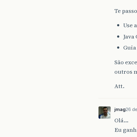
Te pass
Use a
Java
Guia 
São exce
outros m
Att.
jmag
26 de
Olá…
Eu ganhe