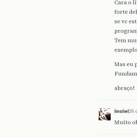
Cara o l
forte de
se vc es
program
Tem mui
exemplo
Mas eu p
Fundame
abraço!
linsliel
26 
Muito o