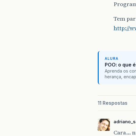
Program
Tem para
http://
ALURA
POO: o que é
Aprenda os con
herança, encap
11 Respostas
adriano_s
Cara… n