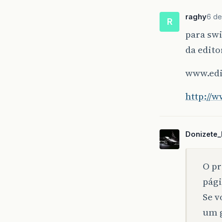
raghy
6 de
R
para swi
da edito
www.edi
http://
Donizete_
O pr
pági
Se v
um g