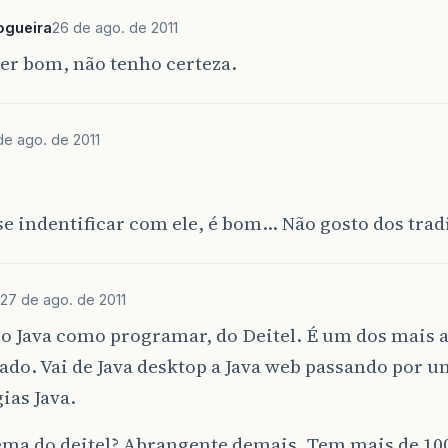
ogueira
26 de ago. de 2011
er bom, não tenho certeza.
de ago. de 2011
se indentificar com ele, é bom… Não gosto dos tra
27 de ago. de 2011
o Java como programar, do Deitel. É um dos mais 
do. Vai de Java desktop a Java web passando por 
ias Java.
ema do deitel? Abrangente demais. Tem mais de 10