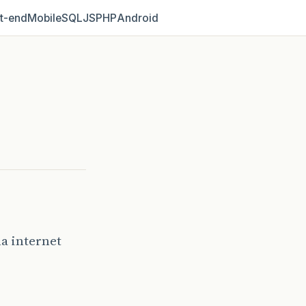
t‑end
Mobile
SQL
JS
PHP
Android
a internet