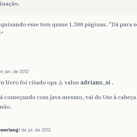
inação.
squisando esse tem quase 1.500 páginas. “Dá para s
e”
e jan. de 2012
 livro foi citado opa :). value
adriano_si
.
stá começando com java mesmo, vai do Use à cabeç
 não.
_werlang
1 de jul. de 2012