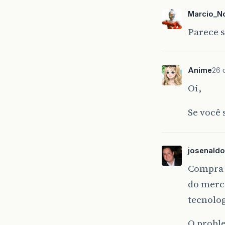
Marcio_N
Parece s
Anime
26 
Oi,
Se você 
josenaldo
Compra 
do merca
tecnolog
O probl