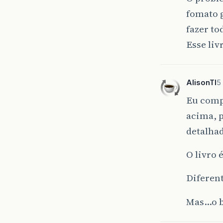
fomato g
fazer to
Esse liv
AlisonTI
5
Eu comp
acima, p
detalha
O livro 
Diferent
Mas…o bo