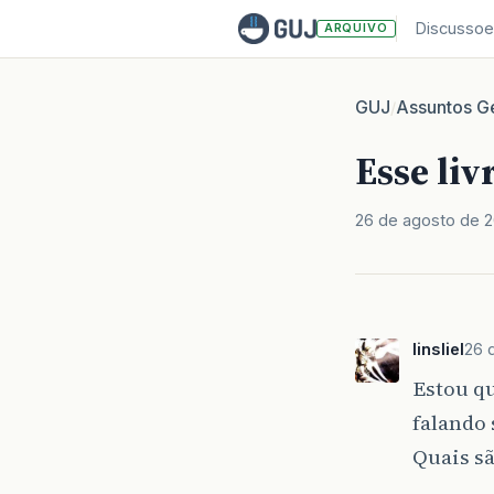
Discussoe
ARQUIVO
GUJ
Assuntos Ge
/
Esse liv
26 de agosto de 2
linsliel
26 
Estou q
falando 
Quais sã