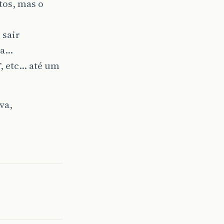
tos, mas o
 sair
sa…
, etc… até um
va,