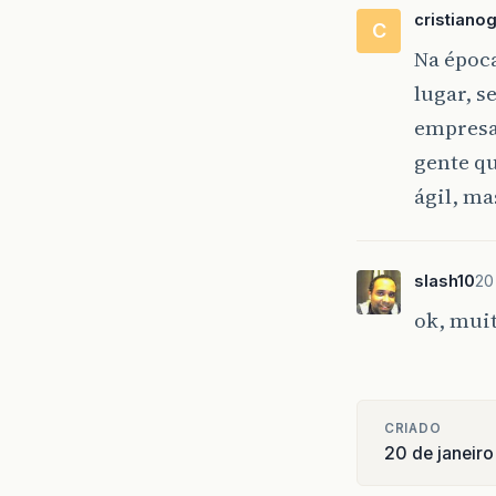
cristiano
C
Na époc
lugar, s
empresas
gente qu
ágil, ma
slash10
20
ok, muit
CRIADO
20 de janeir