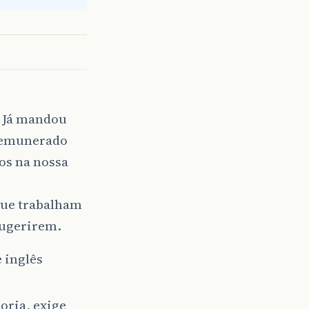
? Já mandou
 remunerado
nos na nossa
que trabalham
sugerirem.
 inglês
oria, exige