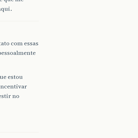
aqui.
tato com essas
 pessoalmente
ue estou
incentivar
stir no