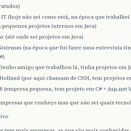
ratados)
IT (hoje não sei como está, na época que trabalhei
a pequenos projetos internos em Java)
r (até onde sei projetos em Java)
istemas (na época que fui fazer uma entrevista ti
#)
tenho amigo que trabalhou lá, tinha projetos em J
Holland (por aqui chamam de CNH, tem projetos e
S (empresa pequena, tem projeto em C# +
Asp.net
M
empresas que conheço mas que não sei quais tecno
tivo
ue tem mais empresas, as que são mais conhecidas