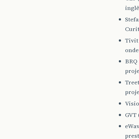
ingl
Stefa
Curi
Tivit
onde 
BRQ 
proje
Tree
proje
Visi
GVT (
eWav
pres