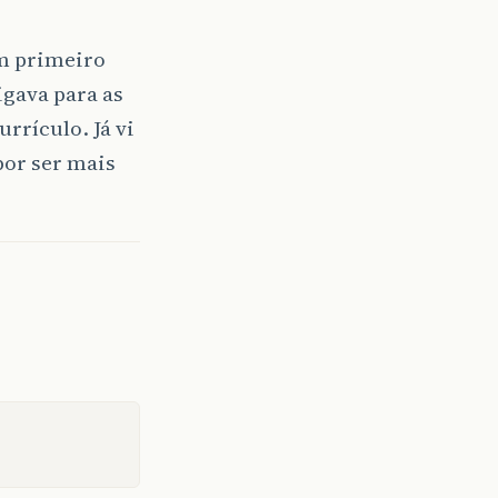
em primeiro
igava para as
rrículo. Já vi
por ser mais