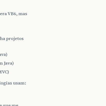
 era VB6, mas
nha projetos
ava)
m Java)
VC)
logias usam:
 e que me