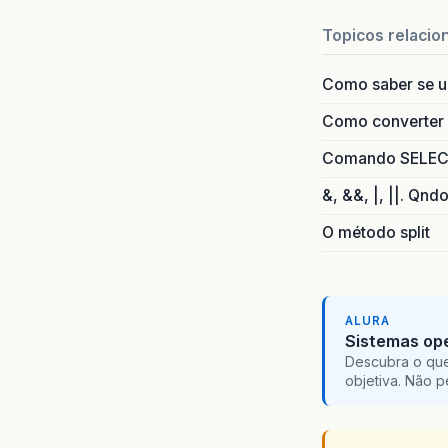
Topicos relacio
Como saber se 
Como converter i
Comando SELECT 
&, &&, |, ||. Qnd
O método split
ALURA
Sistemas ope
Descubra o que
objetiva. Não 