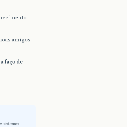
onhecimento
 aoas amigos
ja
faço de
 sistemas...