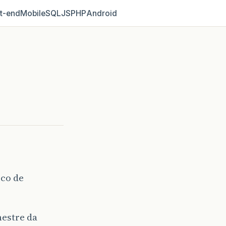
t‑end
Mobile
SQL
JS
PHP
Android
ico de
estre da