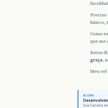
faculdad
Preciso
básico,
Como est
que me 
Estou d
graça
. 
Meu cel 
ALURA
Desenvolvim
Sua Carreira e