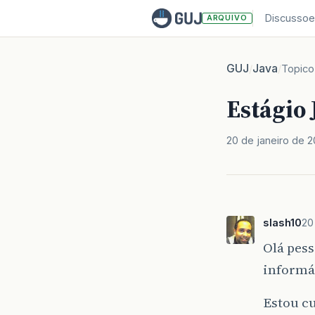
Discussoe
ARQUIVO
GUJ
Java
/
/
Topico
Estágio 
20 de janeiro de 2
slash10
20
Olá pess
informát
Estou c