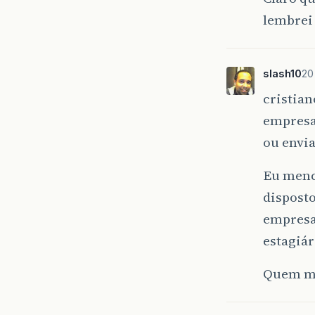
lembrei 
slash10
20
cristia
empresa
ou envia
Eu menc
disposto
empresa
estagiár
Quem ma