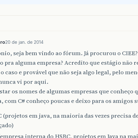
gro
20 de jan. de 2014
nio, seja bem vindo ao fórum. Já procurou o CIEE
lo pra alguma empresa? Acredito que estágio não
 o caso e provável que não seja algo legal, pelo me
nunca vi por aqui.
listar os nomes de algumas empresas que conheço 
a, com C# conheço poucas e deixo para os amigos 
(projetos em java, na maioria das vezes precisa de
çado)
(empresa interna do HSBC, projetos em Java na mai