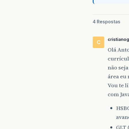
4 Respostas
cristiano
C
Olá Anto
currícu
não seja
área eu 
Vou te 
com Jav
HSBC 
avan
GLT 