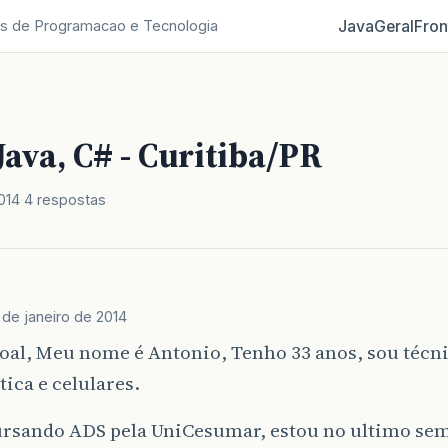
Java
Geral
Fron
s de Programacao e Tecnologia
Java, C# - Curitiba/PR
014
4 respostas
 de janeiro de 2014
oal, Meu nome é Antonio, Tenho 33 anos, sou técn
ica e celulares.
ursando ADS pela UniCesumar, estou no ultimo sem