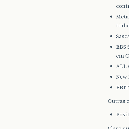
cont
Meta 
tinh
Sasca
EBS S
em C
ALL (
New 
FBIT
Outras 
Posi
Claro q