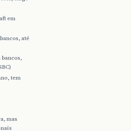
aft em
 bancos, até
s bancos,
HSBC)
ano, tem
va, mas
onais