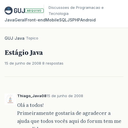
Discussoes de Programacao e
ARQUIVO
Tecnologia
Java
Geral
Front‑end
Mobile
SQL
JS
PHP
Android
GUJ
/
Java
/
Topico
Estágio Java
15 de junho de 2008
8 respostas
Thiago_Java08
15 de junho de 2008
Olá a todos!
Primeiramente gostaria de agradecer a
ajuda que todos vocês aqui do forum tem me