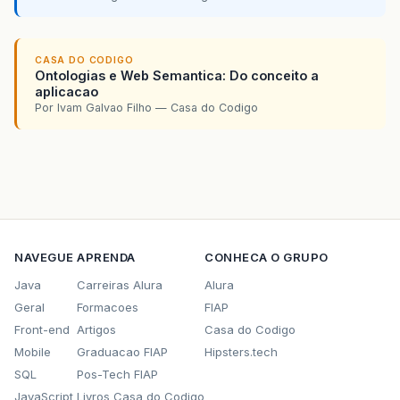
CASA DO CODIGO
Ontologias e Web Semantica: Do conceito a
aplicacao
Por Ivam Galvao Filho — Casa do Codigo
NAVEGUE
APRENDA
CONHECA O GRUPO
Java
Carreiras Alura
Alura
Geral
Formacoes
FIAP
Front-end
Artigos
Casa do Codigo
Mobile
Graduacao FIAP
Hipsters.tech
SQL
Pos-Tech FIAP
JavaScript
Livros Casa do Codigo