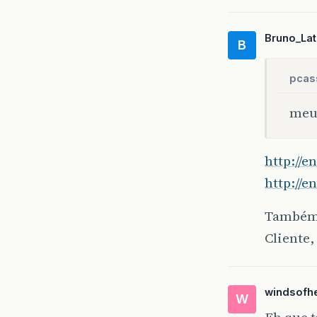
Bruno_Lat
B
pcas
meu 
http://
http://e
Também 
Cliente
windsofhe
W
Eh que t