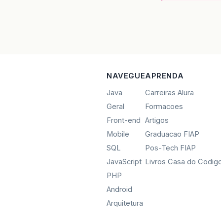
NAVEGUE
APRENDA
Java
Carreiras Alura
Geral
Formacoes
Front-end
Artigos
Mobile
Graduacao FIAP
SQL
Pos-Tech FIAP
JavaScript
Livros Casa do Codig
PHP
Android
Arquitetura