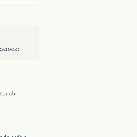
:shock:
Enrola-
ndo cafe e