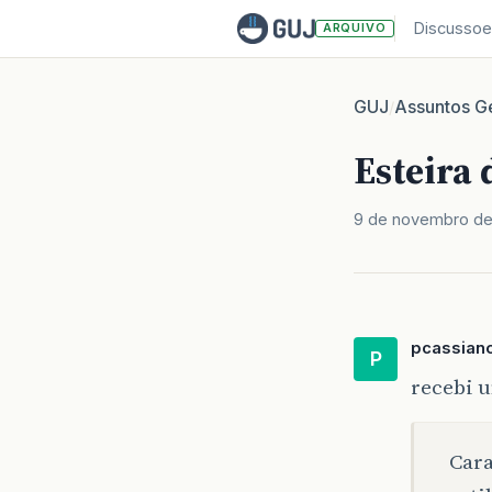
Discussoe
ARQUIVO
GUJ
Assuntos Ge
/
Esteira
9 de novembro de
pcassian
P
recebi 
Cara