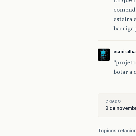
comendo
esteira 
barriga 
esmiralha
“projeto
botar a 
CRIADO
9 de novemb
Topicos relacio