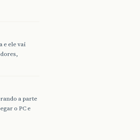
 e ele vai
edores,
rando a parte
regar o PC e