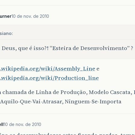
urner
10 de nov. de 2010
siano:
Deus, que é isso?! “Esteira de Desenvolvimento” ? 
en.wikipedia.org/wiki/Assembly_Line
e
n.wikipedia.org/wiki/Production_line
chamada de Linha de Produção, Modelo Cascata, 
, Aquilo-Que-Vai-Atrasar, Ninguem-Se-Importa
ll
10 de nov. de 2010
ipo os desenvolvedores estao ficando gordos, toma