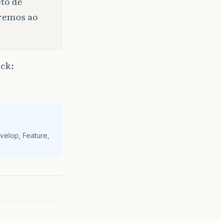
eto de
eremos ao
ock:
velop, Feature,