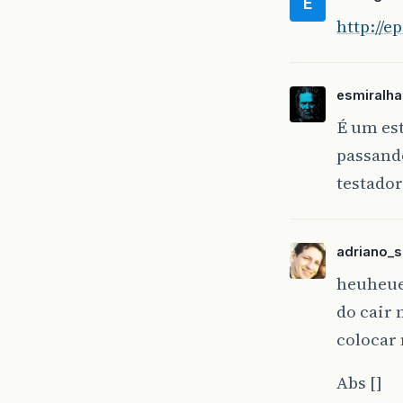
E
http://e
esmiralha
É um est
passando
testador
adriano_s
heuheue
do cair 
colocar 
Abs []