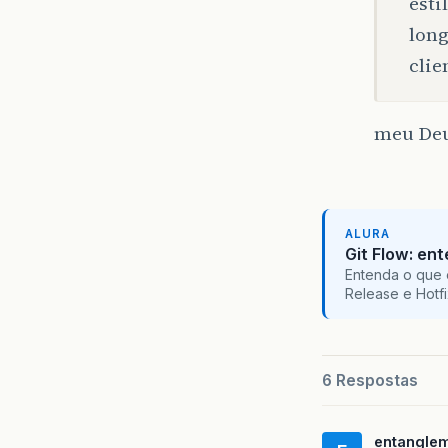
esti
long
clie
meu Deus
ALURA
Git Flow: en
Entenda o que 
Release e Hotf
6 Respostas
entangle