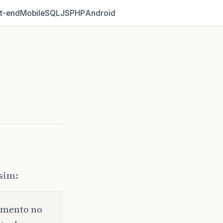
t‑end
Mobile
SQL
JS
PHP
Android
sim:
vimento no