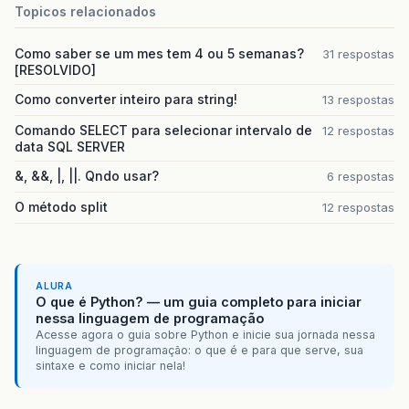
Vector
vetJogos
;
Topicos relacionados
public
Usuario
(
String
nome
,
int
id
,
String
{
Como saber se um mes tem 4 ou 5 semanas?
31 respostas
this
.
nome
=
nome
;
[RESOLVIDO]
this
.
id
=
id
;
this
.
email
=
email
;
Como converter inteiro para string!
13 respostas
vetJogos
=
new
Vector
();
Comando SELECT para selecionar intervalo de
12 respostas
}
data SQL SERVER
//faça os metodos get e set para cada vari
&, &&, |, ||. Qndo usar?
6 respostas
public
void
fazJogo
()
{
O método split
12 respostas
while
(
aPessoaDesejaApostar
)
//faça um form
{
int
id
=
idDaApostaDesejada
;
int
result
=
resultDaApostaDesejada
;
ALURA
int
result2
=
result2DaApostaDesejada
;
O que é Python? — um guia completo para iniciar
vetJogo
.
add
(
new
Jogo
(
id
,
result
,
result2
nessa linguagem de programação
}
Acesse agora o guia sobre Python e inicie sua jornada nessa
}
linguagem de programação: o que é e para que serve, sua
// faça os metodos q vc achar necessarios 
sintaxe e como iniciar nela!
}
estas
duas
classes
anteriores
estaram
no
mesmo