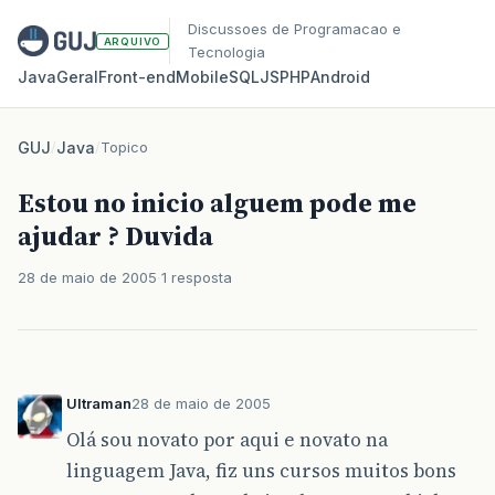
Discussoes de Programacao e
ARQUIVO
Tecnologia
Java
Geral
Front‑end
Mobile
SQL
JS
PHP
Android
GUJ
/
Java
/
Topico
Estou no inicio alguem pode me
ajudar ? Duvida
28 de maio de 2005
1 resposta
Ultraman
28 de maio de 2005
Olá sou novato por aqui e novato na
linguagem Java, fiz uns cursos muitos bons