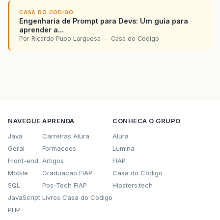
agora
crie
uma
classe
q
executa
a
chamada
da
c
CASA DO CODIGO
Tipo
:
Engenharia de Prompt para Devs: Um guia para
public
class
Principal
aprender a...
{
Por Ricardo Pupo Larguesa — Casa do Codigo
//capture os dados de algum input e insta
String
nome
=
nomeDoUsuario
;
int
id
=
idDoUsuario
;
String
email
=
emailDoUsuario
Usuario
usuario
=
new
Usuario
(
nome
,
id
,
emai
usuario
.
fazAposta
();
// crie os jogos rel
}
Dessa
forma
vc
tera
para
cada
usuario
um
vetor
NAVEGUE
APRENDA
CONHECA O GRUPO
Cara
eh
mais
ou
menos
isto
ai
qq
coisa
vai
pos
Java
Carreiras Alura
Alura
OBS
:
ESTE
CODIGO
NAO
FOI
COMPILADO
Geral
Formacoes
Lumina
Front-end
Artigos
FIAP
Mobile
Graduacao FIAP
Casa do Codigo
SQL
Pos-Tech FIAP
Hipsters.tech
JavaScript
Livros Casa do Codigo
PHP