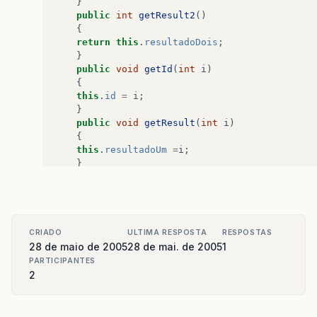
}
public
int
getResult2
()
{
return
this
.
resultadoDois
;
}
public
void
getId
(
int
i
)
{
this
.
id
=
i
;
}
public
void
getResult
(
int
i
)
{
this
.
resultadoUm
=
i
;
}
public
void
getResult2
(
int
i
)
{
this
.
resultadoDois
=
i
;
}
CRIADO
ULTIMA RESPOSTA
RESPOSTAS
}
28 de maio de 2005
28 de mai. de 2005
1
public
class
Usuario
PARTICIPANTES
{
2
private
String
nome
;
private
int
id
;
private
String
email
;