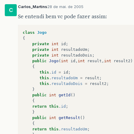
Carlos_Martins
28 de mai. de 2005
C
Se entendi bem vc pode fazer assim:
class
Jogo
{
private
int
id
;
private
int
resultadoUm
;
private
int
resultadoDois
;
public
Jogo
(
int
id
,
int
result
,
int
result2
)
{
this
.
id
=
id
;
this
.
resultadoUm
=
result
;
this
.
resultadoDois
=
result2
;
}
public
int
getId
()
{
return
this
.
id
;
}
public
int
getResult
()
{
return
this
.
resultadoUm
;