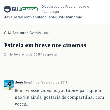
Discussoes de Programacao e
ARQUIVO
Tecnologia
Java
Geral
Front‑end
Mobile
SQL
JS
PHP
Android
GUJ
/
Assuntos Gerais
/
Topico
Estreia em breve nos cinemas
24 de fevereiro de 2011
1 resposta
denislima
24 de fevereiro de 2011
Bom, vi esse video no youtube e para quem
nao viu ainda, gostaria de compartilhar com
voces…