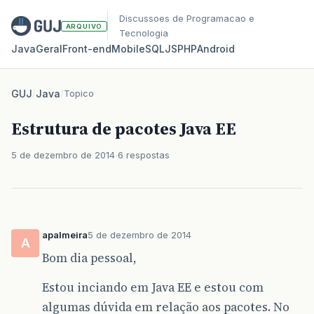
Discussoes de Programacao e
ARQUIVO
Tecnologia
Java
Geral
Front‑end
Mobile
SQL
JS
PHP
Android
GUJ
/
Java
/
Topico
Estrutura de pacotes Java EE
5 de dezembro de 2014
6 respostas
apalmeira
5 de dezembro de 2014
A
Bom dia pessoal,
Estou inciando em Java EE e estou com
algumas dúvida em relação aos pacotes. No