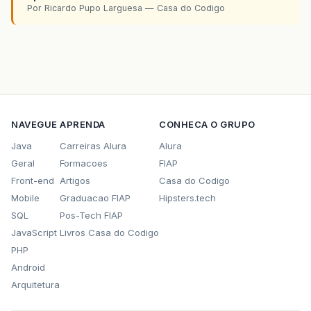
Por Ricardo Pupo Larguesa — Casa do Codigo
NAVEGUE
APRENDA
CONHECA O GRUPO
Java
Carreiras Alura
Alura
Geral
Formacoes
FIAP
Front-end
Artigos
Casa do Codigo
Mobile
Graduacao FIAP
Hipsters.tech
SQL
Pos-Tech FIAP
JavaScript
Livros Casa do Codigo
PHP
Android
Arquitetura