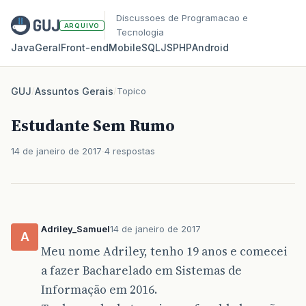
Discussoes de Programacao e
ARQUIVO
Tecnologia
Java
Geral
Front‑end
Mobile
SQL
JS
PHP
Android
GUJ
/
Assuntos Gerais
/
Topico
Estudante Sem Rumo
14 de janeiro de 2017
4 respostas
Adriley_Samuel
14 de janeiro de 2017
A
Meu nome Adriley, tenho 19 anos e comecei
a fazer Bacharelado em Sistemas de
Informação em 2016.