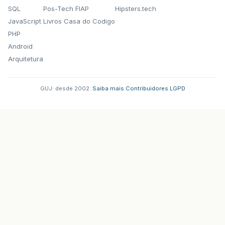
SQL
Pos-Tech FIAP
Hipsters.tech
JavaScript
Livros Casa do Codigo
PHP
Android
Arquitetura
GUJ: desde 2002.
·
Saiba mais
·
Contribuidores
·
LGPD