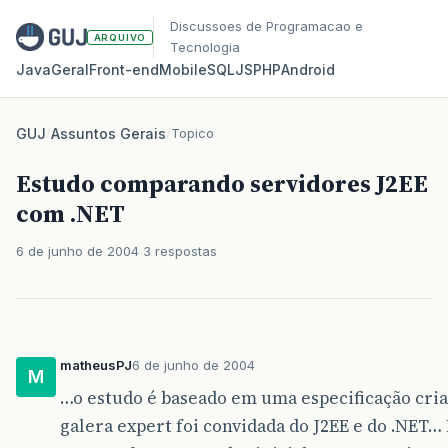
Discussoes de Programacao e
ARQUIVO
Tecnologia
Java
Geral
Front‑end
Mobile
SQL
JS
PHP
Android
GUJ
/
Assuntos Gerais
/
Topico
Estudo comparando servidores J2EE
com .NET
6 de junho de 2004
3 respostas
matheusPJ
6 de junho de 2004
M
…o estudo é baseado em uma especificação cr
galera expert foi convidada do J2EE e do .NET… 