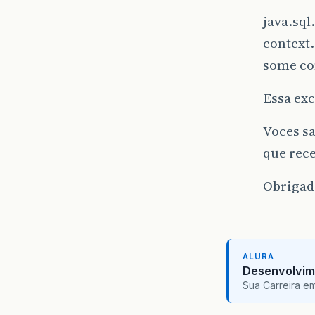
java.sq
context.
some co
Essa exc
Voces sa
que rec
Obrigad
ALURA
Desenvolvim
Sua Carreira e