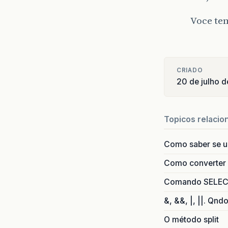
Voce te
CRIADO
20 de julho 
Topicos relacio
Como saber se 
Como converter i
Comando SELECT 
&, &&, |, ||. Qnd
O método split