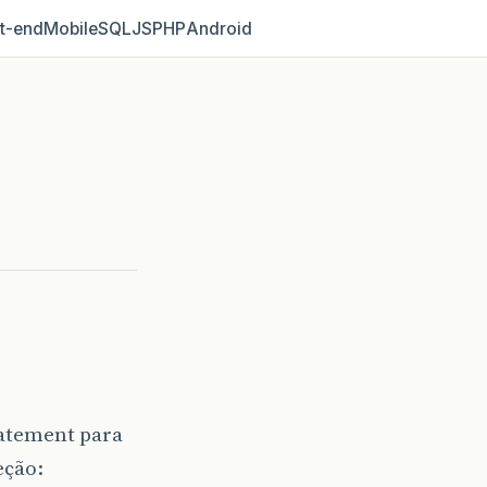
t‑end
Mobile
SQL
JS
PHP
Android
atement para
eção: