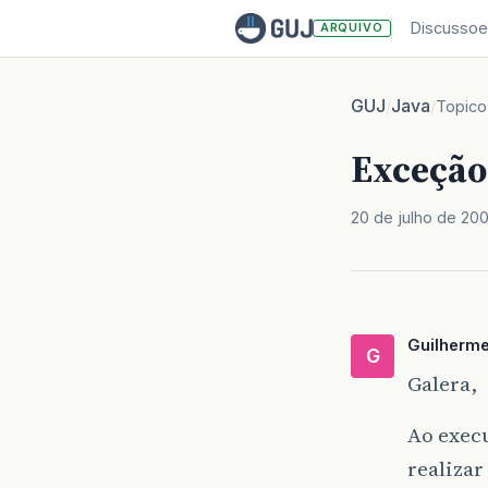
Discussoe
ARQUIVO
GUJ
Java
/
/
Topico
Exceção
20 de julho de 20
Guilherm
G
Galera,
Ao exec
realizar