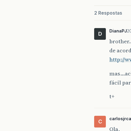
2 Respostas
DianaPJ
20
D
brother
de acord
http://
mas…acho
fácil pa
t+
carlosjrc
C
Ola,