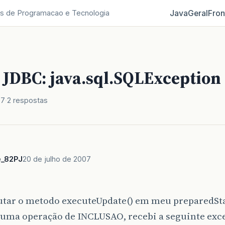
Java
Geral
Fron
s de Programacao e Tecnologia
 JDBC: java.sql.SQLException
07
2 respostas
e_82PJ
20 de julho de 2007
utar o metodo executeUpdate() em meu preparedSt
 uma operação de INCLUSAO, recebi a seguinte exc