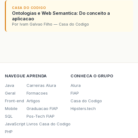
CASA DO CODIGO
Ontologias e Web Semantica: Do conceito a
aplicacao
Por Ivam Galvao Filho — Casa do Codigo
NAVEGUE
APRENDA
CONHECA O GRUPO
Java
Carreiras Alura
Alura
Geral
Formacoes
FIAP
Front-end
Artigos
Casa do Codigo
Mobile
Graduacao FIAP
Hipsters.tech
SQL
Pos-Tech FIAP
JavaScript
Livros Casa do Codigo
PHP