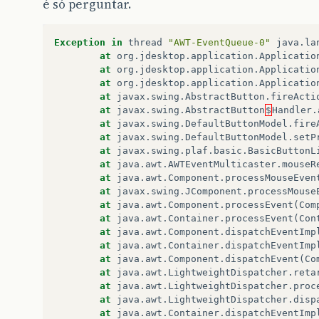
é só perguntar.
Exception
in
thread
"AWT-EventQueue-0"
java
.
la
at
org
.
jdesktop
.
application
.
Applicatio
at
org
.
jdesktop
.
application
.
Applicatio
at
org
.
jdesktop
.
application
.
Applicatio
at
javax
.
swing
.
AbstractButton
.
fireActi
at
javax
.
swing
.
AbstractButton
$
Handler
.
at
javax
.
swing
.
DefaultButtonModel
.
fire
at
javax
.
swing
.
DefaultButtonModel
.
setP
at
javax
.
swing
.
plaf
.
basic
.
BasicButtonL
at
java
.
awt
.
AWTEventMulticaster
.
mouseR
at
java
.
awt
.
Component
.
processMouseEven
at
javax
.
swing
.
JComponent
.
processMouse
at
java
.
awt
.
Component
.
processEvent
(
Com
at
java
.
awt
.
Container
.
processEvent
(
Con
at
java
.
awt
.
Component
.
dispatchEventImp
at
java
.
awt
.
Container
.
dispatchEventImp
at
java
.
awt
.
Component
.
dispatchEvent
(
Co
at
java
.
awt
.
LightweightDispatcher
.
reta
at
java
.
awt
.
LightweightDispatcher
.
proc
at
java
.
awt
.
LightweightDispatcher
.
disp
at
java
.
awt
.
Container
.
dispatchEventImp