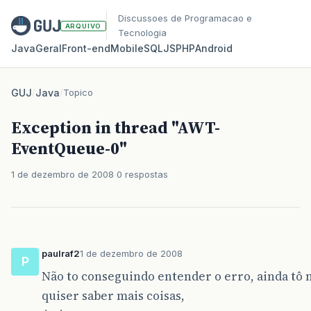
Discussoes de Programacao e
ARQUIVO
Tecnologia
Java
Geral
Front‑end
Mobile
SQL
JS
PHP
Android
GUJ
/
Java
/
Topico
Exception in thread "AWT-
EventQueue-0"
1 de dezembro de 2008
0 respostas
paulraf2
1 de dezembro de 2008
P
Não to conseguindo entender o erro, ainda tô n
quiser saber mais coisas,