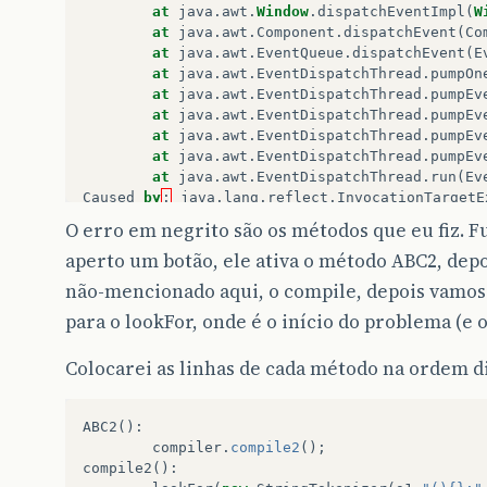
at
java
.
awt
.
Window
.
dispatchEventImpl
(
W
at
java
.
awt
.
Component
.
dispatchEvent
(
Co
at
java
.
awt
.
EventQueue
.
dispatchEvent
(
E
at
java
.
awt
.
EventDispatchThread
.
pumpOn
at
java
.
awt
.
EventDispatchThread
.
pumpEv
at
java
.
awt
.
EventDispatchThread
.
pumpEv
at
java
.
awt
.
EventDispatchThread
.
pumpEv
at
java
.
awt
.
EventDispatchThread
.
pumpEv
at
java
.
awt
.
EventDispatchThread
.
run
(
Ev
Caused
by
:
java
.
lang
.
reflect
.
InvocationTargetE
at
sun
.
reflect
.
NativeMethodAccessorImp
O erro em negrito são os métodos que eu fiz. F
at
sun
.
reflect
.
NativeMethodAccessorImp
aperto um botão, ele ativa o método ABC2, dep
at
sun
.
reflect
.
DelegatingMethodAccesso
at
java
.
lang
.
reflect
.
Method
.
invoke
(
Met
não-mencionado aqui, o compile, depois vamos 
at
org
.
jdesktop
.
application
.
Applicatio
para o lookFor, onde é o início do problema (e
...
27
more
Caused
by
:
java
.
util
.
regex
.
PatternSyntaxExcept
(
Colocarei as linhas de cada método na ordem di
^
at
java
.
util
.
regex
.
Pattern
.
error
(
Patte
at
java
.
util
.
regex
.
Pattern
.
accept
(
Patt
ABC2
():
at
java
.
util
.
regex
.
Pattern
.
group0
(
Patt
compiler
.
compile2
();
at
java
.
util
.
regex
.
Pattern
.
sequence
(
Pa
compile2
():
at
java
.
util
.
regex
.
Pattern
.
expr
(
Patter