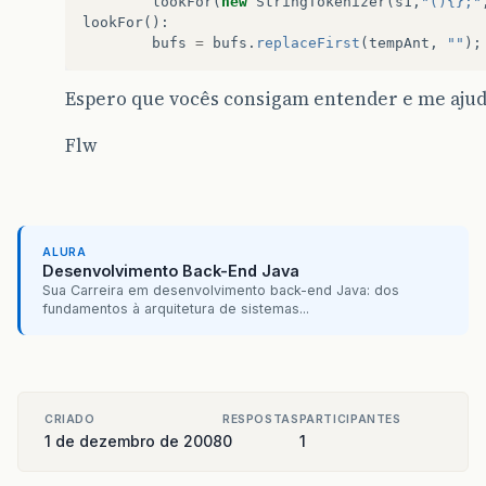
lookFor
(
new
StringTokenizer
(
s1
,
"(){};"
at
java
.
util
.
regex
.
Pattern
.
compile
(
Pat
lookFor
():
at
java
.
util
.
regex
.
Pattern
.
<
init
>
(
Patt
bufs
=
bufs
.
replaceFirst
(
tempAnt
,
""
);
at
java
.
util
.
regex
.
Pattern
.
compile
(
Pat
at
java
.
lang
.
String
.
replaceFirst
(
Strin
Espero que vocês consigam entender e me ajud
[
b
]
at
testcompilator
.
Compilator
.
lookFo
Flw
at
testcompilator
.
Compilator
.
compile2
(
at
testcompilator
.
TestCompilatorView
.
A
...
32
more
ALURA
Desenvolvimento Back-End Java
Sua Carreira em desenvolvimento back-end Java: dos
fundamentos à arquitetura de sistemas...
CRIADO
RESPOSTAS
PARTICIPANTES
1 de dezembro de 2008
0
1