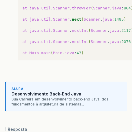
System
.
out
.
print
(
"\nIn
at
java
.
util
.
Scanner
.
throwFor
(
Scanner
.
java
:
864
cliente
[
i
]
.
setCpf
(
scan
System
.
out
.
print
(
"\nIn
at
java
.
util
.
Scanner
.
next
(
Scanner
.
java
:
1485
)
cliente
[
i
]
.
setEndereco
System
.
out
.
print
(
"\nIn
at
java
.
util
.
Scanner
.
nextInt
(
Scanner
.
java
:
2117
cliente
[
i
]
.
setIdade
(
sc
System
.
out
.
print
(
"\nO 
at
java
.
util
.
Scanner
.
nextInt
(
Scanner
.
java
:
2076
i
++
;
}
else
if
(
opcao1
==
2
)
{
at
Main
.
main
(
Main
.
java
:
47
)
ALURA
Desenvolvimento Back-End Java
Sua Carreira em desenvolvimento back-end Java: dos
fundamentos à arquitetura de sistemas...
1 Resposta