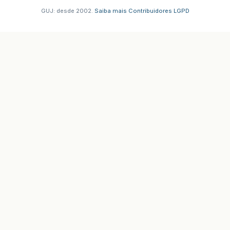
GUJ: desde 2002.
·
Saiba mais
·
Contribuidores
·
LGPD