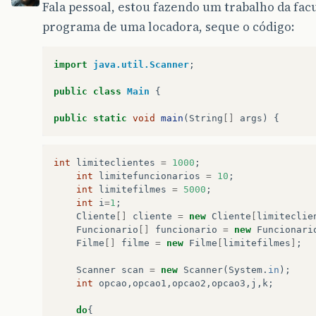
Fala pessoal, estou fazendo um trabalho da fa
programa de uma locadora, seque o código:
import
java.util.Scanner
;
public
class
Main
{
public
static
void
main
(
String
[]
args
)
{
int
limiteclientes
=
1000
;
int
limitefuncionarios
=
10
;
int
limitefilmes
=
5000
;
int
i
=
1
;
Cliente
[]
cliente
=
new
Cliente
[
limiteclie
Funcionario
[]
funcionario
=
new
Funcionari
Filme
[]
filme
=
new
Filme
[
limitefilmes
]
;
Scanner
scan
=
new
Scanner
(
System
.
in
);
int
opcao
,
opcao1
,
opcao2
,
opcao3
,
j
,
k
;
do
{