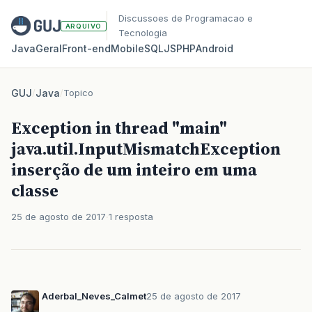
Discussoes de Programacao e
ARQUIVO
Tecnologia
Java
Geral
Front‑end
Mobile
SQL
JS
PHP
Android
GUJ
/
Java
/
Topico
Exception in thread "main"
java.util.InputMismatchException
inserção de um inteiro em uma
classe
25 de agosto de 2017
1 resposta
Aderbal_Neves_Calmet
25 de agosto de 2017