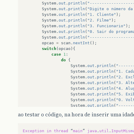
System
.
out
.
println
(
"------------------
System
.
out
.
println
(
"Digite o número da
System
.
out
.
println
(
"1. Cliente"
);
System
.
out
.
println
(
"2. Filme"
);
System
.
out
.
println
(
"3. Funcionario"
);
System
.
out
.
println
(
"0. Sair do program
System
.
out
.
println
(
"------------------
opcao
=
scan
.
nextInt
();
switch
(
opcao
){
case
1
:
do
{
System
.
out
.
println
(
"------
System
.
out
.
println
(
"1. Cad
System
.
out
.
println
(
"2. Exc
System
.
out
.
println
(
"3. Alt
System
.
out
.
println
(
"4. Alu
System
.
out
.
println
(
"5. Exi
System
.
out
.
println
(
"0. Vol
System
.
out
.
println
(
"------
opcao1
=
scan
.
nextInt
();
ao testar o código, na hora de inserir uma idad
if
(
opcao1
==
1
)
{
cliente
[
i
]
=
new
Clien
System
.
out
.
print
(
"Insi
Exception
in
thread
“
main
”
java
.
util
.
InputMism
cliente
[
i
]
.
setNome
(
sca