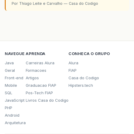
Por Thiago Leite e Carvalho — Casa do Codigo
NAVEGUE
APRENDA
CONHECA O GRUPO
Java
Carreiras Alura
Alura
Geral
Formacoes
FIAP
Front-end
Artigos
Casa do Codigo
Mobile
Graduacao FIAP
Hipsters.tech
SQL
Pos-Tech FIAP
JavaScript
Livros Casa do Codigo
PHP
Android
Arquitetura