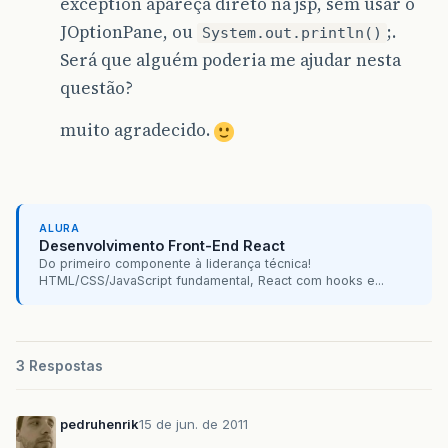
exception apareça direto na jsp, sem usar o
JOptionPane, ou
;.
System.out.println()
Será que alguém poderia me ajudar nesta
questão?
muito agradecido.
ALURA
Desenvolvimento Front-End React
Do primeiro componente à liderança técnica!
HTML/CSS/JavaScript fundamental, React com hooks e...
3 Respostas
pedruhenrik
15 de jun. de 2011