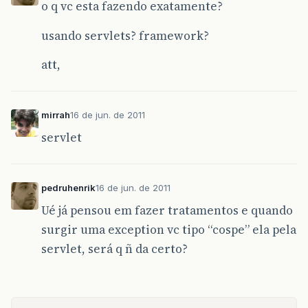
o q vc esta fazendo exatamente?
usando servlets? framework?
att,
mirrah
16 de jun. de 2011
servlet
pedruhenrik
16 de jun. de 2011
Ué já pensou em fazer tratamentos e quando
surgir uma exception vc tipo “cospe” ela pela
servlet, será q ñ da certo?