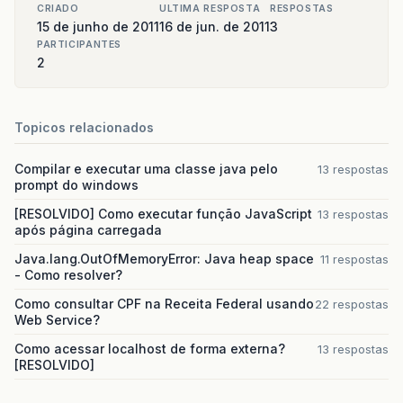
CRIADO
ULTIMA RESPOSTA
RESPOSTAS
15 de junho de 2011
16 de jun. de 2011
3
PARTICIPANTES
2
Topicos relacionados
Compilar e executar uma classe java pelo
13 respostas
prompt do windows
[RESOLVIDO] Como executar função JavaScript
13 respostas
após página carregada
Java.lang.OutOfMemoryError: Java heap space
11 respostas
- Como resolver?
Como consultar CPF na Receita Federal usando
22 respostas
Web Service?
Como acessar localhost de forma externa?
13 respostas
[RESOLVIDO]