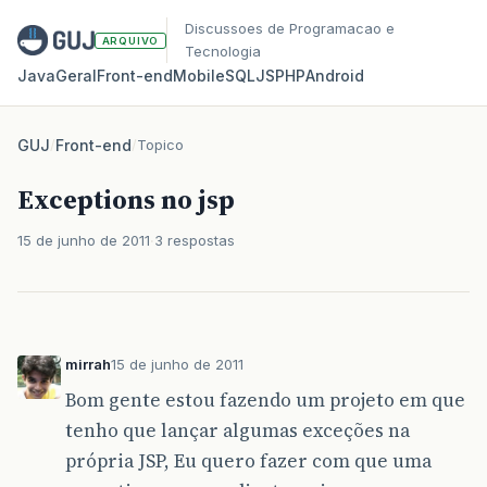
Discussoes de Programacao e
ARQUIVO
Tecnologia
Java
Geral
Front‑end
Mobile
SQL
JS
PHP
Android
GUJ
/
Front-end
/
Topico
Exceptions no jsp
15 de junho de 2011
3 respostas
mirrah
15 de junho de 2011
Bom gente estou fazendo um projeto em que
tenho que lançar algumas exceções na
própria JSP, Eu quero fazer com que uma