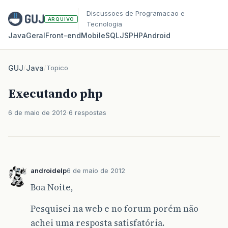
Discussoes de Programacao e
ARQUIVO
Tecnologia
Java
Geral
Front‑end
Mobile
SQL
JS
PHP
Android
GUJ
/
Java
/
Topico
Executando php
6 de maio de 2012
6 respostas
androidelp
6 de maio de 2012
Boa Noite,
Pesquisei na web e no forum porém não
achei uma resposta satisfatória.