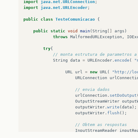
import
java.net.URLConnection
;
import
java.net.URLEncoder
;
public
class
TesteComunicacao
{
public
static
void
main
(
String
[]
args
)
throws
MalformedURLException
,
IOEx
try
{
// monta estrutura de parametros a
String
data
=
URLEncoder
.
encode
(
"
URL
url
=
new
URL
(
"http://lo
URLConnection
urlConnecti
// envia dados
urlConnection
.
setDoOutput
OutputStreamWriter
output
outputWriter
.
write
(
data
);
outputWriter
.
flush
();
// Obtem as respostas
InputStreamReader
inputRe
BufferedReader
bufferedRe