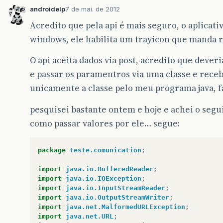
androidelp
7 de mai. de 2012
Acredito que pela api é mais seguro, o aplicativ
windows, ele habilita um trayicon que manda re
O api aceita dados via post, acredito que deveria
e passar os paramentros via uma classe e receb
unicamente a classe pelo meu programa java, f
pesquisei bastante ontem e hoje e achei o seg
como passar valores por ele… segue:
package
teste.comunication
;
import
java.io.BufferedReader
;
import
java.io.IOException
;
import
java.io.InputStreamReader
;
import
java.io.OutputStreamWriter
;
import
java.net.MalformedURLException
;
import
java.net.URL
;