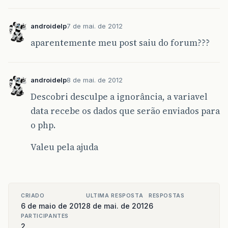
System
.
out
.
println
(
"\n** retorno 
androidelp
7 de mai. de 2012
String
linha
=
""
;
while
(
(
linha
=
bufferedReader
.
re
aparentemente meu post saiu do forum???
System
.
out
.
println
(
linha
);
}
}
catch
(
Exception
e
)
{
androidelp
8 de mai. de 2012
System
.
out
.
println
(
e
.
getMessage
()
}
Descobri desculpe a ignorância, a variavel
}
data recebe os dados que serão enviados para
}
o php.
Valeu pela ajuda
CRIADO
ULTIMA RESPOSTA
RESPOSTAS
6 de maio de 2012
8 de mai. de 2012
6
PARTICIPANTES
2