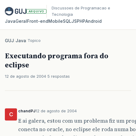
Discussoes de Programacao e
ARQUIVO
Tecnologia
Java
Geral
Front‑end
Mobile
SQL
JS
PHP
Android
GUJ
/
Java
/
Topico
Executando programa fora do
eclipse
12 de agosto de 2004
5 respostas
chandPJ
12 de agosto de 2004
C
E ai galera, estou com um problema fiz um pro
conecta no oracle, no eclipse ele roda numa bo