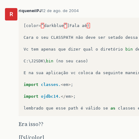
riqueneilPJ
12 de ago. de 2004
R
[
color
=
“
darkblue
”
]
Fala
aê
!
Cara
o
seu
CLASSPATH
não
deve
ser
setado
dessa
Vc
tem
apenas
que
dizer
qual
o
diretório
bin
d
C
:
\
J2SDK
\
bin
(
no
seu
caso
)
E
na
sua
aplicação
vc
coloca
da
seguinte
manei
import
classes.
<
em
>
;
import
ojdbc14.
</
em
>
;
lembrado
que
esse
path
é
válido
se
as
classes
Era isso??
[]'s[/color]