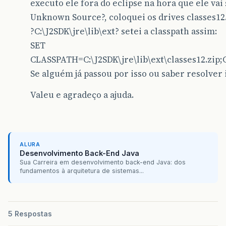
executo ele fora do eclipse na hora que ele vai
Unknown Source?, coloquei os drives classes12.
?C:\J2SDK\jre\lib\ext? setei a classpath assim:
SET
CLASSPATH=C:\J2SDK\jre\lib\ext\classes12.zip;C:
Se alguém já passou por isso ou saber resolver 
Valeu e agradeço a ajuda.
ALURA
Desenvolvimento Back-End Java
Sua Carreira em desenvolvimento back-end Java: dos
fundamentos à arquitetura de sistemas...
5 Respostas