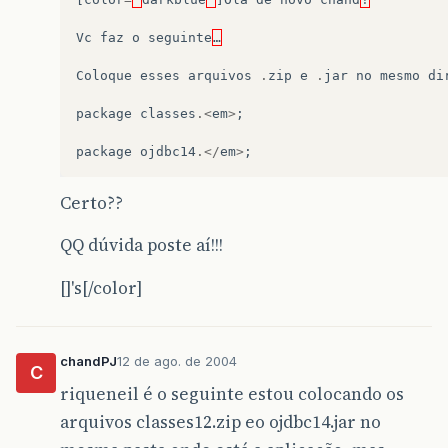
Vc
faz
o
seguinte
…
Coloque
esses
arquivos
.
zip
e
.
jar
no
mesmo
di
package
classes
.<
em
>
;
package
ojdbc14
.</
em
>
;
Certo??
QQ dúvida poste aí!!!
[]'s[/color]
chandPJ
12 de ago. de 2004
C
riqueneil é o seguinte estou colocando os
arquivos classes12.zip eo ojdbc14.jar no