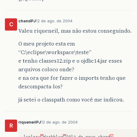
chandPJ
12 de ago. de 2004
C
Valeu riqueneil, mas não estou conseguindo.
O meu projeto esta em
“C:\eclipse\workspace\teste”
e tenho classes12.zip e o ojdbc14.jar esses
arquivos coloco onde?
e na ora que for fazer o imports tenho que
descompacta-los?
já setei o classpath como você me indicou.
riqueneilPJ
12 de ago. de 2004
R
[
color
=
“
darkblue
”
]
Olá
de
novo
chand
!