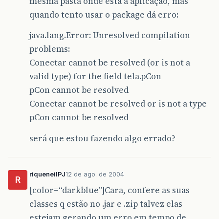
mesma pasta onde está a aplicação, mas
quando tento usar o package dá erro:
java.lang.Error: Unresolved compilation
problems:
Conectar cannot be resolved (or is not a
valid type) for the field tela.pCon
pCon cannot be resolved
Conectar cannot be resolved or is not a type
pCon cannot be resolved
será que estou fazendo algo errado?
riqueneilPJ
12 de ago. de 2004
R
[color=“darkblue”]Cara, confere as suas
classes q estão no .jar e .zip talvez elas
estejam gerando um erro em tempo de