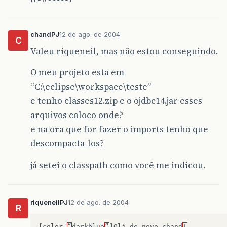
chandPJ
12 de ago. de 2004
C
Valeu riqueneil, mas não estou conseguindo.
O meu projeto esta em
“C:\eclipse\workspace\teste”
e tenho classes12.zip e o ojdbc14.jar esses
arquivos coloco onde?
e na ora que for fazer o imports tenho que
descompacta-los?
já setei o classpath como você me indicou.
riqueneilPJ
12 de ago. de 2004
R
[
color
=
“
darkblue
”
]
Olá
de
novo
chand
!