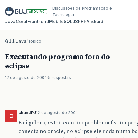
Discussoes de Programacao e
ARQUIVO
Tecnologia
Java
Geral
Front‑end
Mobile
SQL
JS
PHP
Android
GUJ
/
Java
/
Topico
Executando programa fora do
eclipse
12 de agosto de 2004
5 respostas
chandPJ
12 de agosto de 2004
C
E ai galera, estou com um problema fiz um pro
conecta no oracle, no eclipse ele roda numa bo