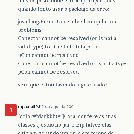
mesma pasta onde está a aplicação, mas
quando tento usar o package dá erro:
java.lang.Error: Unresolved compilation
problems:
Conectar cannot be resolved (or is not a
valid type) for the field tela.pCon
pCon cannot be resolved
Conectar cannot be resolved or is not a type
pCon cannot be resolved
será que estou fazendo algo errado?
riqueneilPJ
12 de ago. de 2004
R
[color=“darkblue”]Cara, confere as suas
classes q estão no .jar e .zip talvez elas
estejam gerando um erro em tempo de