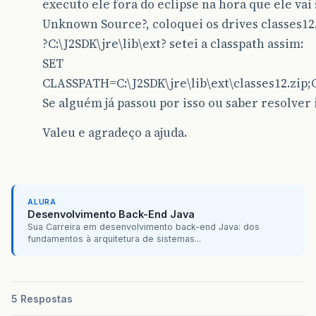
executo ele fora do eclipse na hora que ele vai
Unknown Source?, coloquei os drives classes12.
?C:\J2SDK\jre\lib\ext? setei a classpath assim:
SET
CLASSPATH=C:\J2SDK\jre\lib\ext\classes12.zip;C:
Se alguém já passou por isso ou saber resolver 
Valeu e agradeço a ajuda.
ALURA
Desenvolvimento Back-End Java
Sua Carreira em desenvolvimento back-end Java: dos
fundamentos à arquitetura de sistemas...
5 Respostas