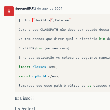
riqueneilPJ
12 de ago. de 2004
R
[
color
=
“
darkblue
”
]
Fala
aê
!
Cara
o
seu
CLASSPATH
não
deve
ser
setado
dessa
Vc
tem
apenas
que
dizer
qual
o
diretório
bin
d
C
:
\
J2SDK
\
bin
(
no
seu
caso
)
E
na
sua
aplicação
vc
coloca
da
seguinte
manei
import
classes.
<
em
>
;
import
ojdbc14.
</
em
>
;
lembrado
que
esse
path
é
válido
se
as
classes
Era isso??
[]'s[/color]