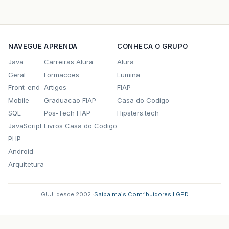
NAVEGUE
APRENDA
CONHECA O GRUPO
Java
Carreiras Alura
Alura
Geral
Formacoes
Lumina
Front-end
Artigos
FIAP
Mobile
Graduacao FIAP
Casa do Codigo
SQL
Pos-Tech FIAP
Hipsters.tech
JavaScript
Livros Casa do Codigo
PHP
Android
Arquitetura
GUJ: desde 2002.
·
Saiba mais
·
Contribuidores
·
LGPD