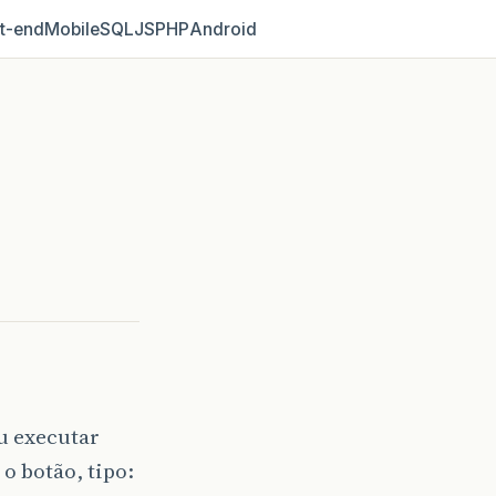
t‑end
Mobile
SQL
JS
PHP
Android
u executar
o botão, tipo: