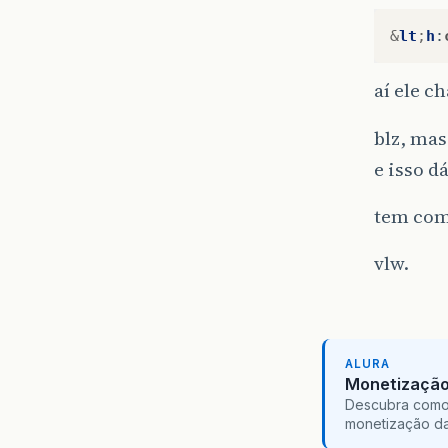
&
lt
;
h
:
aí ele 
blz, ma
e isso d
tem com
vlw.
ALURA
Monetização 
Descubra como 
monetização da