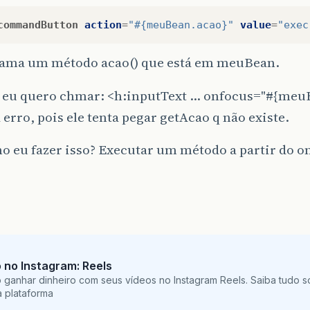
commandButton
action
=
"#{meuBean.acao}"
value
=
"exec
chama um método acao() que está em meuBean.
s eu quero chmar: <h:inputText … onfocus="#{meu
á erro, pois ele tenta pegar getAcao q não existe.
o eu fazer isso? Executar um método a partir do o
no Instagram: Reels
ganhar dinheiro com seus vídeos no Instagram Reels. Saiba tudo s
 plataforma