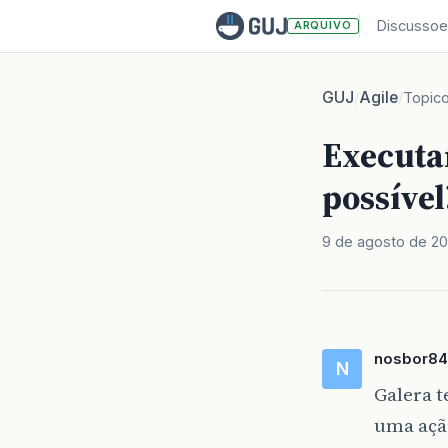
Discussoe
ARQUIVO
GUJ
Agile
/
/
Topic
Executa
possível
9 de agosto de 2
nosbor84
N
Galera t
uma ação