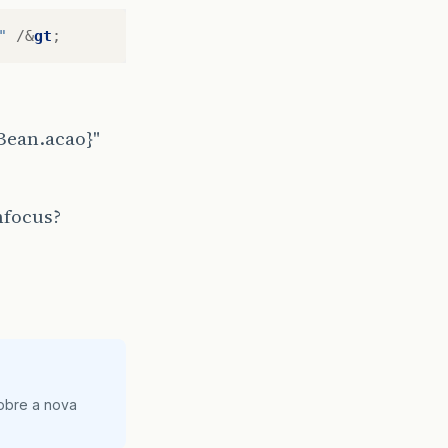
"
/&
gt
;
Bean.acao}"
nfocus?
obre a nova