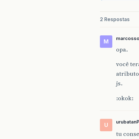
2 Respostas
marcoss
M
opa.
você te
atributo
js.
:okok:
urubatan
U
tu conse