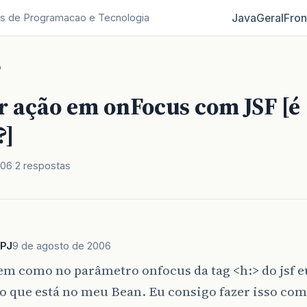
Java
Geral
Fron
s de Programacao e Tecnologia
o
r ação em onFocus com JSF [é
?]
006
2 respostas
PJ
9 de agosto de 2006
em como no parâmetro onfocus da tag <h:> do jsf e
 que está no meu Bean. Eu consigo fazer isso com 