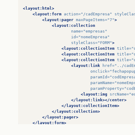
<layout:html>
<layout:form
action=
"/cadEmpresa"
styleCla
<layout:pager
maxPageItems=
"7"
>
<layout:collection
name=
"empresas"
id=
"nomeEmpresa"
styleClass=
"FORM"
>
<layout:collectionItem
title=
"
<layout:collectionItem
title=
"
<layout:collectionItem
title=
"
<layout:link
href=
"../cadE
onclick=
"fechapopu
paramId=
"codEmpres
paramName=
"nomeEmp
paramProperty=
"cod
<layout:img
srcName=
"e
</layout:link></center>
</layout:collectionItem>
</layout:collection>
</layout:pager>
</layout:form>
</layout:html>