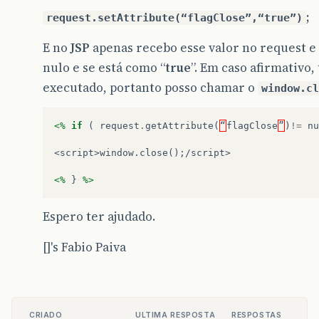
;
request.setAttribute(“flagClose”,“true”)
E no
JSP
apenas recebo esse valor no request e 
nulo e se está como “
true
”. Em caso afirmativo
executado, portanto posso chamar o
window.cl
<%
if
(
request
.
getAttribute
(
“
flagClose
”
)
!=
nu
<script>window.close();/script>
<%
}
%>
Espero ter ajudado.
[]'s Fabio Paiva
CRIADO
ULTIMA RESPOSTA
RESPOSTAS