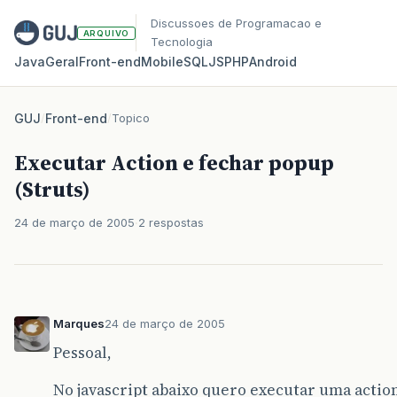
Discussoes de Programacao e
ARQUIVO
Tecnologia
Java
Geral
Front‑end
Mobile
SQL
JS
PHP
Android
GUJ
/
Front-end
/
Topico
Executar Action e fechar popup
(Struts)
24 de março de 2005
2 respostas
Marques
24 de março de 2005
Pessoal,
No javascript abaixo quero executar uma actio