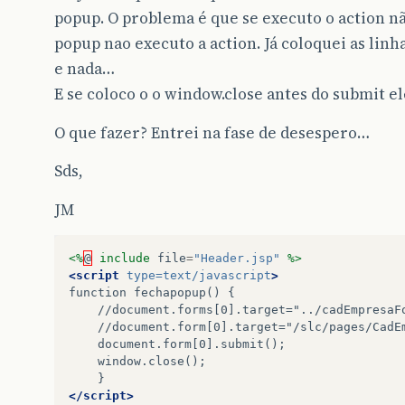
popup. O problema é que se executo o action nã
popup nao executo a action. Já coloquei as linh
e nada…
E se coloco o o window.close antes do submit e
O que fazer? Entrei na fase de desespero…
Sds,
JM
<%
@
include
file
=
"Header.jsp"
%>
<script
type=
text/javascript
>
function
fechapopup()
{
//document.form[0].target="/slc/pages/CadE
</script>