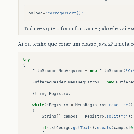
onload
=
"carregarForm()"
Toda vez que o form for carregado ele vai ex
Ai eu tenho que criar um classe java x? E nela c
try
{
FileReader
MeuArquivo
=
new
FileReader
(
"C:
BufferedReader
MeusRegistros
=
new
Buffere
String
Registro
;
while
((
Registro
=
MeusRegistros
.
readLine
()
{
String
[]
campos
=
Registro
.
split
(
";"
);
if
(
txtCodigo
.
getText
().
equals
(
campos
[
0
{