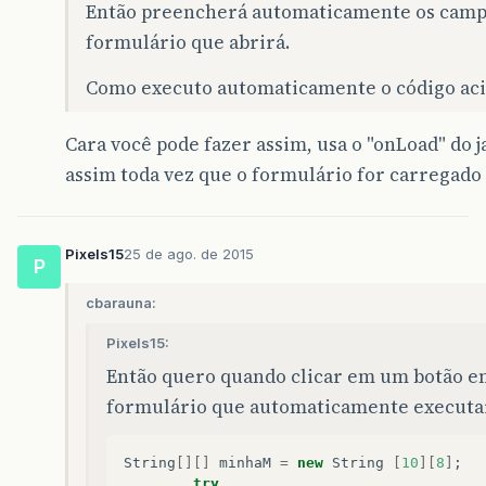
Então preencherá automaticamente os campos
formulário que abrirá.
Como executo automaticamente o código ac
Cara você pode fazer assim, usa o "onLoad" do 
assim toda vez que o formulário for carregado 
Pixels15
25 de ago. de 2015
P
cbarauna:
Pixels15:
Então quero quando clicar em um botão e
formulário que automaticamente executar
String
[][]
minhaM
=
new
String
[
10
][
8
]
;
try