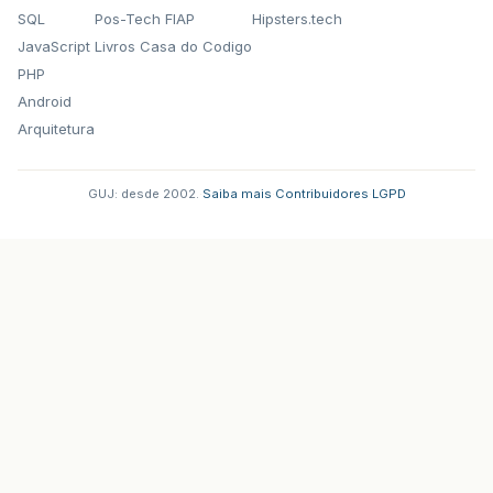
SQL
Pos-Tech FIAP
Hipsters.tech
JavaScript
Livros Casa do Codigo
PHP
Android
Arquitetura
GUJ: desde 2002.
·
Saiba mais
·
Contribuidores
·
LGPD