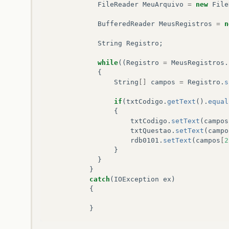
FileReader
MeuArquivo
=
new
File
BufferedReader
MeusRegistros
=
n
String
Registro
;
while
((
Registro
=
MeusRegistros
.
{
String
[]
campos
=
Registro
.
s
if
(
txtCodigo
.
getText
().
equal
{
txtCodigo
.
setText
(
campos
txtQuestao
.
setText
(
campo
rdb0101
.
setText
(
campos
[
2
}
}
}
catch
(
IOException
ex
)
{
}