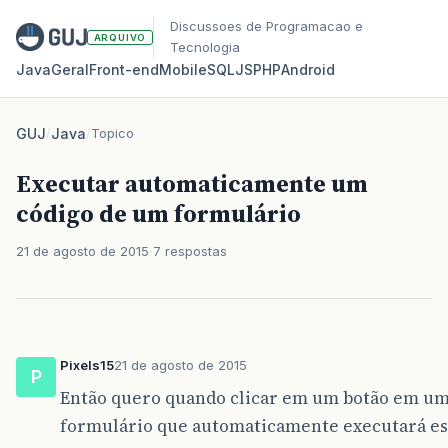
Discussoes de Programacao e
ARQUIVO
Tecnologia
Java
Geral
Front‑end
Mobile
SQL
JS
PHP
Android
GUJ
/
Java
/
Topico
Executar automaticamente um
código de um formulário
21 de agosto de 2015
7 respostas
Pixels15
21 de agosto de 2015
P
Então quero quando clicar em um botão em um
formulário que automaticamente executará ess