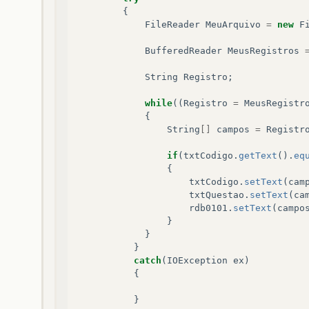
{
FileReader
MeuArquivo
=
new
F
BufferedReader
MeusRegistros
String
Registro
;
while
((
Registro
=
MeusRegistr
{
String
[]
campos
=
Registr
if
(
txtCodigo
.
getText
().
eq
{
txtCodigo
.
setText
(
cam
txtQuestao
.
setText
(
ca
rdb0101
.
setText
(
campo
}
}
}
catch
(
IOException
ex
)
{
}