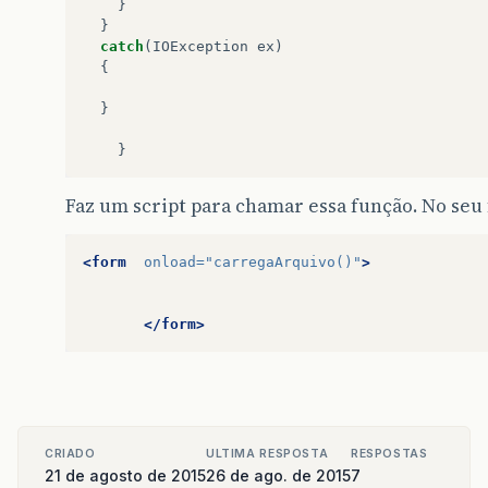
}
}
catch
(
IOException
ex
)
{
}
}
Faz um script para chamar essa função. No seu 
<form
onload=
"carregaArquivo()"
>
</form>
CRIADO
ULTIMA RESPOSTA
RESPOSTAS
21 de agosto de 2015
26 de ago. de 2015
7