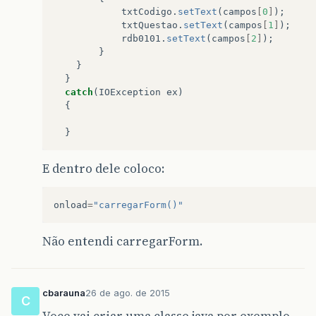
txtCodigo
.
setText
(
campos
[
0
]
);
txtQuestao
.
setText
(
campos
[
1
]
);
rdb0101
.
setText
(
campos
[
2
]
);
}
}
}
catch
(
IOException
ex
)
{
}
E dentro dele coloco:
onload
=
"carregarForm()"
Não entendi carregarForm.
cbarauna
26 de ago. de 2015
C
Voce vai criar uma classe java por exemplo