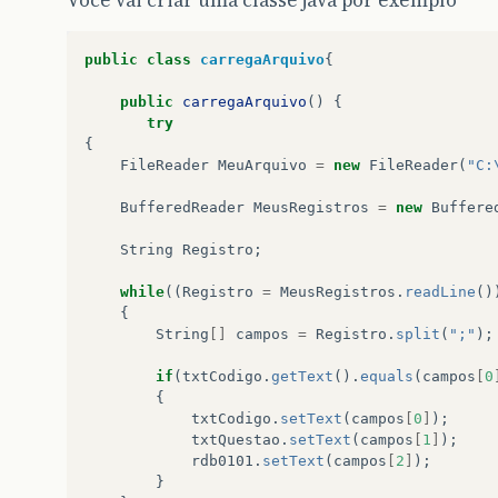
public
class
carregaArquivo
{
public
carregaArquivo
()
{
try
{
FileReader
MeuArquivo
=
new
FileReader
(
"C:
BufferedReader
MeusRegistros
=
new
Buffere
String
Registro
;
while
((
Registro
=
MeusRegistros
.
readLine
()
{
String
[]
campos
=
Registro
.
split
(
";"
);
if
(
txtCodigo
.
getText
().
equals
(
campos
[
0
{
txtCodigo
.
setText
(
campos
[
0
]
);
txtQuestao
.
setText
(
campos
[
1
]
);
rdb0101
.
setText
(
campos
[
2
]
);
}