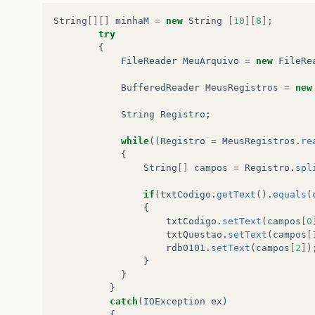
String
[][]
minhaM
=
new
String
[
10
][
8
]
;
try
{
FileReader
MeuArquivo
=
new
FileRe
BufferedReader
MeusRegistros
=
new
String
Registro
;
while
((
Registro
=
MeusRegistros
.
re
{
String
[]
campos
=
Registro
.
spl
if
(
txtCodigo
.
getText
().
equals
(
{
txtCodigo
.
setText
(
campos
[
0
txtQuestao
.
setText
(
campos
[
rdb0101
.
setText
(
campos
[
2
]
)
}
}
}
catch
(
IOException
ex
)
{