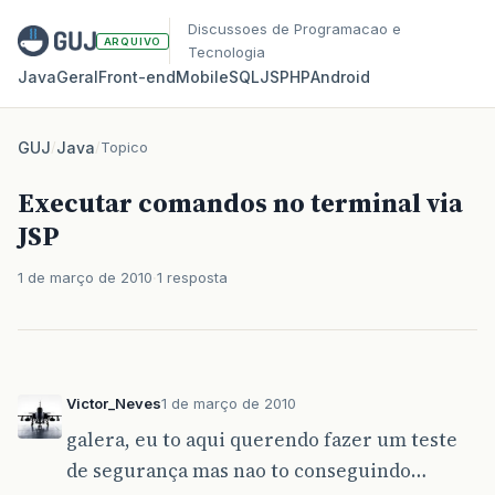
Discussoes de Programacao e
ARQUIVO
Tecnologia
Java
Geral
Front‑end
Mobile
SQL
JS
PHP
Android
GUJ
/
Java
/
Topico
Executar comandos no terminal via
JSP
1 de março de 2010
1 resposta
Victor_Neves
1 de março de 2010
galera, eu to aqui querendo fazer um teste
de segurança mas nao to conseguindo…