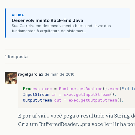
ALURA
Desenvolvimento Back-End Java
Sua Carreira em desenvolvimento back-end Java: dos
fundamentos à arquitetura de sistemas...
1 Resposta
rogelgarcia
2 de mar. de 2010
Proc
ess
exec
=
Runtime.getRuntime
()
.exec
(
"id f
InputStream
in
=
exec.getInputStream
()
;
OutputStream
out
=
exec.getOutputStream
()
;
E por aí vai… você pega o resultado via String d
Cria um BufferedReader…pra voce ler linha po