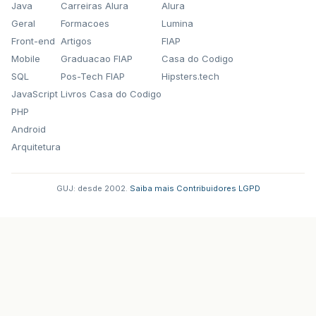
Java
Carreiras Alura
Alura
Geral
Formacoes
Lumina
Front-end
Artigos
FIAP
Mobile
Graduacao FIAP
Casa do Codigo
SQL
Pos-Tech FIAP
Hipsters.tech
JavaScript
Livros Casa do Codigo
PHP
Android
Arquitetura
GUJ: desde 2002.
·
Saiba mais
·
Contribuidores
·
LGPD