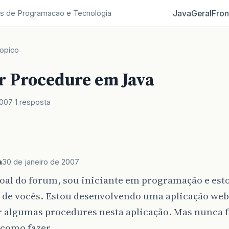
Java
Geral
Fron
s de Programacao e Tecnologia
opico
r Procedure em Java
2007
1 resposta
a
30 de janeiro de 2007
soal do forum, sou iniciante em programação e est
 de vocês. Estou desenvolvendo uma aplicação web
 algumas procedures nesta aplicação. Mas nunca fi
 como fazer.