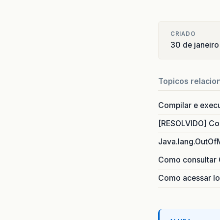
CRIADO
30 de janeir
Topicos relacio
Compilar e exec
[RESOLVIDO] Com
Java.lang.OutOf
Como consultar 
Como acessar lo