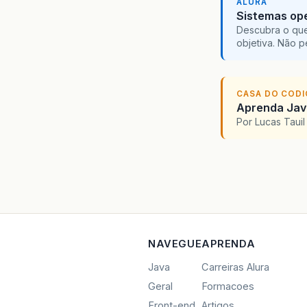
ALURA
Sistemas ope
Descubra o que
objetiva. Não 
CASA DO COD
Aprenda Java
Por Lucas Taui
NAVEGUE
APRENDA
Java
Carreiras Alura
Geral
Formacoes
Front-end
Artigos