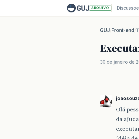
Discussoe
ARQUIVO
GUJ
Front-end
/
/
T
Executa
30 de janeiro de 
joaosouz
Olá pes
da ajuda
executar
idéia de