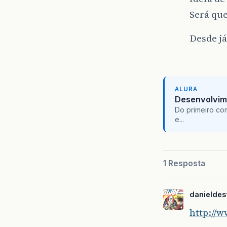
Será qu
Desde já
ALURA
Desenvolvim
Do primeiro co
e...
1 Resposta
danieldes
http://