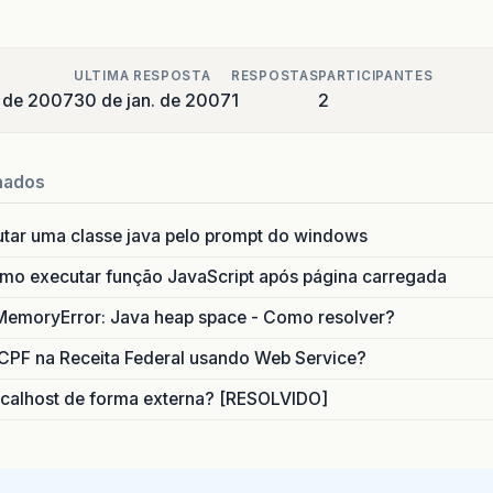
ULTIMA RESPOSTA
RESPOSTAS
PARTICIPANTES
o de 2007
30 de jan. de 2007
1
2
nados
utar uma classe java pelo prompt do windows
o executar função JavaScript após página carregada
MemoryError: Java heap space - Como resolver?
CPF na Receita Federal usando Web Service?
calhost de forma externa? [RESOLVIDO]