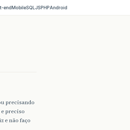
t‑end
Mobile
SQL
JS
PHP
Android
ou precisando
 e preciso
z e não faço