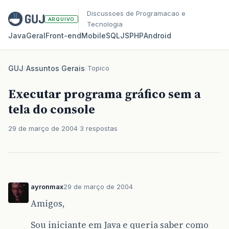
Discussoes de Programacao e
ARQUIVO
Tecnologia
Java
Geral
Front‑end
Mobile
SQL
JS
PHP
Android
GUJ
/
Assuntos Gerais
/
Topico
Executar programa gráfico sem a
tela do console
29 de março de 2004
3 respostas
ayronmax
29 de março de 2004
Amigos,
Sou iniciante em Java e queria saber como