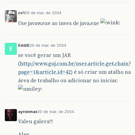
cv1
29 de mar. de 2004
Use javaw.exe ao inves de java.exe
EddiE
29 de mar. de 2004
E
se você gerar um JAR
(
http://www.guj.com.br/user.article.get.chain?
page=1&article.id=42
) é só criar um atalho na
área de trabalho ou adicionar no iniciar.
ayronmax
30 de mar. de 2004
Valeu galera!!!
Alex