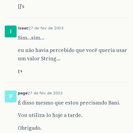
[]'s
isaac
27 de fev. de 2003
I
Sim…sim…
eu não havia percebido que você queria usar
um valor String…
t+
page
27 de fev. de 2003
P
É disso mesmo que estou precisando Bani.
Vou utiliza-lo hoje a tarde.
Obrigado.