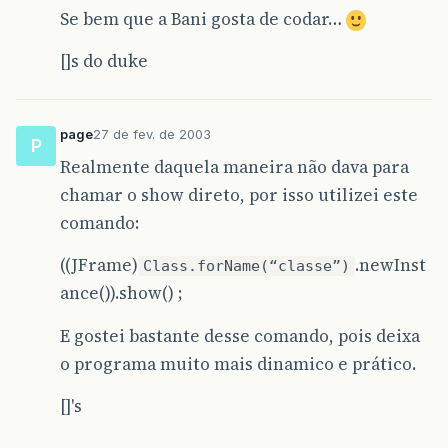
Se bem que a Bani gosta de codar…
[]s do duke
page
27 de fev. de 2003
P
Realmente daquela maneira não dava para
chamar o show direto, por isso utilizei este
comando:
((JFrame)
.newInst
Class.forName(“classe”)
ance()).show() ;
E gostei bastante desse comando, pois deixa
o programa muito mais dinamico e prático.
[]'s