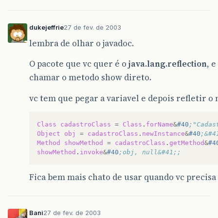
dukejeffrie
27 de fev. de 2003
lembra de olhar o javadoc.
O pacote que vc quer é o
java.lang.reflection
, 
chamar o metodo show direto.
vc tem que pegar a variavel e depois refletir 
Class
cadastroClass
=
Class
.
forName
&
#40
;"Cadas
Object
obj
=
cadastroClass
.
newInstance
&
#40
;&#4
Method
showMethod
=
cadastroClass
.
getMethod
&
#4
showMethod
.
invoke
&
#40
;obj, null&#41;;
Fica bem mais chato de usar quando vc precisa
Bani
27 de fev. de 2003