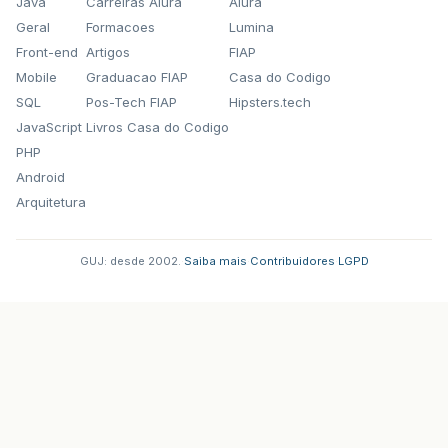
Java
Carreiras Alura
Alura
Geral
Formacoes
Lumina
Front-end
Artigos
FIAP
Mobile
Graduacao FIAP
Casa do Codigo
SQL
Pos-Tech FIAP
Hipsters.tech
JavaScript
Livros Casa do Codigo
PHP
Android
Arquitetura
GUJ: desde 2002.
·
Saiba mais
·
Contribuidores
·
LGPD