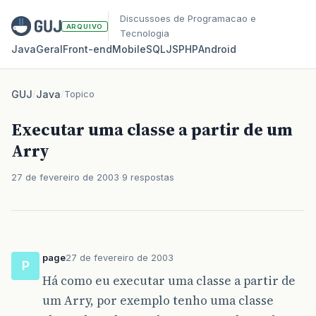
Discussoes de Programacao e
ARQUIVO
Tecnologia
Java
Geral
Front‑end
Mobile
SQL
JS
PHP
Android
GUJ
/
Java
/
Topico
Executar uma classe a partir de um
Arry
27 de fevereiro de 2003
9 respostas
page
27 de fevereiro de 2003
P
Há como eu executar uma classe a partir de
um Arry, por exemplo tenho uma classe