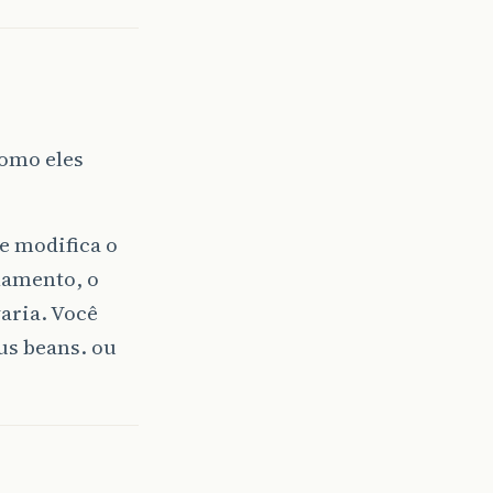
como eles
e modifica o
lamento, o
aria. Você
us beans. ou