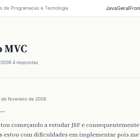
Java
Geral
Fron
s de Programacao e Tecnologia
o MVC
e 2008
4 respostas
1 de fevereiro de 2008
a…
ou começando a estudar JSF e consequentemente 
 estou com dificuldades em implementar pois me 