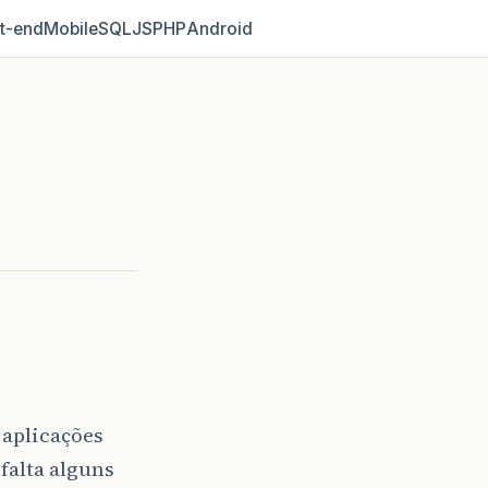
t‑end
Mobile
SQL
JS
PHP
Android
aplicações
falta alguns