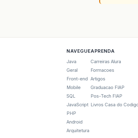
NAVEGUE
APRENDA
Java
Carreiras Alura
Geral
Formacoes
Front-end
Artigos
Mobile
Graduacao FIAP
SQL
Pos-Tech FIAP
JavaScript
Livros Casa do Codig
PHP
Android
Arquitetura