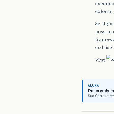
exemplo
colocar 
Se algu
possa c
framewo
do bási
Vlw!
ALURA
Desenvolvim
Sua Carreira e