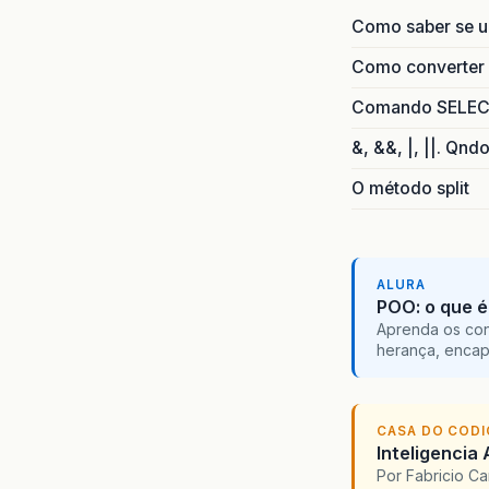
Como saber se 
Como converter i
Comando SELECT 
&, &&, |, ||. Qnd
O método split
ALURA
POO: o que é
Aprenda os con
herança, encap
CASA DO COD
Inteligencia 
Por Fabricio C