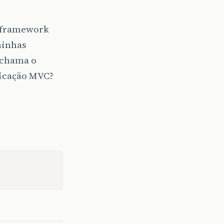
m framework
minhas
 chama o
licação MVC?