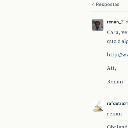
4 Respostas
renan_
21 
Cara, ve
que é al
http://
Att,
Renan
rafdutra
21
renan
Obrigad