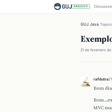
Discussoe
ARQUIVO
GUJ
Java
/
/
Topico
Exempl
21 de fevereiro d
rafdutra
2
Bom di
Bom…est
MVC mas