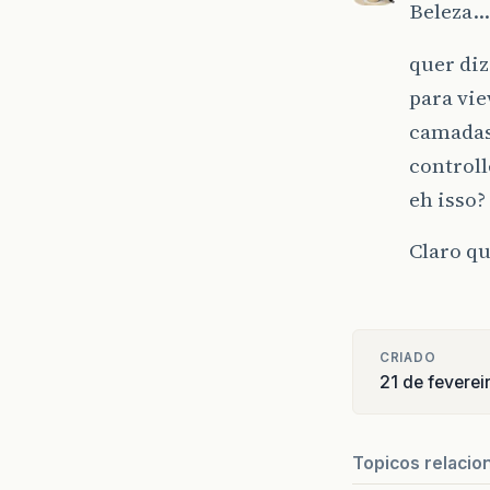
Beleza…
quer di
para vie
camadas
controll
eh isso?
Claro q
CRIADO
21 de fevere
Topicos relacio