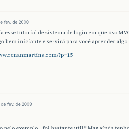
de fev. de 2008
ja esse tutorial de sistema de login em que uso MV
go bem iniciante e servirá para você aprender algo 
www.renanmartins.com/?p=15
 de fev. de 2008
o pelo exemplo…foi bastante util!! Mas ainda tenh