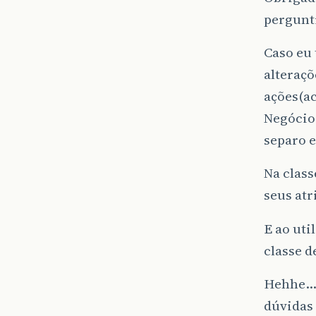
pergunt
Caso eu 
alteraçõ
ações(a
Negócio
separo e
Na class
seus atr
E ao uti
classe d
Hehhe…s
dúvidas