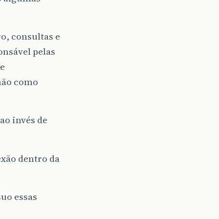
o, consultas e
onsável pelas
de
 não como
ao invés de
exão dentro da
suo essas