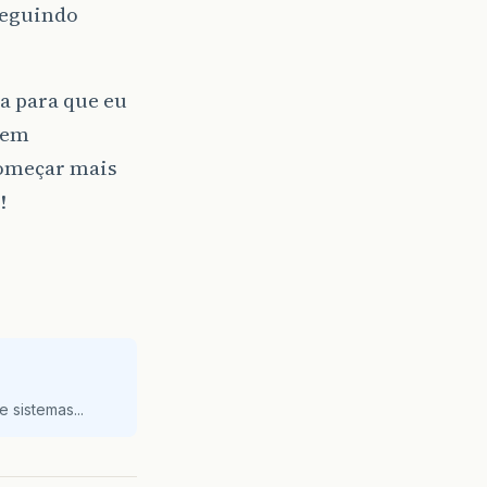
seguindo
a para que eu
sem
omeçar mais
!
 sistemas...