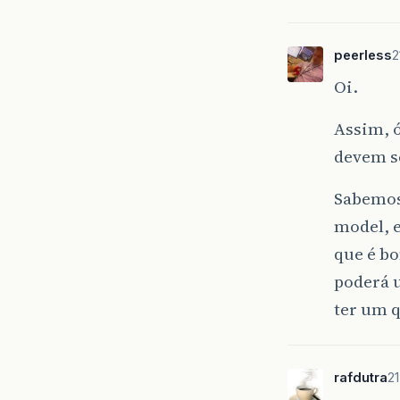
peerless
2
Oi.
Assim, ó
devem s
Sabemos
model, e
que é bo
poderá u
ter um q
rafdutra
21