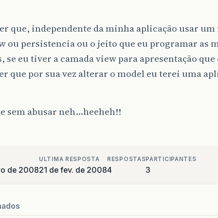
zer que, independente da minha aplicação usar u
w ou persistencia ou o jeito que eu programar as 
, se eu tiver a camada view para apresentação que
er que por sua vez alterar o model eu terei uma ap
ue sem abusar neh…heeheh!!
ULTIMA RESPOSTA
RESPOSTAS
PARTICIPANTES
iro de 2008
21 de fev. de 2008
4
3
nados