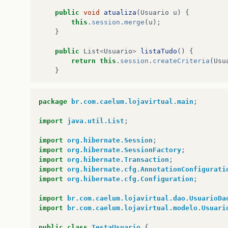
public
void
atualiza
(
Usuario
u
)
{
this
.
session
.
merge
(
u
);
}
public
List
<
Usuario
>
listaTudo
()
{
return
this
.
session
.
createCriteria
(
Usu
}
public
Usuario
procura
(
Long
id
)
{
return
(
Usuario
)
session
.
load
(
Usuario
.
package
br.com.caelum.lojavirtual.main
;
}
}
import
java.util.List
;
import
org.hibernate.Session
;
import
org.hibernate.SessionFactory
;
import
org.hibernate.Transaction
;
import
org.hibernate.cfg.AnnotationConfigurati
import
org.hibernate.cfg.Configuration
;
import
br.com.caelum.lojavirtual.dao.UsuarioDa
import
br.com.caelum.lojavirtual.modelo.Usuari
public
class
TestaUsuario
{