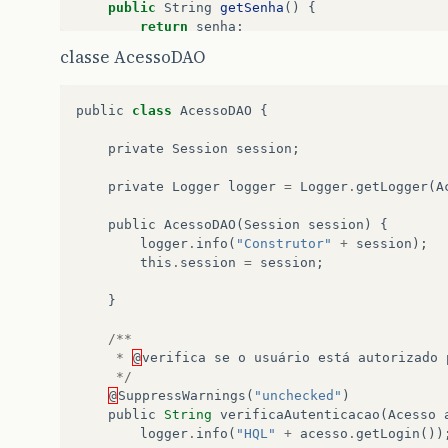
public
String
getSenha
()
{
return
senha
;
}
classe AcessoDAO
public
void
setSenha
(
String
senha
)
{
this
.
senha
=
senha
;
public
class
AcessoDAO
{
}
private
Session
session
;
public
int
getId
()
{
return
id
;
private
Logger
logger
=
Logger
.
getLogger
(
A
}
public
AcessoDAO
(
Session
session
)
{
public
void
setId
(
int
id
)
{
logger
.
info
(
"Construtor"
+
session
);
this
.
id
=
id
;
this
.
session
=
session
;
}
}
public
String
logar
()
{
Session
session
=
HibernateUtil
.
openSe
/**
AcessoDAO
acessoDAO
=
new
AcessoDAO
(
se
*
@
verifica
se
o
usuário
está
autorizado
return
acessoDAO
.
verificaAutenticacao
(
*/
}
@
SuppressWarnings
(
"unchecked"
)
public
String
verificaAutenticacao
(
Acesso
public
void
salvar
()
{
logger
.
info
(
"HQL"
+
acesso
.
getLogin
())
Session
session
=
HibernateUtil
.
openSe