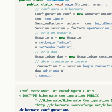
public
static
void
main
(
String
[]
args
)
{
// configura o hibernate
Configuration
conf
=
new
AnnotationCon
conf
.
configure
();
SessionFactory
factory
=
conf
.
buildSes
Session
session
=
factory
.
openSession
(
// cria um usuario
Usuario
u
=
new
Usuario
();
u
.
setLogin
(
"admin"
);
u
.
setSenha
(
"admin"
);
// cria dao
UsuarioDao
dao
=
new
UsuarioDao
(
sessio
// abre transacao e insere
Transaction
t
=
session
.
beginTransacti
dao
.
adiciona
(
u
);
t
.
commit
();
// lista usuarios
List
<
Usuario
>
lista
=
dao
.
listaTudo
();
<?xml version="1.0" encoding="UTF-8"?>
for
(
Usuario
usuario
:
lista
)
{
<!DOCTYPE hibernate-configuration PUBLIC
System
.
out
.
println
(
usuario
.
getLogi
		"-//Hibernate/Hibernate Configuration 
}
		"http://hibernate.sourceforge.net/hib
session
.
close
();
<hibernate-configuration>