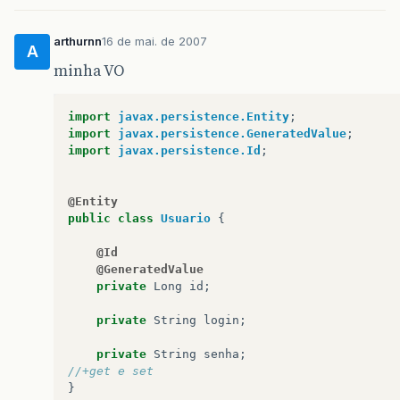
arthurnn
16 de mai. de 2007
A
minha VO
import
javax.persistence.Entity
;
import
javax.persistence.GeneratedValue
;
import
javax.persistence.Id
;
@Entity
public
class
Usuario
{
@Id
@GeneratedValue
private
Long
id
;
private
String
login
;
private
String
senha
;
//+get e set
}