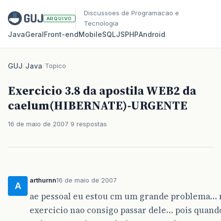
Discussoes de Programacao e
ARQUIVO
Tecnologia
Java
Geral
Front‑end
Mobile
SQL
JS
PHP
Android
GUJ
/
Java
/
Topico
Exercicio 3.8 da apostila WEB2 da
caelum(HIBERNATE)-URGENTE
16 de maio de 2007
9 respostas
arthurnn
16 de maio de 2007
A
ae pessoal eu estou cm um grande problema… 
exercicio nao consigo passar dele… pois quand