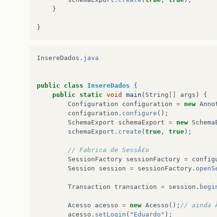
}
}
/**
}
*
@
verifica
exclui
um
usuário
no
sistema
*/
public
void
excluiUsuario
(
Acesso
acesso
)
{
InsereDados
.
java
session
.
delete
(
acesso
);
}
public
class
InsereDados
{
public
static
void
main
(
String
[]
args
)
{
@
SuppressWarnings
(
"unchecked"
)
Configuration
configuration
=
new
Anno
configuration
.
configure
();
public
Acesso
selecionaUsuario
(
Acesso
aces
SchemaExport
schemaExport
=
new
Schema
//
TODO
Auto
-
generated
method
stub
schemaExport
.
create
(
true
,
true
);
return
(
Acesso
)
session
.
load
(
Acesso
.
cl
}
// Fabrica de SessÃ£o
SessionFactory
sessionFactory
=
config
Session
session
=
sessionFactory
.
openS
}
Transaction
transaction
=
session
.
begi
Acesso
acesso
=
new
Acesso
();
// ainda 
acesso
.
setLogin
(
"Eduardo"
);