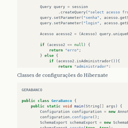
AcessoDAO
acessoDAO
=
new
AcessoDAO
(
se
Query
query
=
session
acessoDAO
.
salvaUsuario
(
this
);
.
createQuery
(
"select acesso fr
}
query
.
setParameter
(
"senha"
,
acesso
.
get
query
.
setParameter
(
"login"
,
acesso
.
get
public
void
deletar
()
{
Session
session
=
HibernateUtil
.
openSe
Acesso
acesso2
=
(
Acesso
)
query
.
unique
AcessoDAO
acessoDAO
=
new
AcessoDAO
(
se
acessoDAO
.
excluiUsuario
(
this
);
if
(
acesso2
==
null
)
{
}
return
"erro"
;
}
else
{
if
(
acesso2
.
isAdministrador
()){
}
return
"administrador"
;
}
else
Classes de configurações do Hibernate
return
"usuario"
;
}
GERABANCO
}
public
class
GeraBanco
{
/**
public
static
void
main
(
String
[]
args
)
{
*
@
verifica
salva
um
novo
usuário
no
sist
Configuration
configuration
=
new
Anno
*/
configuration
.
configure
();
public
void
salvaUsuario
(
Acesso
acesso
)
{
SchemaExport
schemaExport
=
new
Schema
session
.
saveOrUpdate
(
acesso
);
schemaExport
.
create
(
true
,
true
);