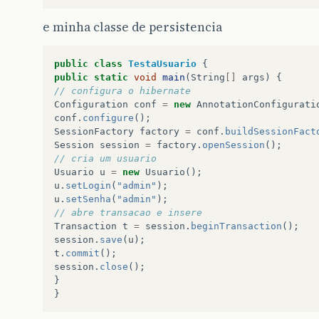
e minha classe de persistencia
public
class
TestaUsuario
{
public
static
void
main
(
String
[]
args
)
{
// configura o hibernate
Configuration
conf
=
new
AnnotationConfigurati
conf
.
configure
();
SessionFactory
factory
=
conf
.
buildSessionFact
Session
session
=
factory
.
openSession
();
// cria um usuario
Usuario
u
=
new
Usuario
();
u
.
setLogin
(
"admin"
);
u
.
setSenha
(
"admin"
);
// abre transacao e insere
Transaction
t
=
session
.
beginTransaction
();
session
.
save
(
u
);
t
.
commit
();
session
.
close
();
}
}