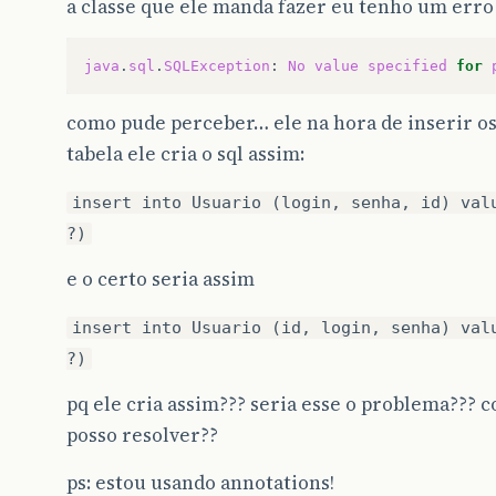
a classe que ele manda fazer eu tenho um err
java
.
sql
.
SQLException
:
No
value
specified
for
como pude perceber… ele na hora de inserir os
tabela ele cria o sql assim:
insert into Usuario (login, senha, id) val
?)
e o certo seria assim
insert into Usuario (id, login, senha) val
?)
pq ele cria assim??? seria esse o problema??? 
posso resolver??
ps: estou usando annotations!