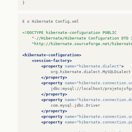
}
E
o
Hibernate
Config.xml

<!DOCTYPE hibernate-configuration PUBLIC
	"-//Hibernate/Hibernate Configuration DTD 
	"http://hibernate.sourceforge.net/hibernat
<hibernate-configuration>
<session-factory>
<property
name=
"hibernate.dialect"
>
</property>
<property
name=
"hibernate.connection.u
</property>
<property
name=
"hibernate.connection.d
</property>
<property
name=
"hibernate.connection.u
<property
name=
"hibernate.connection.p