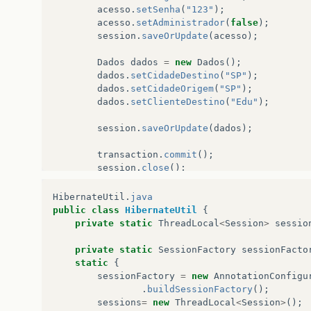
acesso
.
setSenha
(
"123"
);
acesso
.
setAdministrador
(
false
);
session
.
saveOrUpdate
(
acesso
);
Dados
dados
=
new
Dados
();
dados
.
setCidadeDestino
(
"SP"
);
dados
.
setCidadeOrigem
(
"SP"
);
dados
.
setClienteDestino
(
"Edu"
);
session
.
saveOrUpdate
(
dados
);
transaction
.
commit
();
session
.
close
();
sessionFactory
.
close
();
}
HibernateUtil
.
java
}
public
class
HibernateUtil
{
private
static
ThreadLocal
<
Session
>
sessio
private
static
SessionFactory
sessionFacto
static
{
sessionFactory
=
new
AnnotationConfigu
.
buildSessionFactory
();
sessions
=
new
ThreadLocal
<
Session
>
();