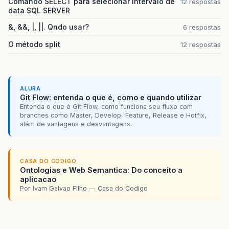
Comando SELECT para selecionar intervalo de
12 respostas
data SQL SERVER
&, &&, |, ||. Qndo usar?
6 respostas
O método split
12 respostas
ALURA
Git Flow: entenda o que é, como e quando utilizar
Entenda o que é Git Flow, como funciona seu fluxo com
branches como Master, Develop, Feature, Release e Hotfix,
além de vantagens e desvantagens.
CASA DO CODIGO
Ontologias e Web Semantica: Do conceito a
aplicacao
Por Ivam Galvao Filho — Casa do Codigo