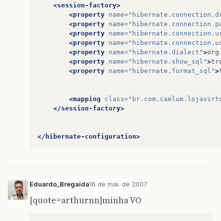
}
<session-factory>
}
<property
name=
"hibernate.connection.d
<property
name=
"hibernate.connection.p
<property
name=
"hibernate.connection.u
<property
name=
"hibernate.connection.u
<property
name=
"hibernate.dialect"
>
org
<property
name=
"hibernate.show_sql"
>
tr
<property
name=
"hibernate.format_sql"
>
<mapping
class=
"br.com.caelum.lojavirt
</session-factory>
</hibernate-configuration>
Eduardo_Bregaida
16 de mai. de 2007
[quote=arthurnn]minha VO