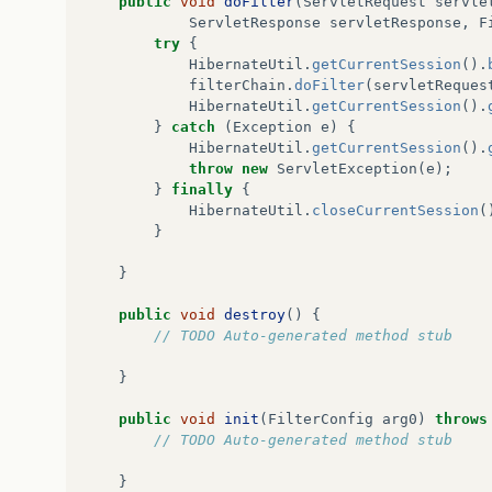
public
void
doFilter
(
ServletRequest
servle
ServletResponse
servletResponse
,
F
try
{
HibernateUtil
.
getCurrentSession
().
filterChain
.
doFilter
(
servletReques
HibernateUtil
.
getCurrentSession
().
}
catch
(
Exception
e
)
{
HibernateUtil
.
getCurrentSession
().
throw
new
ServletException
(
e
);
}
finally
{
HibernateUtil
.
closeCurrentSession
(
}
}
public
void
destroy
()
{
// TODO Auto-generated method stub
}
public
void
init
(
FilterConfig
arg0
)
throws
// TODO Auto-generated method stub
}