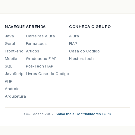
NAVEGUE
APRENDA
CONHECA O GRUPO
Java
Carreiras Alura
Alura
Geral
Formacoes
FIAP
Front-end
Artigos
Casa do Codigo
Mobile
Graduacao FIAP
Hipsters.tech
SQL
Pos-Tech FIAP
JavaScript
Livros Casa do Codigo
PHP
Android
Arquitetura
GUJ: desde 2002.
·
Saiba mais
·
Contribuidores
·
LGPD