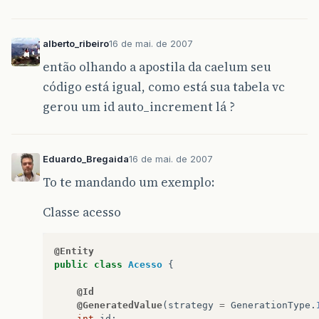
alberto_ribeiro
16 de mai. de 2007
então olhando a apostila da caelum seu
código está igual, como está sua tabela vc
gerou um id auto_increment lá ?
Eduardo_Bregaida
16 de mai. de 2007
To te mandando um exemplo:
Classe acesso
@Entity
public
class
Acesso
{
@Id
@GeneratedValue
(
strategy
=
GenerationType
.
int
id
;