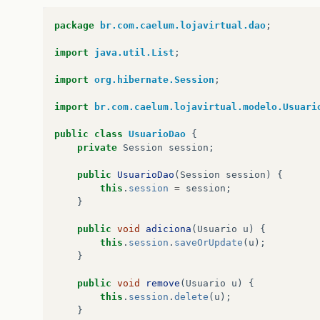
package
br.com.caelum.lojavirtual.dao
;
import
java.util.List
;
import
org.hibernate.Session
;
import
br.com.caelum.lojavirtual.modelo.Usuari
public
class
UsuarioDao
{
private
Session
session
;
public
UsuarioDao
(
Session
session
)
{
this
.
session
=
session
;
}
public
void
adiciona
(
Usuario
u
)
{
this
.
session
.
saveOrUpdate
(
u
);
}
public
void
remove
(
Usuario
u
)
{
this
.
session
.
delete
(
u
);
}