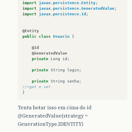
import
javax.persistence.Entity
;
import
javax.persistence.GeneratedValue
;
import
javax.persistence.Id
;
@Entity
public
class
Usuario
{
@Id
@GeneratedValue
private
Long
id
;
private
String
login
;
private
String
senha
;
//+get e set
}
Tenta botar isso em cima do id
@GeneratedValue(strategy =
GenerationType.IDENTITY)