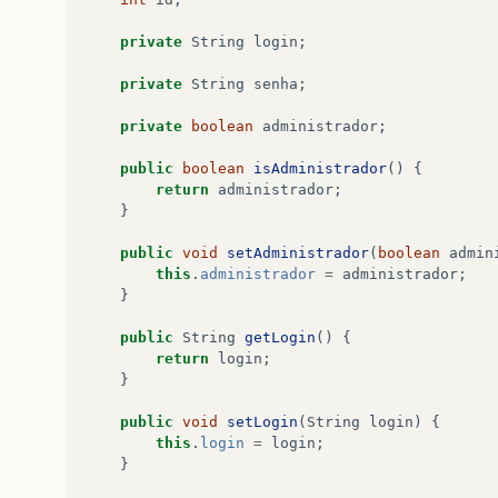
private
String
login
;
private
String
senha
;
private
boolean
administrador
;
public
boolean
isAdministrador
()
{
return
administrador
;
}
public
void
setAdministrador
(
boolean
admin
this
.
administrador
=
administrador
;
}
public
String
getLogin
()
{
return
login
;
}
public
void
setLogin
(
String
login
)
{
this
.
login
=
login
;
}