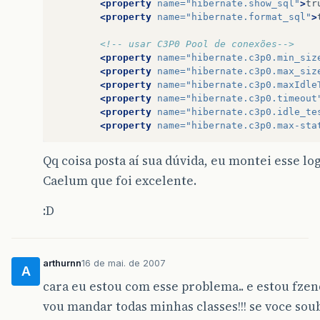
<property
name=
"hibernate.show_sql"
>
tr
<property
name=
"hibernate.format_sql"
>
<!-- usar C3P0 Pool de conexões-->
<property
name=
"hibernate.c3p0.min_siz
<property
name=
"hibernate.c3p0.max_siz
<property
name=
"hibernate.c3p0.maxIdle
<property
name=
"hibernate.c3p0.timeout
<property
name=
"hibernate.c3p0.idle_te
<property
name=
"hibernate.c3p0.max-sta
<!-- Cache 2 nível-->
Qq coisa posta aí sua dúvida, eu montei esse lo
<property
name=
"hibernate.cache.provid
Caelum que foi excelente.
org.hibernate.cache.EhCacheProvider
</p
:D
<mapping
class=
"br.com.grecco.acesso.A
<mapping
class=
"br.com.grecco.dados.Da
arthurnn
16 de mai. de 2007
A
</session-factory>
cara eu estou com esse problema.. e estou fzen
</hibernate-configuration>
vou mandar todas minhas classes!!! se voce soub