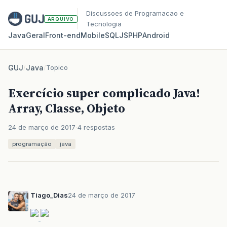
Discussoes de Programacao e
ARQUIVO
Tecnologia
Java
Geral
Front‑end
Mobile
SQL
JS
PHP
Android
GUJ
/
Java
/
Topico
Exercício super complicado Java!
Array, Classe, Objeto
24 de março de 2017
4 respostas
programação
java
Tiago_Dias
24 de março de 2017