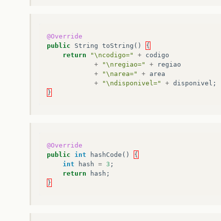
@Override
public
String
toString
()
{
return
"\ncodigo="
+
codigo
+
"\nregiao="
+
regiao
+
"\narea="
+
area
+
"\ndisponivel="
+
disponivel
;
}
@Override
public
int
hashCode
()
{
int
hash
=
3
;
return
hash
;
}