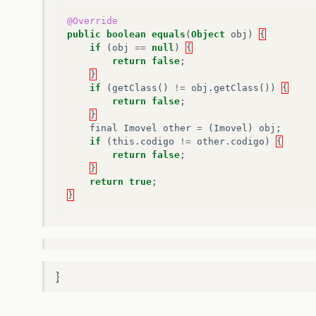
@Override
public
boolean
equals
(
Object
obj
)
{
if
(
obj
==
null
)
{
return
false
;
}
if
(
getClass
()
!=
obj
.
getClass
())
{
return
false
;
}
final
Imovel
other
=
(
Imovel
)
obj
;
if
(
this
.
codigo
!=
other
.
codigo
)
{
return
false
;
}
return
true
;
}
}