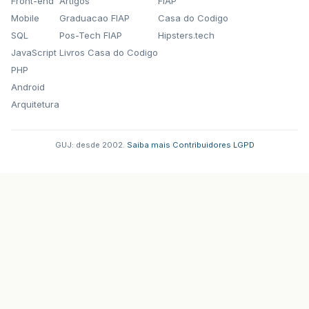
Front-end
Artigos
FIAP
Mobile
Graduacao FIAP
Casa do Codigo
SQL
Pos-Tech FIAP
Hipsters.tech
JavaScript
Livros Casa do Codigo
PHP
Android
Arquitetura
GUJ: desde 2002.
·
Saiba mais
·
Contribuidores
·
LGPD