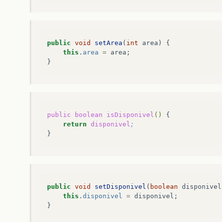
public
void
setArea
(
int
area
)
{
this
.
area
=
area
;
}
public
boolean
isDisponivel
()
return
disponivel
;
public
void
setDisponivel
(
boolean
disponivel
this
.
disponivel
=
disponivel
;
}