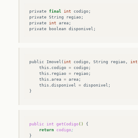
private
final
int
codigo
;
private
String
regiao
;
private
int
area
;
private
boolean
disponivel
;
public
Imovel
(
int
codigo
,
String
regiao
,
int
this
.
codigo
=
codigo
;
this
.
regiao
=
regiao
;
this
.
area
=
area
;
this
.
disponivel
=
disponivel
;
}
public
int
getCodigo
()
return
codigo
;