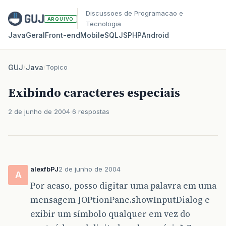
Discussoes de Programacao e
ARQUIVO
Tecnologia
Java
Geral
Front‑end
Mobile
SQL
JS
PHP
Android
GUJ
/
Java
/
Topico
Exibindo caracteres especiais
2 de junho de 2004
6 respostas
alexfbPJ
2 de junho de 2004
A
Por acaso, posso digitar uma palavra em uma
mensagem JOPtionPane.showInputDialog e
exibir um símbolo qualquer em vez do