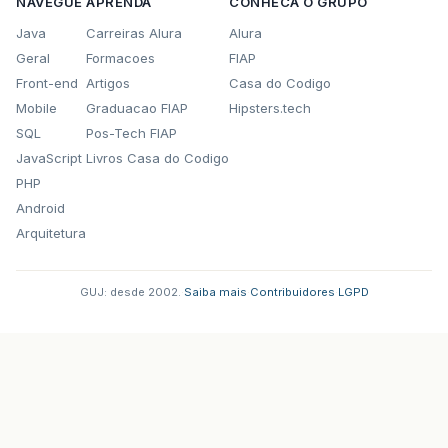
NAVEGUE
APRENDA
CONHECA O GRUPO
Java
Carreiras Alura
Alura
Geral
Formacoes
FIAP
Front-end
Artigos
Casa do Codigo
Mobile
Graduacao FIAP
Hipsters.tech
SQL
Pos-Tech FIAP
JavaScript
Livros Casa do Codigo
PHP
Android
Arquitetura
GUJ: desde 2002.
·
Saiba mais
·
Contribuidores
·
LGPD