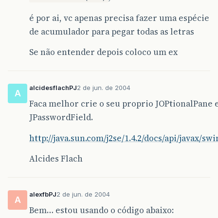
é por ai, vc apenas precisa fazer uma espécie
de acumulador para pegar todas as letras
Se não entender depois coloco um ex
alcidesflachPJ
2 de jun. de 2004
A
Faca melhor crie o seu proprio JOPtionalPane e
JPasswordField.
http://java.sun.com/j2se/1.4.2/docs/api/javax/s
Alcides Flach
alexfbPJ
2 de jun. de 2004
A
Bem… estou usando o código abaixo: