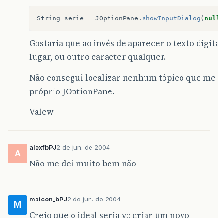
String
serie
=
JOptionPane
.
showInputDialog
(
nul
Gostaria que ao invés de aparecer o texto digit
lugar, ou outro caracter qualquer.
Não consegui localizar nenhum tópico que me 
próprio JOptionPane.
Valew
alexfbPJ
2 de jun. de 2004
A
Não me dei muito bem não
maicon_bPJ
2 de jun. de 2004
M
Creio que o ideal seria vc criar um novo