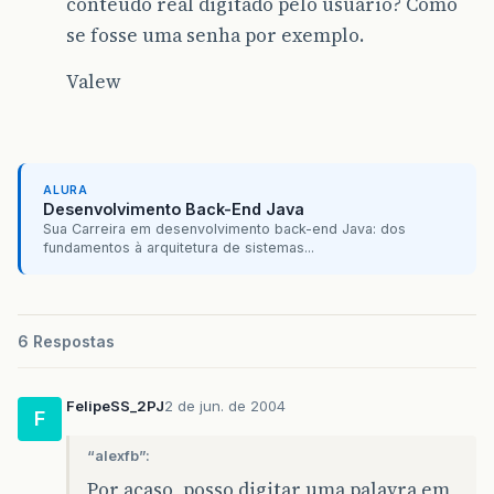
conteúdo real digitado pelo usuário? Como
se fosse uma senha por exemplo.
Valew
ALURA
Desenvolvimento Back-End Java
Sua Carreira em desenvolvimento back-end Java: dos
fundamentos à arquitetura de sistemas...
6 Respostas
FelipeSS_2PJ
2 de jun. de 2004
F
“alexfb”:
Por acaso, posso digitar uma palavra em