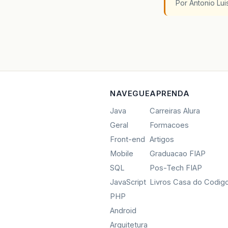
Por Antonio Lu
NAVEGUE
APRENDA
Java
Carreiras Alura
Geral
Formacoes
Front-end
Artigos
Mobile
Graduacao FIAP
SQL
Pos-Tech FIAP
JavaScript
Livros Casa do Codig
PHP
Android
Arquitetura