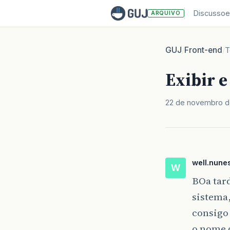
Discussoe
ARQUIVO
GUJ
Front-end
/
/
T
Exibir 
22 de novembro d
well.nune
W
BOa tard
sistema,
consigo
o nome 