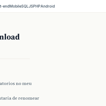
t‑end
Mobile
SQL
JS
PHP
Android
wnload
latorios no meu
staria de renomear