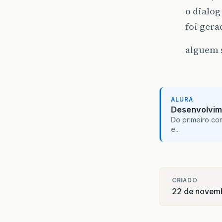
o dialog
foi gera
alguem s
ALURA
Desenvolvim
Do primeiro co
e...
CRIADO
22 de novemb