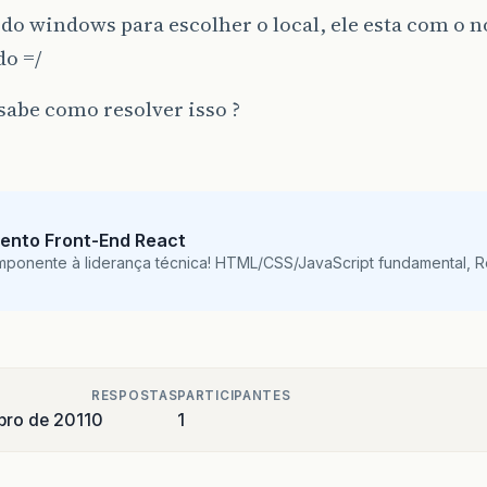
 do windows para escolher o local, ele esta com o 
do =/
abe como resolver isso ?
ento Front-End React
mponente à liderança técnica! HTML/CSS/JavaScript fundamental, 
RESPOSTAS
PARTICIPANTES
ro de 2011
0
1