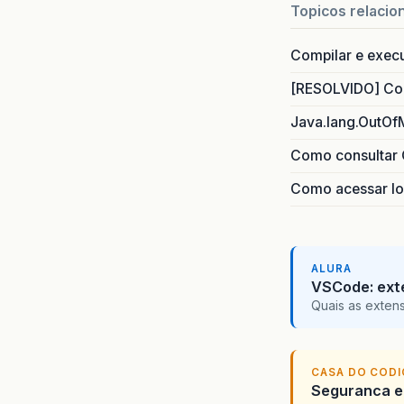
Topicos relacio
Compilar e exec
[RESOLVIDO] Com
Java.lang.OutOf
Como consultar 
Como acessar lo
ALURA
VSCode: ext
Quais as exten
CASA DO COD
Seguranca em