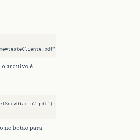
 o arquivo é
elServDiario2.pdf");

o no botão para