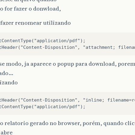
o for fazer o donwload,
 fazer renomear utilizando
tContentType("application/pdf");

se modo, ja aparece o popup para download, porem
ado…
lizando
tHeader("Content-Disposition", "inline; filename=r
 o relatorio gerado no browser, porém, quando clic
e abre