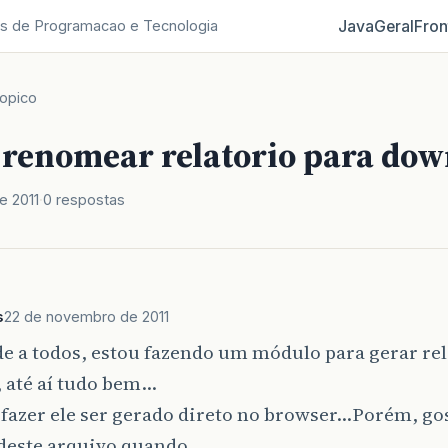
Java
Geral
Fron
s de Programacao e Tecnologia
opico
e renomear relatorio para do
e 2011
0 respostas
s
22 de novembro de 2011
e a todos, estou fazendo um módulo para gerar re
 até aí tudo bem…
 fazer ele ser gerado direto no browser…Porém, go
deste arquivo quando