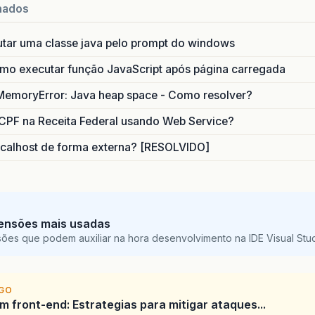
nados
utar uma classe java pelo prompt do windows
o executar função JavaScript após página carregada
MemoryError: Java heap space - Como resolver?
CPF na Receita Federal usando Web Service?
calhost de forma externa? [RESOLVIDO]
ensões mais usadas
sões que podem auxiliar na hora desenvolvimento na IDE Visual St
IGO
 front-end: Estrategias para mitigar ataques...