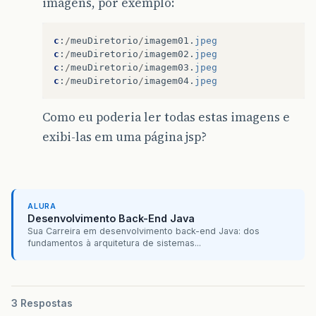
imagens, por exemplo:
c
:
/
meuDiretorio
/
imagem01
.
jpeg
c
:
/
meuDiretorio
/
imagem02
.
jpeg
c
:
/
meuDiretorio
/
imagem03
.
jpeg
c
:
/
meuDiretorio
/
imagem04
.
jpeg
Como eu poderia ler todas estas imagens e
exibi-las em uma página jsp?
ALURA
Desenvolvimento Back-End Java
Sua Carreira em desenvolvimento back-end Java: dos
fundamentos à arquitetura de sistemas...
3 Respostas