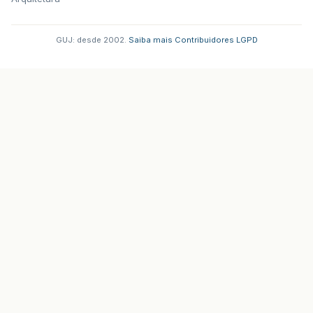
GUJ: desde 2002.
·
Saiba mais
·
Contribuidores
·
LGPD