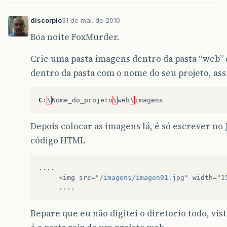
discorpio
31 de mai. de 2010
Boa noite FoxMurder.
Crie uma pasta imagens dentro da pasta “web”
dentro da pasta com o nome do seu projeto, ass
C
:
\
Nome_do_projeto
\
web
\
imagens
Depois colocar as imagens lá, é só escrever no 
código HTML
....
<
img
src
=
"/imagens/imagen01.jpg"
width
=
"1
....
Repare que eu não digitei o diretorio todo, vis