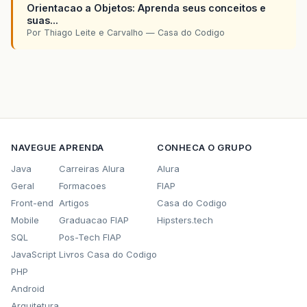
Orientacao a Objetos: Aprenda seus conceitos e
suas...
Por Thiago Leite e Carvalho — Casa do Codigo
NAVEGUE
APRENDA
CONHECA O GRUPO
Java
Carreiras Alura
Alura
Geral
Formacoes
FIAP
Front-end
Artigos
Casa do Codigo
Mobile
Graduacao FIAP
Hipsters.tech
SQL
Pos-Tech FIAP
JavaScript
Livros Casa do Codigo
PHP
Android
Arquitetura