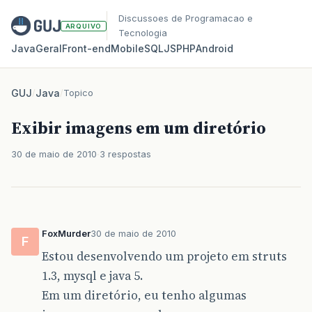
Discussoes de Programacao e
ARQUIVO
Tecnologia
Java
Geral
Front‑end
Mobile
SQL
JS
PHP
Android
GUJ
/
Java
/
Topico
Exibir imagens em um diretório
30 de maio de 2010
3 respostas
FoxMurder
30 de maio de 2010
F
Estou desenvolvendo um projeto em struts
1.3, mysql e java 5.
Em um diretório, eu tenho algumas