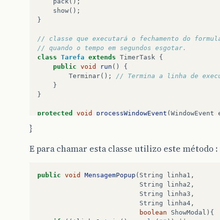
pack
();
show
();
}
// classe que executará o fechamento do formul
// quando o tempo em segundos esgotar.
class
Tarefa
extends
TimerTask
{
public
void
run
()
{
Terminar
();
// Termina a linha de exec
}
}
protected
void
processWindowEvent
(
WindowEvent
if
(
e
.
getID
()
==
WindowEvent
.
WINDOW_CLOSIN
}
Terminar
();
}
E para chamar esta classe utilizo este método :
super
.
processWindowEvent
(
e
);
}
public
void
MensagemPopup
(
String
linha1
,
public
void
Terminar
()
{
String
linha2
,
dispose
();
String
linha3
,
}
String
linha4
,
boolean
ShowModal
){
public
void
setLinha1
(
String
valor
){