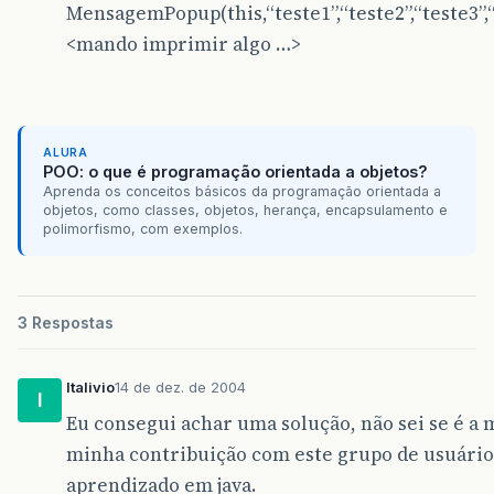
linha4
.
setPreferredSize
(
new
java
.
awt
.
Dimen
MensagemPopup(this,“teste1”,“teste2”,“teste3”,“
gridBagConstraints
=
new
java
.
awt
.
GridBagC
<mando imprimir algo …>
gridBagConstraints
.
gridx
=
0
;
gridBagConstraints
.
gridy
=
3
;
gridBagConstraints
.
anchor
=
java
.
awt
.
GridB
gridBagConstraints
.
insets
=
new
java
.
awt
.
I
jPanel1
.
add
(
linha4
,
gridBagConstraints
);
ALURA
POO: o que é programação orientada a objetos?
getContentPane
().
add
(
jPanel1
,
new
java
.
awt
Aprenda os conceitos básicos da programação orientada a
objetos, como classes, objetos, herança, encapsulamento e
btnOk
.
setFont
(
new
java
.
awt
.
Font
(
"Verdana"
,
polimorfismo, com exemplos.
btnOk
.
setText
(
"Ok"
);
btnOk
.
addActionListener
(
new
java
.
awt
.
event
public
void
actionPerformed
(
java
.
awt
.
e
btnOkActionPerformed
(
evt
);
3 Respostas
}
});
gridBagConstraints
=
new
java
.
awt
.
GridBagC
Italivio
14 de dez. de 2004
I
gridBagConstraints
.
gridx
=
0
;
Eu consegui achar uma solução, não sei se é a 
gridBagConstraints
.
gridy
=
1
;
getContentPane
().
add
(
btnOk
,
gridBagConstra
minha contribuição com este grupo de usuári
aprendizado em java.
pack
();