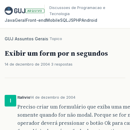
Discussoes de Programacao e
ARQUIVO
Tecnologia
Java
Geral
Front‑end
Mobile
SQL
JS
PHP
Android
GUJ
/
Assuntos Gerais
/
Topico
Exibir um form por n segundos
14 de dezembro de 2004
3 respostas
Italivio
14 de dezembro de 2004
I
Preciso criar um formulário que exiba uma m
somente quando for não modal. Porque se for 
operador deverá pressionar o botão Ok para can