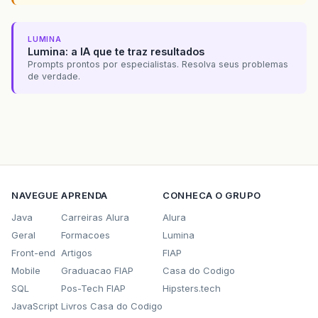
gridBagConstraints
.
insets
=
new
java
.
awt
.
I
jPanel1
.
add
(
linha3
,
gridBagConstraints
);
LUMINA
Lumina: a IA que te traz resultados
linha4
.
setFont
(
new
java
.
awt
.
Font
(
"Verdana"
Prompts prontos por especialistas. Resolva seus problemas
linha4
.
setHorizontalAlignment
(
javax
.
swing
.
de verdade.
linha4
.
setText
(
"Linha4"
);
linha4
.
setMaximumSize
(
new
java
.
awt
.
Dimensi
linha4
.
setMinimumSize
(
new
java
.
awt
.
Dimensi
linha4
.
setPreferredSize
(
new
java
.
awt
.
Dimen
gridBagConstraints
=
new
java
.
awt
.
GridBagC
gridBagConstraints
.
gridx
=
0
;
gridBagConstraints
.
gridy
=
3
;
gridBagConstraints
.
anchor
=
java
.
awt
.
GridB
gridBagConstraints
.
insets
=
new
java
.
awt
.
I
NAVEGUE
APRENDA
CONHECA O GRUPO
jPanel1
.
add
(
linha4
,
gridBagConstraints
);
Java
Carreiras Alura
Alura
getContentPane
().
add
(
jPanel1
,
new
java
.
awt
Geral
Formacoes
Lumina
Front-end
Artigos
FIAP
btnOk
.
setFont
(
new
java
.
awt
.
Font
(
"Verdana"
,
btnOk
.
setText
(
"Ok"
);
Mobile
Graduacao FIAP
Casa do Codigo
btnOk
.
addActionListener
(
new
java
.
awt
.
event
SQL
Pos-Tech FIAP
Hipsters.tech
public
void
actionPerformed
(
java
.
awt
.
e
JavaScript
Livros Casa do Codigo
btnOkActionPerformed
(
evt
);