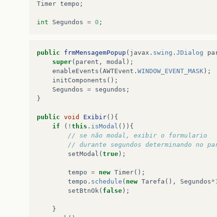
public
static
javax
.
swing
.
JLabel
linha4
;
Timer
tempo
;
int
Segundos
=
0
;
public
frmMensagemPopup
(
javax
.
swing
.
JDialog
pa
super
(
parent
,
modal
);
enableEvents
(
AWTEvent
.
WINDOW_EVENT_MASK
);
initComponents
();
Segundos
=
segundos
;
}
public
void
Exibir
(){
if
(
!
this
.
isModal
()){
// se não modal, exibir o formulario
// durante segundos determinando no pa
setModal
(
true
);
tempo
=
new
Timer
();
tempo
.
schedule
(
new
Tarefa
(),
Segundos
*
setBtnOk
(
false
);
}