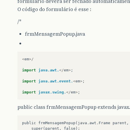
formulário deverá ser fechado automaticamen
O código do formulário é esse :
/*
frmMensagemPopup.java
<
em
>/
import
java.awt.
</
em
>
;
import
java.awt.event.
<
em
>
;
import
javax.swing.
</
em
>
;
public class frmMensagemPopup extends javax.
public
frmMensagemPopup
(
java
.
awt
.
Frame
parent
,
super
(
parent
,
false
);