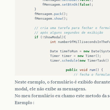
fMensagem
.
setBtnOk
(
false
);
gridBagConstraints
.
anchor
=
java
.
awt
.
GridB
}
gridBagConstraints
.
insets
=
new
java
.
awt
.
I
fMensagem
.
pack
();
jPanel1
.
add
(
linha2
,
gridBagConstraints
);
fMensagem
.
show
();
linha3
.
setFont
(
new
java
.
awt
.
Font
(
"Verdana"
// cria uma tarefa para fechar o formu
linha3
.
setHorizontalAlignment
(
javax
.
swing
.
// após alguns segundos de exibição
linha3
.
setText
(
"Linha3"
);
if
(
!
ShowModal
){
linha3
.
setMaximumSize
(
new
java
.
awt
.
Dimensi
int
numberOfMillisecondsInTheF
linha3
.
setMinimumSize
(
new
java
.
awt
.
Dimensi
linha3
.
setPreferredSize
(
new
java
.
awt
.
Dimen
Date
timeToRun
=
new
Date
(
Syst
linha3
.
setHorizontalTextPosition
(
javax
.
swi
Timer
timer
=
new
Timer
();
gridBagConstraints
=
new
java
.
awt
.
GridBagC
timer
.
schedule
(
new
TimerTask
()
gridBagConstraints
.
gridx
=
0
;
gridBagConstraints
.
gridy
=
2
;
public
void
run
()
{
gridBagConstraints
.
anchor
=
java
.
awt
.
GridB
// fecha o formula
gridBagConstraints
.
insets
=
new
java
.
awt
.
I
fMensagem
.
cancel
()
jPanel1
.
add
(
linha3
,
gridBagConstraints
);
Neste exemplo, o formulário é exibido durante
}
modal, ele não exibe as mensagens.
},
timeToRun
);
linha4
.
setFont
(
new
java
.
awt
.
Font
(
"Verdana"
}
linha4
.
setHorizontalAlignment
(
javax
.
swing
.
No meu formulário eu chamo este metodo da s
}
linha4
.
setText
(
"Linha4"
);
Exemplo :
linha4
.
setMaximumSize
(
new
java
.
awt
.
Dimensi
}
linha4
.
setMinimumSize
(
new
java
.
awt
.
Dimensi