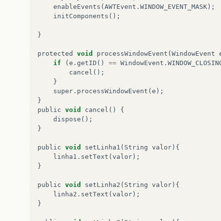
enableEvents
(
AWTEvent
.
WINDOW_EVENT_MASK
);
initComponents
();
}
protected
void
processWindowEvent
(
WindowEvent
if
(
e
.
getID
()
==
WindowEvent
.
WINDOW_CLOSIN
cancel
();
}
super
.
processWindowEvent
(
e
);
}
public
void
cancel
()
{
dispose
();
}
public
void
setLinha1
(
String
valor
){
linha1
.
setText
(
valor
);
}
public
void
setLinha2
(
String
valor
){
linha2
.
setText
(
valor
);
}