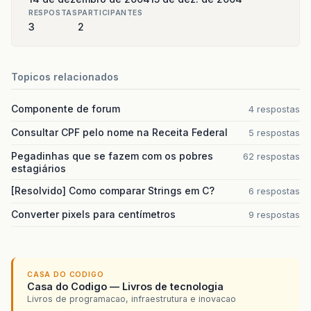
linha2
.
setFont
(
new
java
.
awt
.
Font
(
"Verdana"
RESPOSTAS
PARTICIPANTES
linha2
.
setText
(
"Linha2"
);
3
2
linha2
.
setMaximumSize
(
new
java
.
awt
.
Dimensi
linha2
.
setMinimumSize
(
new
java
.
awt
.
Dimensi
linha2
.
setPreferredSize
(
new
java
.
awt
.
Dimen
linha2
.
setHorizontalTextPosition
(
javax
.
swi
Topicos relacionados
gridBagConstraints
=
new
java
.
awt
.
GridBagC
gridBagConstraints
.
gridx
=
0
;
Componente de forum
4 respostas
gridBagConstraints
.
gridy
=
1
;
gridBagConstraints
.
anchor
=
java
.
awt
.
GridB
Consultar CPF pelo nome na Receita Federal
5 respostas
gridBagConstraints
.
insets
=
new
java
.
awt
.
I
jPanel1
.
add
(
linha2
,
gridBagConstraints
);
Pegadinhas que se fazem com os pobres
62 respostas
estagiários
linha3
.
setFont
(
new
java
.
awt
.
Font
(
"Verdana"
linha3
.
setHorizontalAlignment
(
javax
.
swing
.
[Resolvido] Como comparar Strings em C?
6 respostas
linha3
.
setText
(
"Linha3"
);
Converter pixels para centímetros
9 respostas
linha3
.
setMaximumSize
(
new
java
.
awt
.
Dimensi
linha3
.
setMinimumSize
(
new
java
.
awt
.
Dimensi
linha3
.
setPreferredSize
(
new
java
.
awt
.
Dimen
linha3
.
setHorizontalTextPosition
(
javax
.
swi
gridBagConstraints
=
new
java
.
awt
.
GridBagC
CASA DO CODIGO
gridBagConstraints
.
gridx
=
0
;
Casa do Codigo — Livros de tecnologia
gridBagConstraints
.
gridy
=
2
;
Livros de programacao, infraestrutura e inovacao
gridBagConstraints
.
anchor
=
java
.
awt
.
GridB