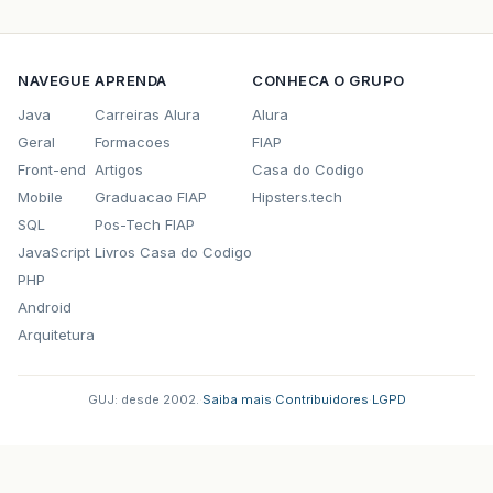
NAVEGUE
APRENDA
CONHECA O GRUPO
Java
Carreiras Alura
Alura
Geral
Formacoes
FIAP
Front-end
Artigos
Casa do Codigo
Mobile
Graduacao FIAP
Hipsters.tech
SQL
Pos-Tech FIAP
JavaScript
Livros Casa do Codigo
PHP
Android
Arquitetura
GUJ: desde 2002.
·
Saiba mais
·
Contribuidores
·
LGPD