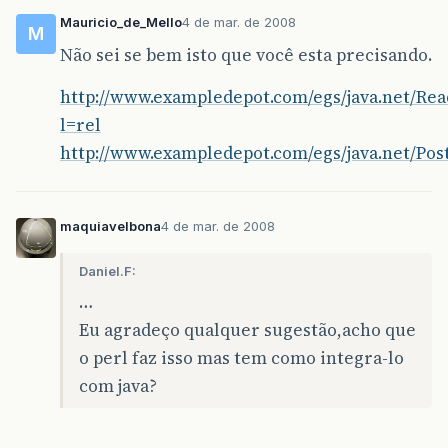
Mauricio_de_Mello
4 de mar. de 2008
M
Não sei se bem isto que você esta precisando.
http://www.exampledepot.com/egs/java.net/R
l=rel
http://www.exampledepot.com/egs/java.net/Pos
maquiavelbona
4 de mar. de 2008
Daniel.F:
…
Eu agradeço qualquer sugestão,acho que
o perl faz isso mas tem como integra-lo
com java?