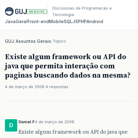
Discussoes de Programacao e
ARQUIVO
Tecnologia
Java
Geral
Front‑end
Mobile
SQL
JS
PHP
Android
GUJ
/
Assuntos Gerais
/
Topico
Existe algum framework ou API do
java que permita interação com
paginas buscando dados na mesma?
4 de março de 2008
4 respostas
Daniel.F
4 de março de 2008
D
Existe algum framework ou API do java que