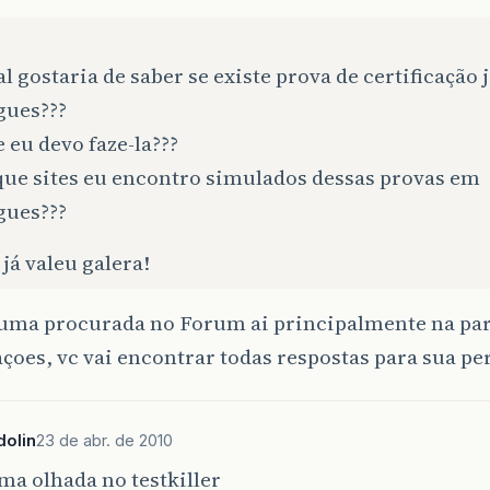
:
l gostaria de saber se existe prova de certificação 
gues???
 eu devo faze-la???
que sites eu encontro simulados dessas provas em
gues???
já valeu galera!
 uma procurada no Forum ai principalmente na par
açoes, vc vai encontrar todas respostas para sua pe
dolin
23 de abr. de 2010
ma olhada no testkiller