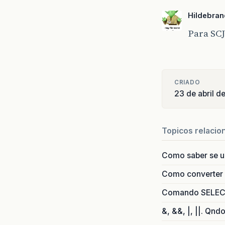
Hildebra
Para SC
CRIADO
23 de abril d
Topicos relacio
Como saber se 
Como converter i
Comando SELECT 
&, &&, |, ||. Qnd