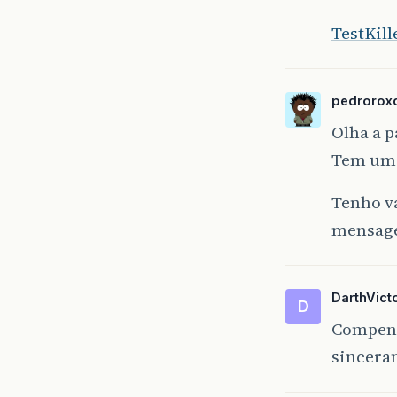
TestKill
pedrorox
Olha a p
Tem uma 
Tenho vá
mensage
DarthVict
D
Compensa
sincera