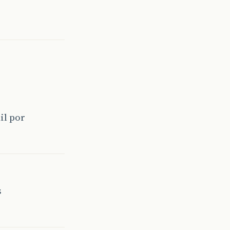
il por
s