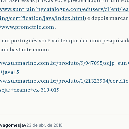
/www.suntrainingcatalogue.com/eduserv/client/le
ing/certification/java/index.html
) e depois marcar
://www.prometric.com
.
 em português você vai ter que dar uma pesquisad
dam bastante como:
www.submarino.com.br/produto/9/947095/scjp+sun
+java+5
www.submarino.com.br/produto/1/21323904/certifi
scja:+exame+cx-310-019
ilvagomesjav
23 de abr. de 2010