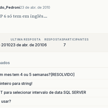
ndo_Pedroni
23 de abr. de 2010
JP 6 só tem em inglês…
ULTIMA RESPOSTA
RESPOSTAS
PARTICIPANTES
e 2010
23 de abr. de 2010
6
7
nados
um mes tem 4 ou 5 semanas?[RESOLVIDO]
nteiro para string!
para selecionar intervalo de data SQL SERVER
o usar?