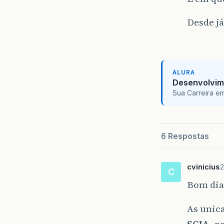
Desde já
ALURA
Desenvolvim
Sua Carreira e
6 Respostas
cvinicius
2
C
Bom dia
As unica
SCJA
, p