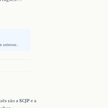
 sistemas...
uês são a
SCJP
e a
ucher