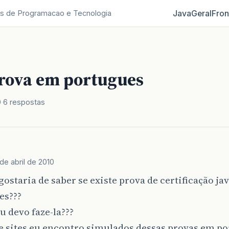
Java
Geral
Fron
s de Programacao e Tecnologia
prova em portugues
0
6 respostas
de abril de 2010
gostaria de saber se existe prova de certificação ja
es???
u devo faze-la???
e sites eu encontro simulados dessas provas em po