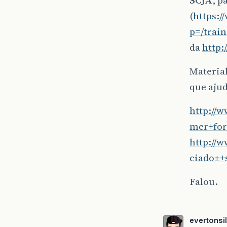
(
https:/
p=/train
da
http
Material
que aju
http://
mer+for
http://
ciado±+
Falou.
evertons