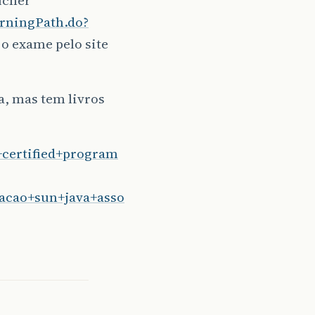
arningPath.do?
 o exame pelo site
a, mas tem livros
+certified+program
cacao+sun+java+asso