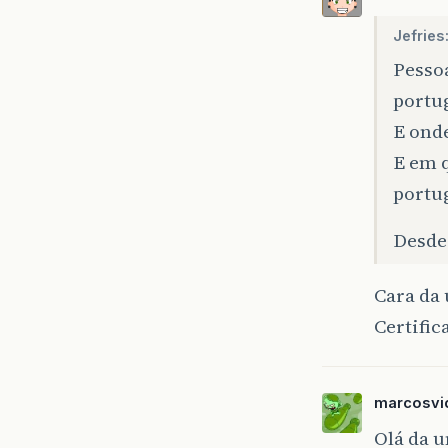
Jefries
Pessoa
portu
E onde
E em 
portu
Desde 
Cara da
Certific
marcosvi
Olá da u