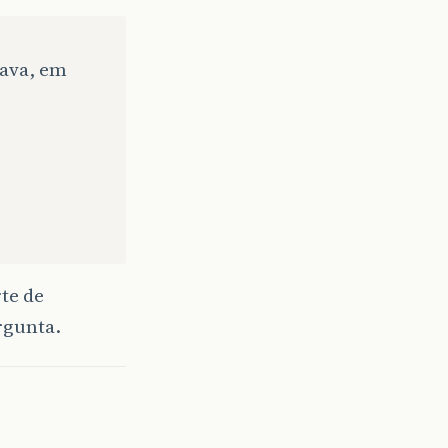
java, em
te de
rgunta.