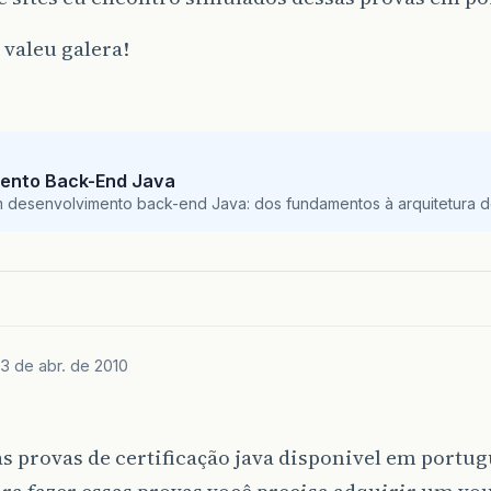
 valeu galera!
ento Back-End Java
m desenvolvimento back-end Java: dos fundamentos à arquitetura de
3 de abr. de 2010
s provas de certificação java disponivel em portug
ara fazer essas provas você precisa adquirir um vo