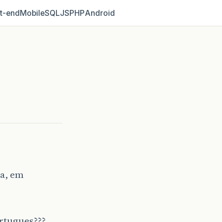
t‑end
Mobile
SQL
JS
PHP
Android
va, em
rtugues???