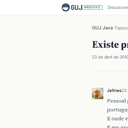
Discussoe
ARQUIVO
GUJ
Java
/
/
Topico
Existe 
23 de abril de 201
Jefries
23 
Pessoal 
portugu
E onde e
E em qu